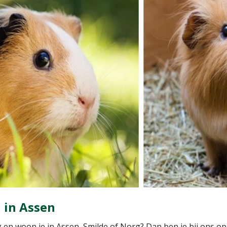
 in Assen
 en woon je in Assen, Smilde of Norg? Dan ben je bij ons op 