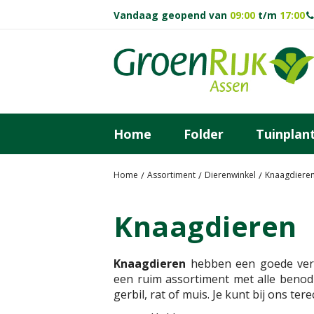
Ga
Vandaag geopend van
09:00
t/m
17:00
naar
content
Home
Folder
Tuinplan
Home
Assortiment
Dierenwinkel
Knaagdiere
Knaagdieren
Knaagdieren
hebben een goede verzo
een ruim assortiment met alle benod
gerbil, rat of muis. Je kunt bij ons te