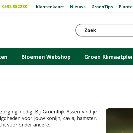
0592 352283
Klantenkaart
Nieuws
GroenTips
Plante
ten
Bloemen Webshop
Groen Klimaatplei
n
rging nodig. Bij GroenRijk Assen vind je
igdheden voor jouw konijn, cavia, hamster,
recht voor onder andere: