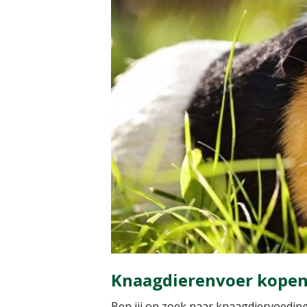
Knaagdierenvoer kopen
Ben jij op zoek naar knaagdiervoeding