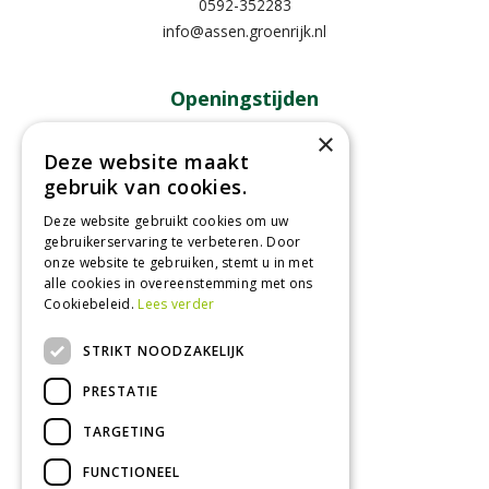
0592-352283
info@assen.groenrijk.nl
Openingstijden
×
Maandag
09:00 - 18:00
Deze website maakt
Dinsdag
09:00 - 18:00
gebruik van cookies.
Woensdag
09:00 - 18:00
Donderdag
09:00 - 18:00
Deze website gebruikt cookies om uw
gebruikerservaring te verbeteren. Door
Vrijdag
09:00 - 18:00
onze website te gebruiken, stemt u in met
Zaterdag
09:00 - 17:00
alle cookies in overeenstemming met ons
Cookiebeleid.
Lees verder
Toon alle openingstijden
STRIKT NOODZAKELIJK
PRESTATIE
TARGETING
FUNCTIONEEL