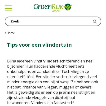
G
a
n
a
a
r
c
Home
o
n
Tips voor een vlindertuin
t
e
n
Bijna iedereen vindt
vlinders
schitterend en heel
t
bijzonder. Hun fladderende vlucht heeft iets
onbeholpens en aandoenlijks. Toch vliegen ze
uiterst efficiënt. Een vlinder verbruikt vliegend veel
minder energie dan een bij of wesp. Ze hebben ook
niet dat irritante van vliegen, muggen of kevers.
Het is geweldig als er een op je arm neerstrijkt en
zijn stralende vleugels van dichtbij laat
bewonderen. Vlinders zijn fantastisch!