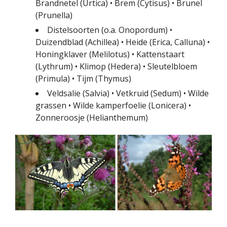
Brandnetel (Urtica) • Brem (Cytisus) • Brunel
(Prunella)
Distelsoorten (o.a. Onopordum) •
Duizendblad (Achillea) • Heide (Erica, Calluna) •
Honingklaver (Melilotus) • Kattenstaart
(Lythrum) • Klimop (Hedera) • Sleutelbloem
(Primula) • Tijm (Thymus)
Veldsalie (Salvia) • Vetkruid (Sedum) • Wilde
grassen • Wilde kamperfoelie (Lonicera) •
Zonneroosje (Helianthemum)