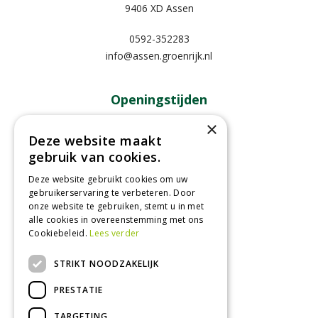
9406 XD Assen
0592-352283
info@assen.groenrijk.nl
Openingstijden
×
Maandag
09:00 - 18:00
Deze website maakt
Dinsdag
09:00 - 18:00
gebruik van cookies.
Woensdag
09:00 - 18:00
Donderdag
09:00 - 18:00
Deze website gebruikt cookies om uw
gebruikerservaring te verbeteren. Door
Vrijdag
09:00 - 18:00
onze website te gebruiken, stemt u in met
Zaterdag
09:00 - 17:00
alle cookies in overeenstemming met ons
Cookiebeleid.
Lees verder
Toon alle openingstijden
STRIKT NOODZAKELIJK
PRESTATIE
TARGETING