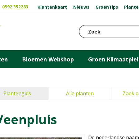
0592 352283
Klantenkaart
Nieuws
GroenTips
Plante
ten
Bloemen Webshop
Groen Klimaatplei
Plantengids
Alle planten
Zoek o
Veenpluis
De nederlandse naam