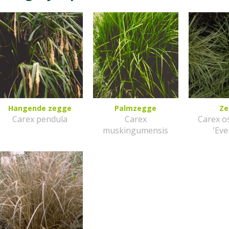
Hangende zegge
Palmzegge
Z
Carex pendula
Carex
Carex o
muskingumensis
'Eve