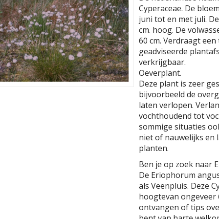
Cyperaceae. De bloemkl
juni tot en met juli. 
cm. hoog. De volwass
60 cm. Verdraagt een 
geadviseerde plantafst
verkrijgbaar.
Oeverplant.
Deze plant is zeer ge
bijvoorbeeld de overg
laten verlopen. Verla
vochthoudend tot voch
sommige situaties ook
niet of nauwelijks en
planten.
Ben je op zoek naar 
De Eriophorum angust
als Veenpluis. Deze 
hoogtevan ongeveer 6
ontvangen of tips ov
bent van harte welko