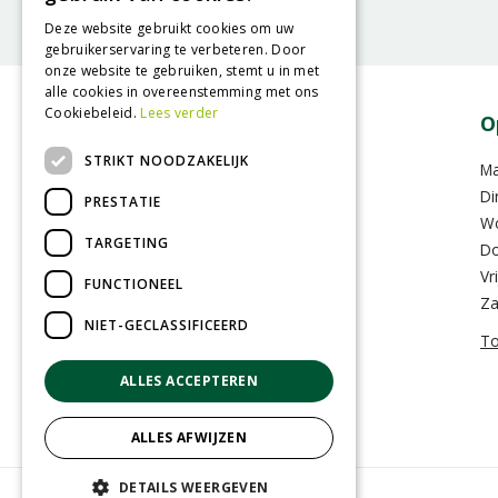
Deze website gebruikt cookies om uw
gebruikerservaring te verbeteren. Door
onze website te gebruiken, stemt u in met
alle cookies in overeenstemming met ons
Cookiebeleid.
Lees verder
Contact
O
STRIKT NOODZAKELIJK
GroenRijk Assen
M
Hoofdvaartsweg 104
Di
PRESTATIE
9406 XD Assen
W
TARGETING
Do
0592-352283
Vr
FUNCTIONEEL
info@assen.groenrijk.nl
Za
NIET-GECLASSIFICEERD
To
ALLES ACCEPTEREN
ALLES AFWIJZEN
DETAILS WEERGEVEN