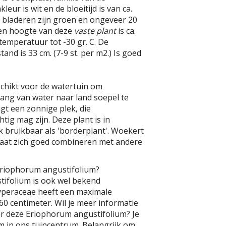
eur is wit en de bloeitijd is van ca.
De bladeren zijn groen en ongeveer 20
en hoogte van deze
vaste plant
is ca.
temperatuur tot -30 gr. C. De
and is 33 cm. (7-9 st. per m2.) Is goed
schikt voor de watertuin om
ang van water naar land soepel te
ngt een zonnige plek, die
tig mag zijn. Deze plant is in
 bruikbaar als 'borderplant'. Woekert
 laat zich goed combineren met andere
Eriophorum angustifolium?
ifolium is ook wel bekend
Cyperaceae heeft een maximale
0 centimeter. Wil je meer informatie
er deze Eriophorum angustifolium? Je
m in ons tuincentrum. Belangrijk om