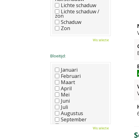
Lichte schaduw
Lichte schaduw /
zon
Schaduw
Zon
Wis selectie
Bloeitijd:
Januari
Februari
Maart
April
Mei
Juni
Juli
Augustus
September
Oktober
Wis selectie
November
S
December