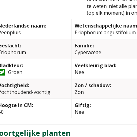
te weten: niet alle pl
(op elk moment) in on
Nederlandse naam:
Wetenschappelijke naam
Veenpluis
Eriophorum angustifolium
Geslacht:
Familie:
Eriophorum
Cyperaceae
Bladkleur:
Veelkleurig blad:
Groen
Nee
Vochtigheid:
Zon / schaduw:
Vochthoudend-vochtig
Zon
Hoogte in CM:
Giftig:
60
Nee
oortgelijke planten