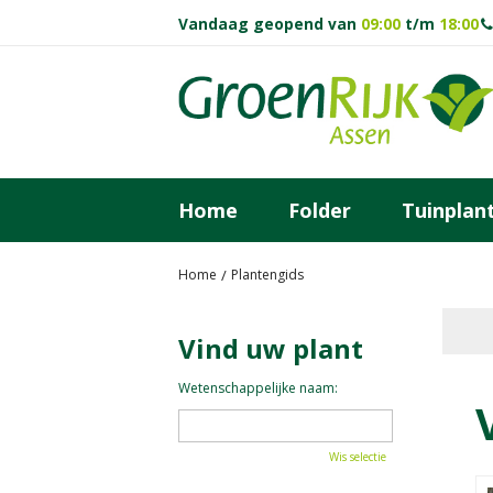
Ga
Vandaag geopend van
09:00
t/m
18:00
naar
content
Home
Folder
Tuinplan
Home
Plantengids
Vind uw plant
Wetenschappelijke naam:
Wis selectie