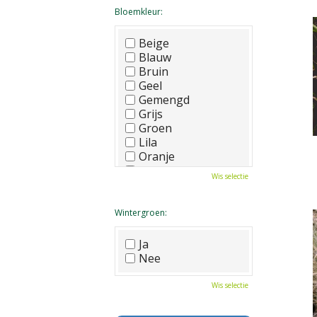
Bloemkleur:
Beige
Blauw
Bruin
Geel
Gemengd
Grijs
Groen
Lila
Oranje
Paars
Wis selectie
Rood
Roze
Wit
Wintergroen:
Zwart
Ja
Nee
Wis selectie