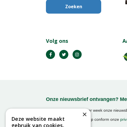
Volg ons
A
Onze nieuwsbrief ontvangen? Mel
Ontvang ongeveer 1x per week onze nieuwsbr
×
activiteiten!
Deze website maakt
We slaan uw gegevens op conform onze
priv
gebruik van cookies.