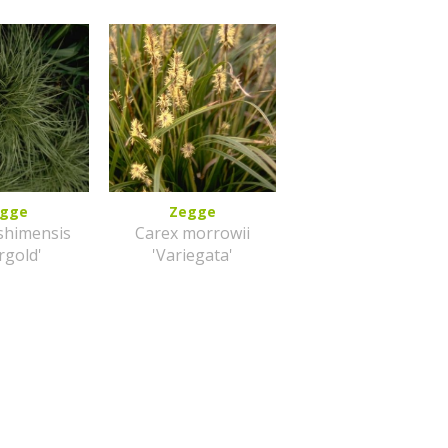
egge
Zegge
shimensis
Carex morrowii
rgold'
'Variegata'