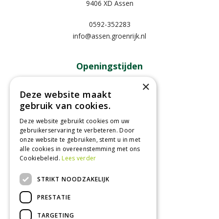
9406 XD Assen
0592-352283
info@assen.groenrijk.nl
Openingstijden
×
Maandag
09:00 - 18:00
Deze website maakt
Dinsdag
09:00 - 18:00
gebruik van cookies.
Woensdag
09:00 - 18:00
Donderdag
09:00 - 18:00
Deze website gebruikt cookies om uw
gebruikerservaring te verbeteren. Door
Vrijdag
09:00 - 18:00
onze website te gebruiken, stemt u in met
Zaterdag
09:00 - 17:00
alle cookies in overeenstemming met ons
Cookiebeleid.
Lees verder
Toon alle openingstijden
STRIKT NOODZAKELIJK
PRESTATIE
TARGETING