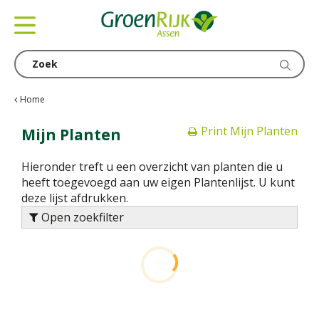
G
a
n
a
a
r
c
Home
o
Print Mijn Planten
n
Mijn Planten
t
e
Hieronder treft u een overzicht van planten die u
n
heeft toegevoegd aan uw eigen Plantenlijst. U kunt
t
deze lijst afdrukken.
Open zoekfilter