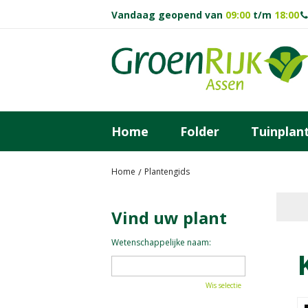
Ga
Vandaag geopend van
09:00
t/m
18:00
naar
content
Home
Folder
Tuinplan
Home
Plantengids
Vind uw plant
Wetenschappelijke naam:
Wis selectie