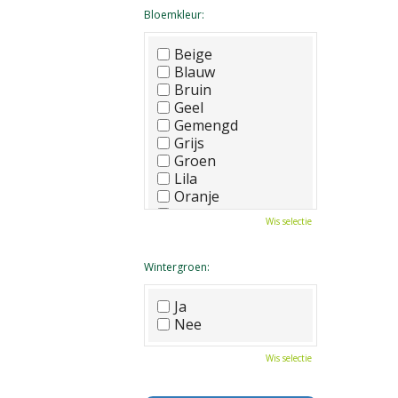
Bloemkleur:
Beige
Blauw
Bruin
Geel
Gemengd
Grijs
Groen
Lila
Oranje
Paars
Wis selectie
Rood
Roze
Wit
Wintergroen:
Zwart
Ja
Nee
Wis selectie