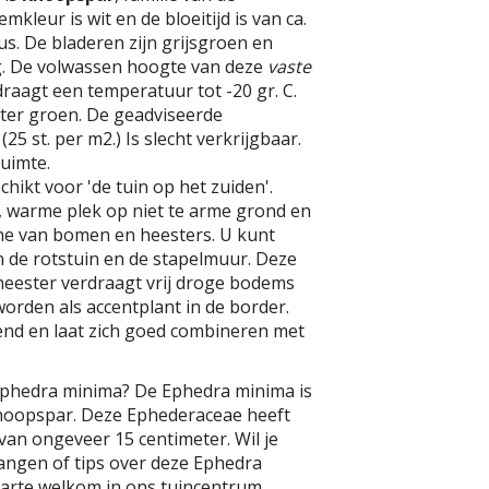
kleur is wit en de bloeitijd is van ca.
us. De bladeren zijn grijsgroen en
. De volwassen hoogte van deze
vaste
draagt een temperatuur tot -20 gr. C.
inter groen. De geadviseerde
(25 st. per m2.) Is slecht verkrijgbaar.
uimte.
chikt voor 'de tuin op het zuiden'.
, warme plek op niet te arme grond en
e van bomen en heesters. U kunt
 de rotstuin en de stapelmuur. Deze
heester verdraagt vrij droge bodems
orden als accentplant in de border.
nd en laat zich goed combineren met
Ephedra minima? De Ephedra minima is
noopspar. Deze Ephederaceae heeft
an ongeveer 15 centimeter. Wil je
angen of tips over deze Ephedra
harte welkom in ons tuincentrum.