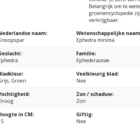
Belangrijk om te weten
groenencyclopedie zi
verkrijgbaar.
Nederlandse naam:
Wetenschappelijke naam
Knoopspar
Ephedra minima
Geslacht:
Familie:
Ephedra
Ephederaceae
Bladkleur:
Veelkleurig blad:
Grijs, Groen
Nee
Vochtigheid:
Zon / schaduw:
Droog
Zon
Hoogte in CM:
Giftig:
15
Nee