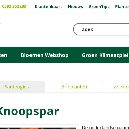
0592 352283
Klantenkaart
Nieuws
GroenTips
Plante
ten
Bloemen Webshop
Groen Klimaatplei
Plantengids
Alle planten
Zoek o
Knoopspar
De nederlandse naam