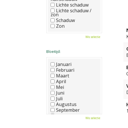
Lichte schaduw
Lichte schaduw /
zon
Schaduw
Zon
Wis selectie
Bloeitijd:
Januari
Februari
Maart
April
Mei
Juni
Juli
Augustus
September
Oktober
Wis selectie
November
December