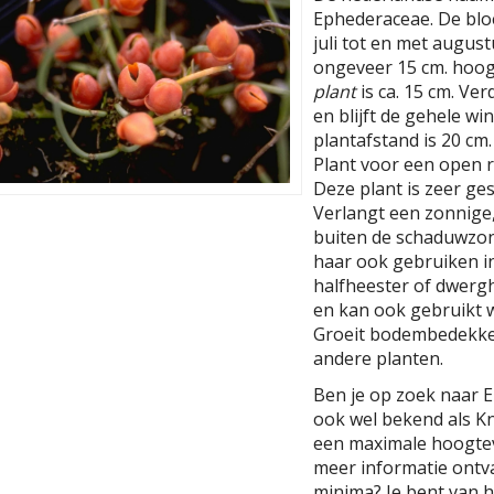
Ephederaceae. De bloem
juli tot en met august
ongeveer 15 cm. hoog
plant
is ca. 15 cm. Ver
en blijft de gehele w
plantafstand is 20 cm. 
Plant voor een open r
Deze plant is zeer ges
Verlangt een zonnige
buiten de schaduwzon
haar ook gebruiken in
halfheester of dwerg
en kan ook gebruikt w
Groeit bodembedekke
andere planten.
Ben je op zoek naar 
ook wel bekend als K
een maximale hoogtev
meer informatie ontv
minima? Je bent van 