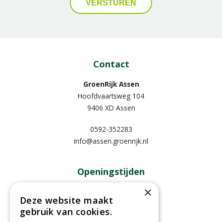
Contact
GroenRijk Assen
Hoofdvaartsweg 104
9406 XD Assen
0592-352283
info@assen.groenrijk.nl
Openingstijden
×
Maandag
09:00 - 18:00
Deze website maakt
Dinsdag
09:00 - 18:00
gebruik van cookies.
Woensdag
09:00 - 18:00