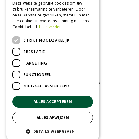
Donderdag
09:00 - 18:00
Deze website gebruikt cookies om uw
gebruikerservaring te verbeteren. Door
Vrijdag
09:00 - 18:00
onze website te gebruiken, stemt u in met
Zaterdag
09:00 - 17:00
alle cookies in overeenstemming met ons
Cookiebeleid.
Lees verder
Toon alle openingstijden
STRIKT NOODZAKELIJK
PRESTATIE
TARGETING
FUNCTIONEEL
Tuincentrum
Kamerplanten
Tuinplanten
NIET-GECLASSIFICEERD
ALLES ACCEPTEREN
© Groenrijk Assen
Green Solutions
ALLES AFWIJZEN
Tuincentrum Overzicht
Privacy policy
DETAILS WEERGEVEN