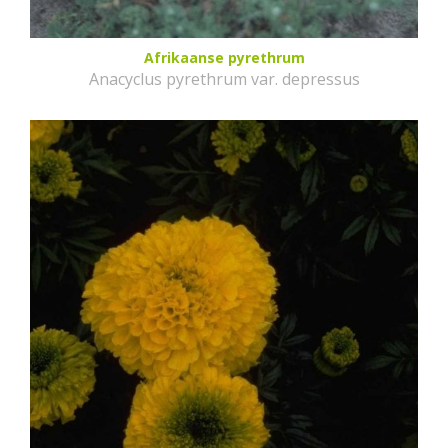
Afrikaanse pyrethrum
Anacyclus pyrethrum var. depressus