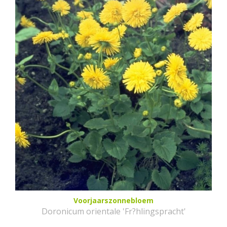
Voorjaarszonnebloem
Doronicum orientale 'Fr?hlingspracht'