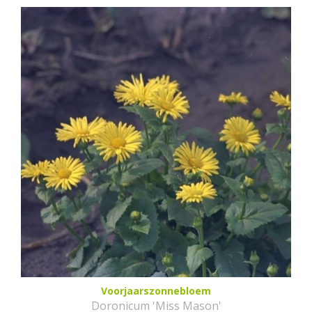
Voorjaarszonnebloem
Doronicum 'Miss Mason'