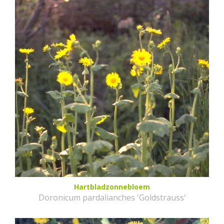
Hartbladzonnebloem
Doronicum pardalianches 'Goldstrauss'