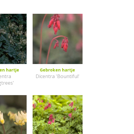
en hartje
Gebroken hartje
entra
Dicentra 'Bountiful'
gtrees'