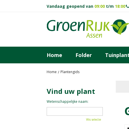
Ga
Vandaag geopend van
09:00
t/m
18:00
naar
content
Home
Folder
Tuinplan
Home
Plantengids
Vind uw plant
Wetenschappelijke naam:
Wis selectie