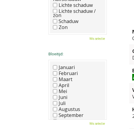
Lichte schaduw
Lichte schaduw /
zon
Schaduw
Zon
Wis selectie
Bloeitijd:
Januari
Februari
Maart
April
Mei
Juni
Juli
Augustus
September
Oktober
Wis selectie
November
December