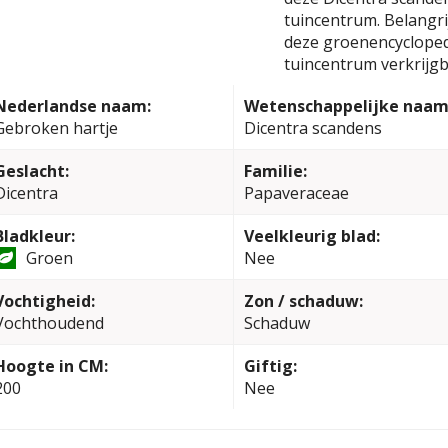
tuincentrum. Belangrij
deze groenencyclopedi
tuincentrum verkrijgb
Nederlandse naam:
Wetenschappelijke naam
Gebroken hartje
Dicentra scandens
Geslacht:
Familie:
Dicentra
Papaveraceae
Bladkleur:
Veelkleurig blad:
Groen
Nee
Vochtigheid:
Zon / schaduw:
Vochthoudend
Schaduw
Hoogte in CM:
Giftig:
200
Nee