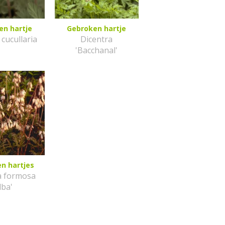
en hartje
Gebroken hartje
 cucullaria
Dicentra
'Bacchanal'
n hartjes
a formosa
lba'