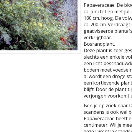
Papaveraceae. De bloem
ca. juni tot en met ju
180 cm. hoog. De vol
ca. 200 cm. Verdraagt
geadviseerde plantafst
verkrijgbaar.
Bosrandplant.
Deze plant is zeer ge
slechts een enkele v
een licht beschaduwd
bodem moet voedselri
al wordt een droge st
een kortlevende plant
blijft. Door de plant t
verjongen voorkomt u 
Ben je op zoek naar 
scandens is ook wel b
Papaveraceae heeft 
centimeter. Wil je me
deze Dicentra scanden