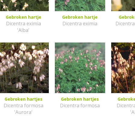
Gebroken hartje
Gebroken hartje
Gebrok
Dicentra eximia
Dicentra eximia
Dicentra
'Alba'
Gebroken hartjes
Gebroken hartjes
Gebroke
Dicentra formosa
Dicentra formosa
Dicentr
'Aurora'
'A