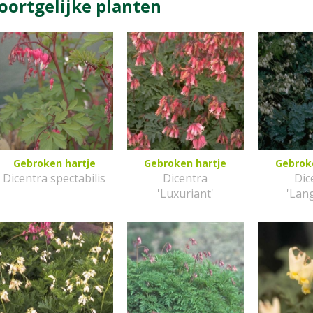
oortgelijke planten
Gebroken hartje
Gebroken hartje
Gebrok
Dicentra spectabilis
Dicentra
Dic
'Luxuriant'
'Lan