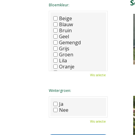
S
Bloemkleur:
Beige
Blauw
Bruin
Geel
Gemengd
Grijs
Groen
Lila
Oranje
Paars
Wis selectie
Rood
Roze
Wit
Wintergroen:
Zwart
Ja
Nee
Wis selectie