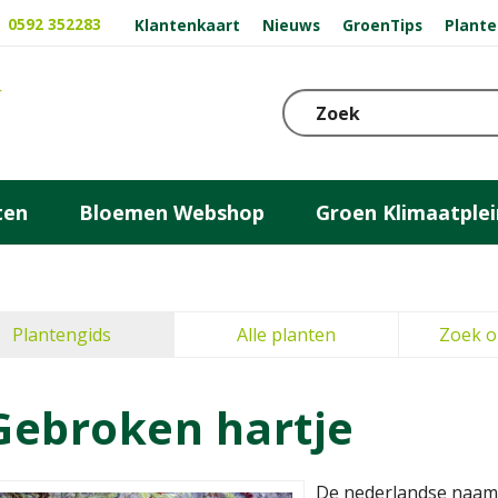
0592 352283
Klantenkaart
Nieuws
GroenTips
Plante
ten
Bloemen Webshop
Groen Klimaatplei
Plantengids
Alle planten
Zoek o
Gebroken hartje
De nederlandse naam