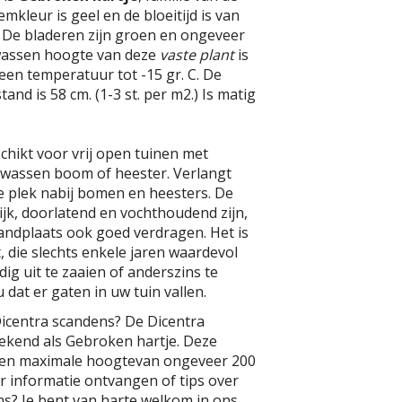
kleur is geel en de bloeitijd is van
li. De bladeren zijn groen en ongeveer
wassen hoogte van deze
vaste plant
is
 een temperatuur tot -15 gr. C. De
and is 58 cm. (1-3 st. per m2.) Is matig
schikt voor vrij open tuinen met
olwassen boom of heester. Verlangt
e plek nabij bomen en heesters. De
jk, doorlatend en vochthoudend zijn,
andplaats ook goed verdragen. Het is
, die slechts enkele jaren waardevol
ijdig uit te zaaien of anderszins te
dat er gaten in uw tuin vallen.
Dicentra scandens? De Dicentra
ekend als Gebroken hartje. Deze
een maximale hoogtevan ongeveer 200
er informatie ontvangen of tips over
s? Je bent van harte welkom in ons