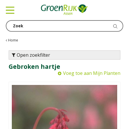
G
a
n
a
a
r
c
Home
o
n
Open zoekfilter
t
Gebroken hartje
e
n
Voeg toe aan Mijn Planten
t