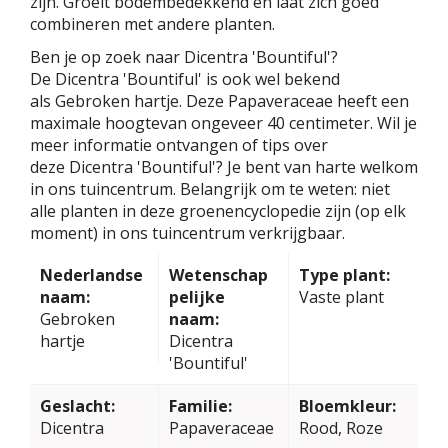
zijn. Groeit bodembedekkend en laat zich goed
combineren met andere planten.
Ben je op zoek naar Dicentra 'Bountiful'?
De Dicentra 'Bountiful' is ook wel bekend
als Gebroken hartje. Deze Papaveraceae heeft een
maximale hoogtevan ongeveer 40 centimeter. Wil je
meer informatie ontvangen of tips over
deze Dicentra 'Bountiful'? Je bent van harte welkom
in ons tuincentrum. Belangrijk om te weten: niet
alle planten in deze groenencyclopedie zijn (op elk
moment) in ons tuincentrum verkrijgbaar.
Nederlandse
Wetenschap
Type plant:
naam:
pelijke
Vaste plant
Gebroken
naam:
hartje
Dicentra
'Bountiful'
Geslacht:
Familie:
Bloemkleur:
Dicentra
Papaveraceae
Rood, Roze