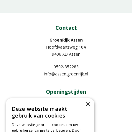
Contact
GroenRijk Assen
Hoofdvaartsweg 104
9406 XD Assen
0592-352283
info@assen.groenrijk.nl
Openingstijden
×
Maandag
09:00 - 18:00
Deze website maakt
Dinsdag
09:00 - 18:00
gebruik van cookies.
Woensdag
09:00 - 18:00
Deze website gebruikt cookies om uw
Donderdag
09:00 - 18:00
gebruikerservaring te verbeteren. Door