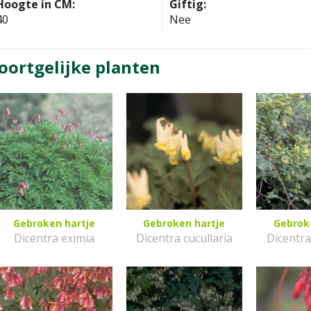
Hoogte in CM:
Giftig:
40
Nee
oortgelijke planten
Gebroken hartje
Gebroken hartje
Gebrok
Dicentra eximia
Dicentra cucullaria
Dicentr