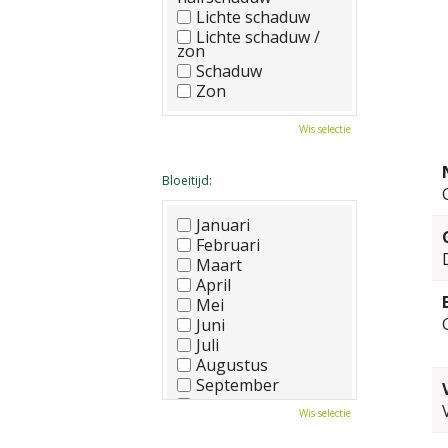
Lichte schaduw
Lichte schaduw /
zon
Schaduw
Zon
Wis selectie
Bloeitijd:
Januari
Februari
Maart
April
Mei
Juni
Juli
Augustus
September
Oktober
Wis selectie
November
December