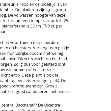
mkleur is rood en de bloeitijd is van
ptember. De bladeren zijn grijsgroen
oog. De volwassen hoogte van deze
cm. Verdraagt een temperatuur tot -25
 plantafstand is 33 cm. (7-9 st. per
aar.
schikt voor tuinen met meerdere
omen en heesters. Verlangt een plekje
 een humusrijke bodem met weinig
abijheid. Direct zonlicht op het blad
rgen. Zorg dus voor gefilterd licht
duw van bomen of heesters te
 dicht erop. Deze plant is ook te
lant (op een iets zonniger plek). De
oed vochthoudend zijn. Groeit
aat zich goed combineren met andere
icentra 'Bacchanal'? De Dicentra
l bekend als Gebroken hartje. Deze