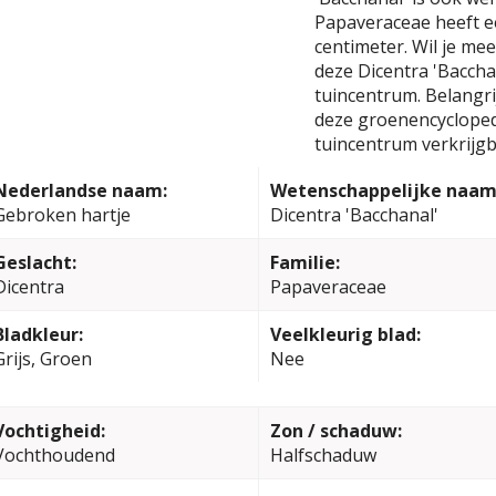
Papaveraceae heeft 
centimeter. Wil je me
deze Dicentra 'Baccha
tuincentrum. Belangrij
deze groenencyclopedi
tuincentrum verkrijgb
Nederlandse naam:
Wetenschappelijke naam
Gebroken hartje
Dicentra 'Bacchanal'
Geslacht:
Familie:
Dicentra
Papaveraceae
Bladkleur:
Veelkleurig blad:
Grijs, Groen
Nee
Vochtigheid:
Zon / schaduw:
Vochthoudend
Halfschaduw