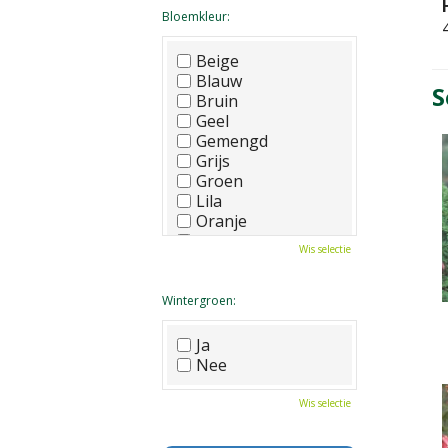
Bloemkleur:
Beige
Blauw
S
Bruin
Geel
Gemengd
Grijs
Groen
Lila
Oranje
Paars
Wis selectie
Rood
Roze
Wit
Wintergroen:
Zwart
Ja
Nee
Wis selectie