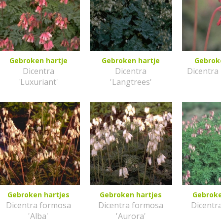
Gebroken hartje
Gebroken hartje
Gebrok
Dicentra
Dicentra
Dicentra 
'Luxuriant'
'Langtrees'
Gebroken hartjes
Gebroken hartjes
Gebroke
Dicentra formosa
Dicentra formosa
Dicentr
'Alba'
'Aurora'