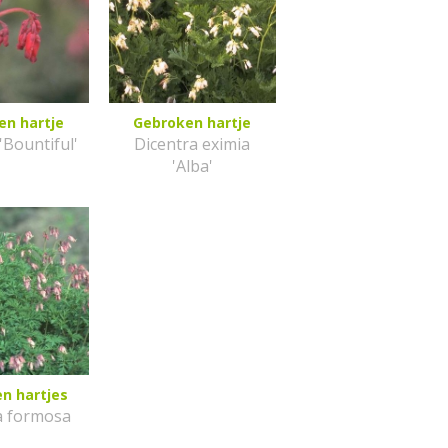
en hartje
Gebroken hartje
'Bountiful'
Dicentra eximia
'Alba'
n hartjes
a formosa