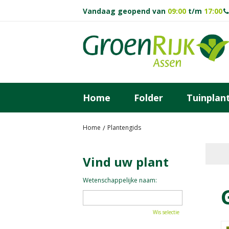
Ga
Vandaag geopend van
09:00
t/m
17:00
naar
content
Home
Folder
Tuinplan
Home
Plantengids
Vind uw plant
Wetenschappelijke naam:
Wis selectie