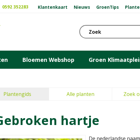
0592 352283
Klantenkaart
Nieuws
GroenTips
Plante
ten
Bloemen Webshop
Groen Klimaatplei
Plantengids
Alle planten
Zoek o
Gebroken hartje
De nederlandse naam