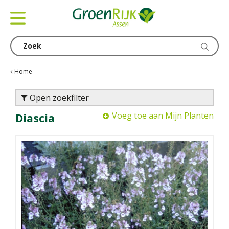
G
a
n
a
a
r
c
Home
o
n
Open zoekfilter
t
Voeg toe aan Mijn Planten
Diascia
e
n
t