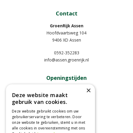
Contact
GroenRijk Assen
Hoofdvaartsweg 104
9406 XD Assen
0592-352283
info@assen.groenrijk.nl
Openingstijden
×
Maandag
09:00 - 18:00
Deze website maakt
Dinsdag
09:00 - 18:00
gebruik van cookies.
Woensdag
09:00 - 18:00
Deze website gebruikt cookies om uw
Donderdag
09:00 - 18:00
gebruikerservaring te verbeteren. Door
Vrijdag
09:00 - 18:00
onze website te gebruiken, stemt u in met
Zaterdag
09:00 - 17:00
alle cookies in overeenstemming met ons