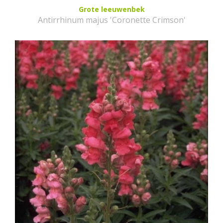
Grote leeuwenbek
Antirrhinum majus 'Coronette Crimson'