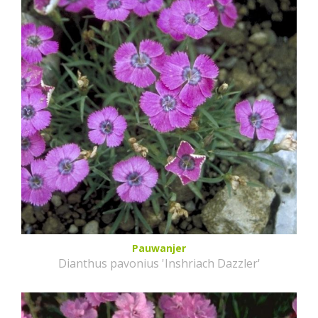
Pauwanjer
Dianthus pavonius 'Inshriach Dazzler'