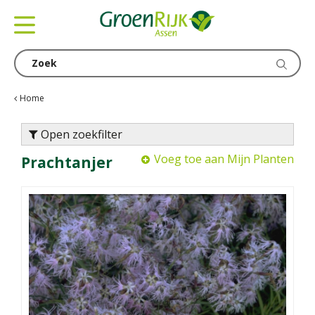
G
a
n
a
a
r
c
Home
o
n
Open zoekfilter
t
Voeg toe aan Mijn Planten
Prachtanjer
e
n
t