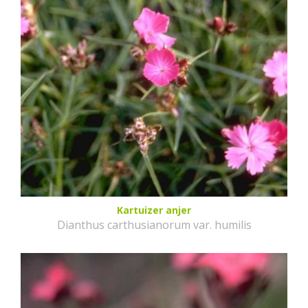
Kartuizer anjer
Dianthus carthusianorum var. humilis