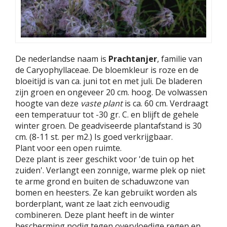
De nederlandse naam is
Prachtanjer
, familie van
de Caryophyllaceae. De bloemkleur is roze en de
bloeitijd is van ca. juni tot en met juli. De bladeren
zijn groen en ongeveer 20 cm. hoog. De volwassen
hoogte van deze
vaste plant
is ca. 60 cm. Verdraagt
een temperatuur tot -30 gr. C. en blijft de gehele
winter groen. De geadviseerde plantafstand is 30
cm. (8-11 st. per m2.) Is goed verkrijgbaar.
Plant voor een open ruimte.
Deze plant is zeer geschikt voor 'de tuin op het
zuiden'. Verlangt een zonnige, warme plek op niet
te arme grond en buiten de schaduwzone van
bomen en heesters. Ze kan gebruikt worden als
borderplant, want ze laat zich eenvoudig
combineren. Deze plant heeft in de winter
bescherming nodig tegen overvloedige regen en