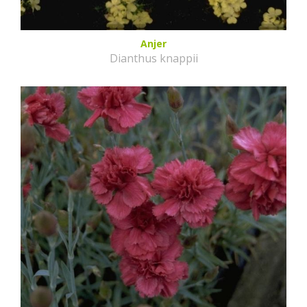
Anjer
Dianthus knappii