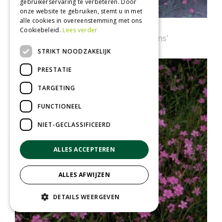
gebruikerservaring te verbeteren. Door
onze website te gebruiken, stemt u in met
alle cookies in overeenstemming met ons
Steenanjer
Cookiebeleid.
Lees verder
Dianthus deltoides 'Splendens'
STRIKT NOODZAKELIJK
PRESTATIE
TARGETING
FUNCTIONEEL
NIET-GECLASSIFICEERD
ALLES ACCEPTEREN
ALLES AFWIJZEN
DETAILS WEERGEVEN