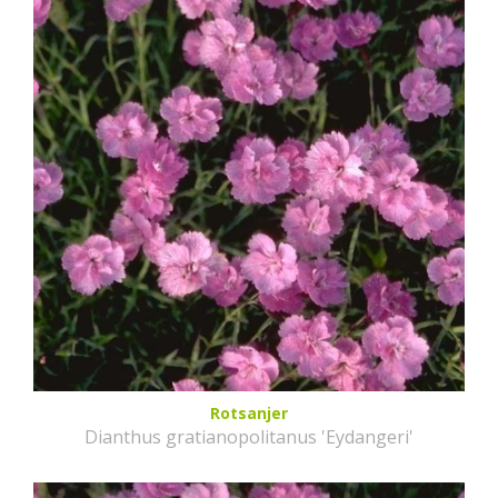
Rotsanjer
Dianthus gratianopolitanus 'Eydangeri'