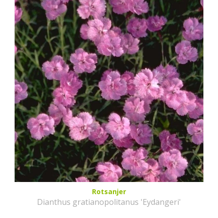
Rotsanjer
Dianthus gratianopolitanus 'Eydangeri'