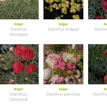
Anjer
Anjer
A
Dianthus
Dianthus knappii
Dianthu
microlepis
Anjer
Anjer
A
Dianthus
Dianthus pavonius
Dianthu
'Desmond'