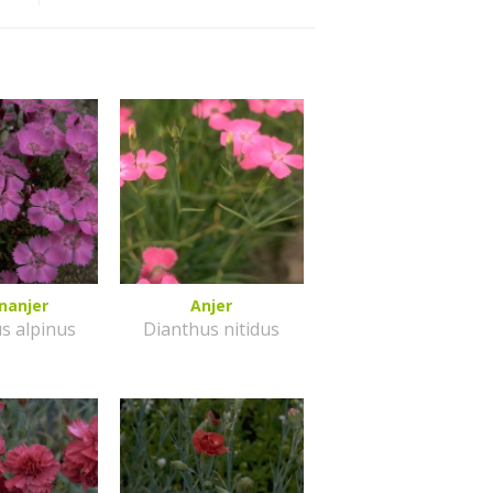
nanjer
Anjer
s alpinus
Dianthus nitidus