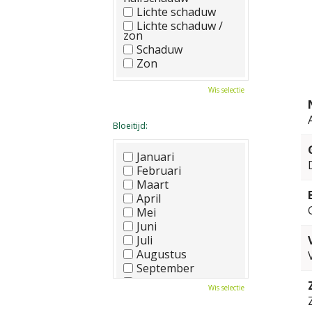
Lichte schaduw
Lichte schaduw /
zon
Schaduw
Zon
Wis selectie
Bloeitijd:
Januari
Februari
Maart
April
Mei
Juni
Juli
Augustus
September
Oktober
Wis selectie
November
December