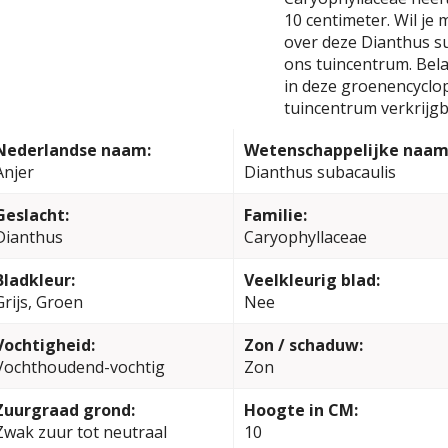
10 centimeter. Wil je
over deze Dianthus su
ons tuincentrum. Bela
in deze groenencyclop
tuincentrum verkrijgb
Nederlandse naam:
Wetenschappelijke naam
Anjer
Dianthus subacaulis
Geslacht:
Familie:
Dianthus
Caryophyllaceae
Bladkleur:
Veelkleurig blad:
Grijs, Groen
Nee
Vochtigheid:
Zon / schaduw:
Vochthoudend-vochtig
Zon
Zuurgraad grond:
Hoogte in CM:
Zwak zuur tot neutraal
10