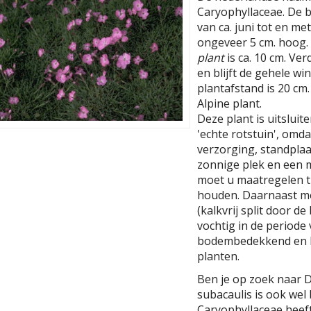
Caryophyllaceae. De bl
van ca. juni tot en met
ongeveer 5 cm. hoog.
plant
is ca. 10 cm. Ver
en blijft de gehele w
plantafstand is 20 cm. 
Alpine plant.
Deze plant is uitslui
'echte rotstuin', omda
verzorging, standplaa
zonnige plek en een m
moet u maatregelen tr
houden. Daarnaast moe
(kalkvrij split door d
vochtig in de periode
bodembedekkend en l
planten.
Ben je op zoek naar 
subacaulis is ook wel
Caryophyllaceae hee