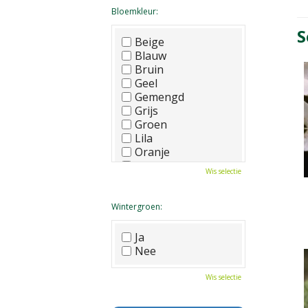
Bloemkleur:
S
Beige
Blauw
Bruin
Geel
Gemengd
Grijs
Groen
Lila
Oranje
Paars
Wis selectie
Rood
Roze
Wit
Wintergroen:
Zwart
Ja
Nee
Wis selectie