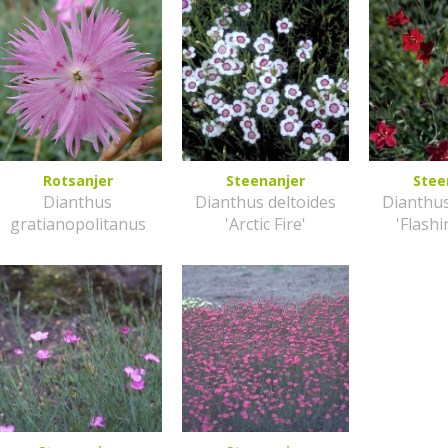
Rotsanjer
Steenanjer
Stee
Dianthus
Dianthus deltoides
Dianthus
gratianopolitanus
'Arctic Fire'
'Flashi