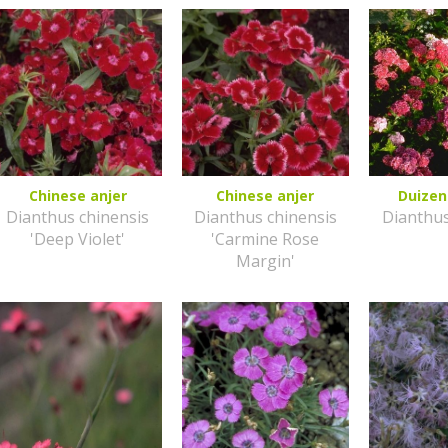
Chinese anjer
Chinese anjer
Duize
Dianthus chinensis
Dianthus chinensis
Dianthu
'Deep Violet'
'Carmine Rose
Margin'