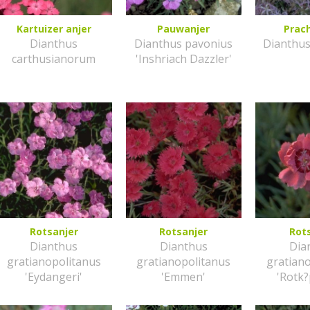
Kartuizer anjer
Pauwanjer
Prac
Dianthus
Dianthus pavonius
Dianthu
carthusianorum
'Inshriach Dazzler'
Rotsanjer
Rotsanjer
Rot
Dianthus
Dianthus
Dia
gratianopolitanus
gratianopolitanus
gratian
'Eydangeri'
'Emmen'
'Rotk