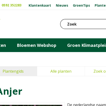
0592 352283
Klantenkaart
Nieuws
GroenTips
Plante
ten
Bloemen Webshop
Groen Klimaatplei
Plantengids
Alle planten
Zoek o
Anjer
De nederlandse naam