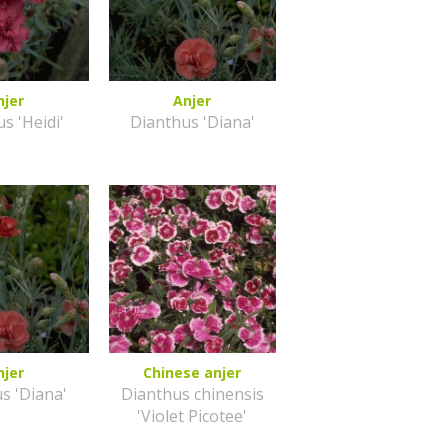
njer
Anjer
s 'Heidi'
Dianthus 'Diana'
njer
Chinese anjer
s 'Diana'
Dianthus chinensis
'Violet Picotee'