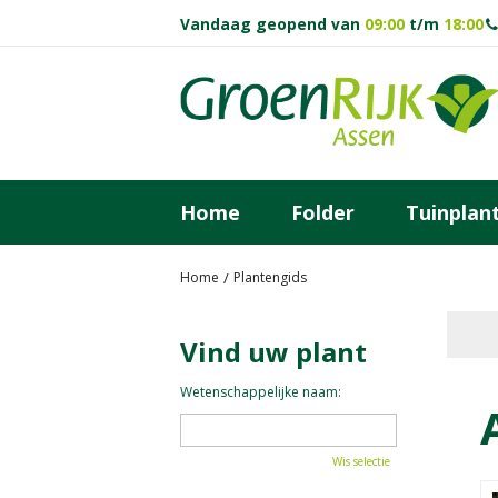
Ga
Vandaag geopend van
09:00
t/m
18:00
naar
content
Home
Folder
Tuinplan
Home
Plantengids
Vind uw plant
Wetenschappelijke naam:
Wis selectie