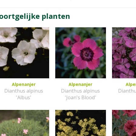
oortgelijke planten
Alpenanjer
Alpenanjer
Alpe
Dianthus alpinus
Dianthus alpinus
Dianthu
'Albus'
'Joan's Blood'