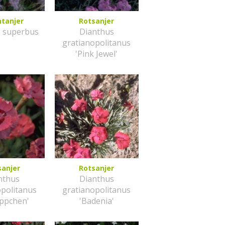
htanjer
Rotsanjer
s superbus
Dianthus
gratianopolitanus
'Pink Jewel'
sanjer
Rotsanjer
nthus
Dianthus
opolitanus
gratianopolitanus
?ppchen'
'Badenia'