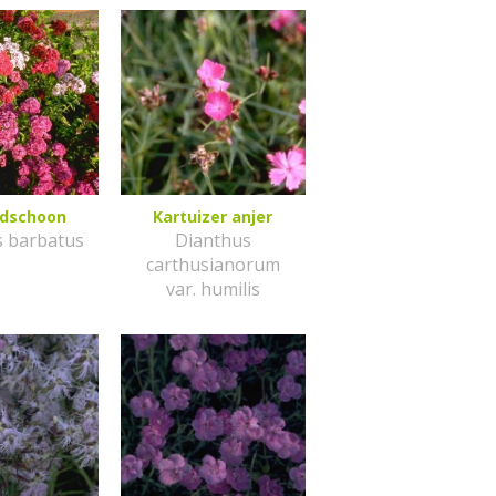
ndschoon
Kartuizer anjer
s barbatus
Dianthus
carthusianorum
var. humilis