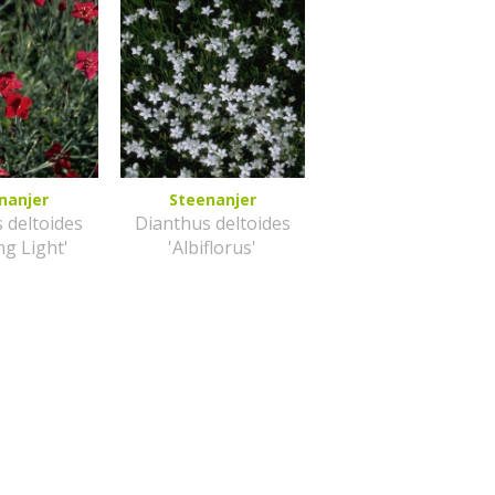
nanjer
Steenanjer
 deltoides
Dianthus deltoides
ng Light'
'Albiflorus'