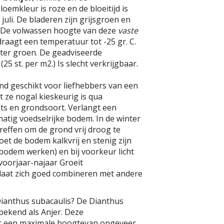
oemkleur is roze en de bloeitijd is
 juli. De bladeren zijn grijsgroen en
 De volwassen hoogte van deze
vaste
draagt een temperatuur tot -25 gr. C.
inter groen. De geadviseerde
(25 st. per m2.) Is slecht verkrijgbaar.
tend geschikt voor liefhebbers van een
t ze nogal kieskeurig is qua
ts en grondsoort. Verlangt een
atig voedselrijke bodem. In de winter
effen om de grond vrij droog te
t de bodem kalkvrij en stenig zijn
e bodem werken) en bij voorkeur licht
 voorjaar-najaar Groeit
aat zich goed combineren met andere
Dianthus subacaulis? De Dianthus
 bekend als Anjer. Deze
ft een maximale hoogtevan ongeveer