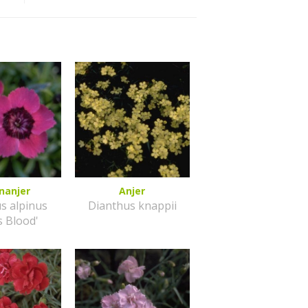
nanjer
Anjer
s alpinus
Dianthus knappii
s Blood'