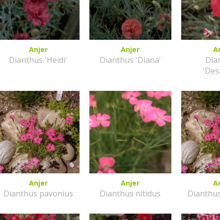
Anjer
Anjer
A
Dianthus 'Heidi'
Dianthus 'Diana'
Dia
'De
Anjer
Anjer
A
Dianthus pavonius
Dianthus nitidus
Dianthu