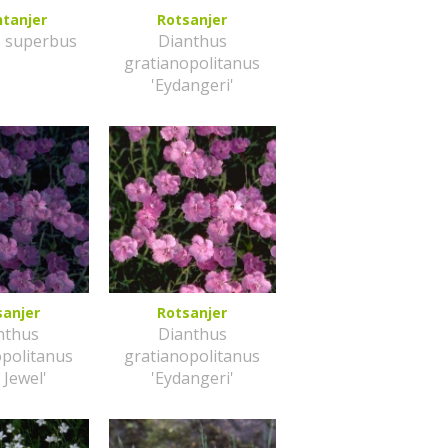
htanjer
Rotsanjer
s superbus
Dianthus
gratianopolitanus
'Eydangeri'
sanjer
Rotsanjer
nthus
Dianthus
opolitanus
gratianopolitanus
 Jewel'
'Eydangeri'