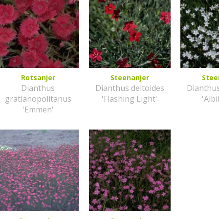
Rotsanjer
Steenanjer
Stee
Dianthus
Dianthus deltoides
Dianthus
gratianopolitanus
'Flashing Light'
'Albi
'Emmen'