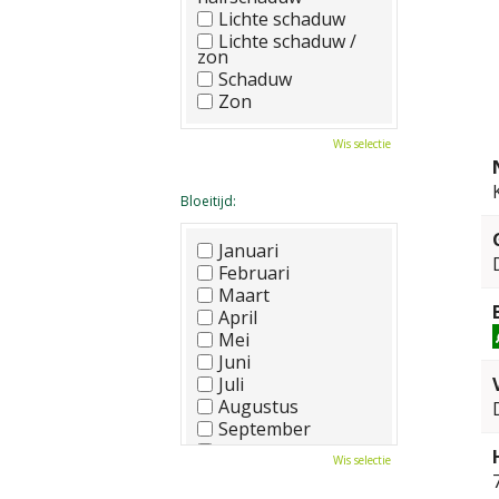
Lichte schaduw
Lichte schaduw /
zon
Schaduw
Zon
Wis selectie
Bloeitijd:
Januari
Februari
Maart
April
Mei
Juni
Juli
Augustus
September
Oktober
Wis selectie
November
December