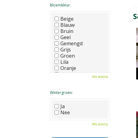
Bloemkleur:
S
Beige
Blauw
Bruin
Geel
Gemengd
Grijs
Groen
Lila
Oranje
Paars
Wis selectie
Rood
Roze
Wit
Wintergroen:
Zwart
Ja
Nee
Wis selectie