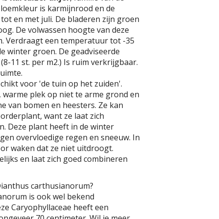
bloemkleur is karmijnrood en de
ni tot en met juli. De bladeren zijn groen
oog. De volwassen hoogte van deze
cm. Verdraagt een temperatuur tot -35
hele winter groen. De geadviseerde
(8-11 st. per m2.) Is ruim verkrijgbaar.
uimte.
chikt voor 'de tuin op het zuiden'.
, warme plek op niet te arme grond en
e van bomen en heesters. Ze kan
orderplant, want ze laat zich
 Deze plant heeft in de winter
gen overvloedige regen en sneeuw. In
r waken dat ze niet uitdroogt.
lijks en laat zich goed combineren
Dianthus carthusianorum?
anorum is ook wel bekend
Deze Caryophyllaceae heeft een
ngeveer 70 centimeter. Wil je meer