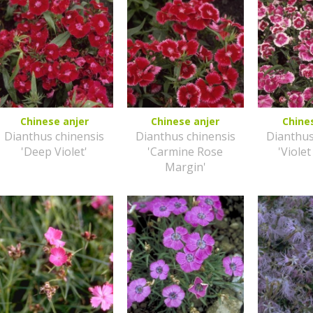
Chinese anjer
Chinese anjer
Chine
Dianthus chinensis
Dianthus chinensis
Dianthus
'Deep Violet'
'Carmine Rose
'Violet
Margin'