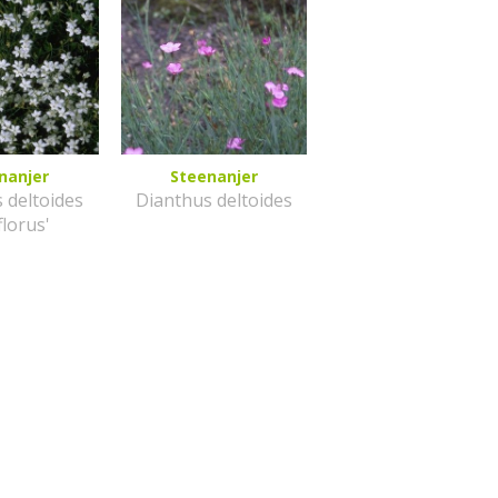
nanjer
Steenanjer
 deltoides
Dianthus deltoides
florus'