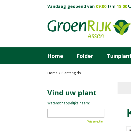
Ga
Vandaag geopend van
09:00
t/m
18:00
naar
content
Home
Folder
Tuinplan
Home
Plantengids
Vind uw plant
Wetenschappelijke naam:
Wis selectie