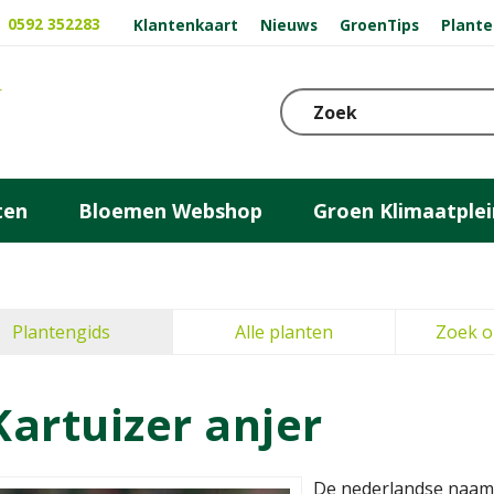
0592 352283
Klantenkaart
Nieuws
GroenTips
Plante
ten
Bloemen Webshop
Groen Klimaatplei
Plantengids
Alle planten
Zoek o
Kartuizer anjer
De nederlandse naam