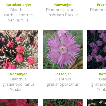
Kartuizer anjer
Pauwanjer
Prac
Dianthus
Dianthus pavonius
Dianthu
carthusianorum
'Inshriach Dazzler'
var. humilis
Rotsanjer
Rotsanjer
Rot
Dianthus
Dianthus
Dia
gratianopolitanus
gratianopolitanus
gratian
'Badenia'
'Pink