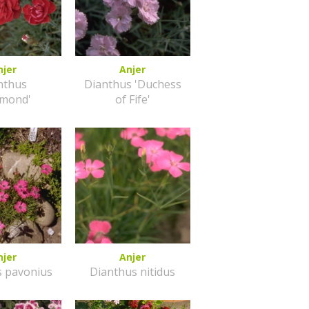
njer
Anjer
nthus
Dianthus 'Duchess
smond'
of Fife'
njer
Anjer
s pavonius
Dianthus nitidus