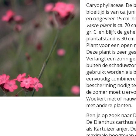
Caryophyllaceae. De 
bloeitijd is van ca. ju
en ongeveer 15 cm. h
vaste plant
is ca. 70 
gr. C. en blijft de ge
plantafstand is 30 cm. 
Plant voor een open r
Deze plant is zeer ges
Verlangt een zonnige
buiten de schaduwzon
gebruikt worden als b
eenvoudig combineren.
bescherming nodig te
de zomer moet u ervoo
Woekert niet of nauwe
met andere planten.
Ben je op zoek naar 
De Dianthus carthusi
als Kartuizer anjer. 
maximale hoogtevan o