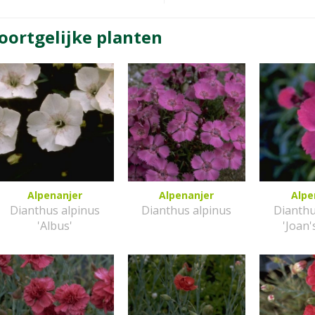
oortgelijke planten
Alpenanjer
Alpenanjer
Alpe
Dianthus alpinus
Dianthus alpinus
Dianthu
'Albus'
'Joan'