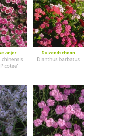
se anjer
Duizendschoon
 chinensis
Dianthus barbatus
 Picotee'