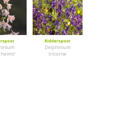
erspoor
Ridderspoor
hinium
Delphinium
heimii'
tricorne