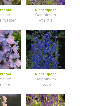
erspoor
Ridderspoor
hinium
Delphinium
herwasser'
'Atlantis'
erspoor
Ridderspoor
hinium
Delphinium
ert?re'
'Piccolo'