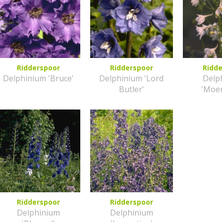
Ridderspoor
Ridderspoor
Ridd
Delphinium 'Bruce'
Delphinium 'Lord
Delp
Butler'
'Moer
Ridderspoor
Ridderspoor
Delphinium
Delphinium