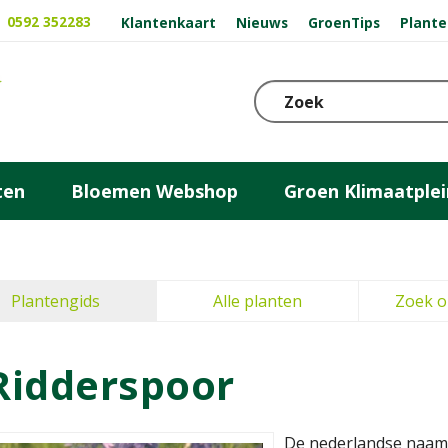
0592 352283
Klantenkaart
Nieuws
GroenTips
Plante
ten
Bloemen Webshop
Groen Klimaatplei
Plantengids
Alle planten
Zoek o
Ridderspoor
De nederlandse naam