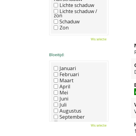
Lichte schaduw
Lichte schaduw /
zon
Schaduw
Zon
Wis selectie
Bloeitijd:
Januari
Februari
Maart
April
Mei
Juni
Juli
Augustus
September
Oktober
Wis selectie
November
December