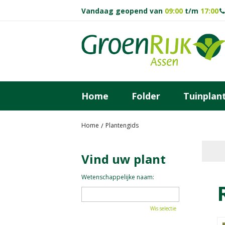
Ga
Vandaag geopend van
09:00
t/m
17:00
naar
content
Home
Folder
Tuinplan
Home
Plantengids
Vind uw plant
Wetenschappelijke naam:
Wis selectie