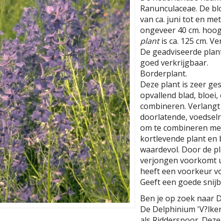
Ranunculaceae. De blo
van ca. juni tot en m
ongeveer 40 cm. hoog
plant
is ca. 125 cm. V
De geadviseerde planta
goed verkrijgbaar.
Borderplant.
Deze plant is zeer ges
opvallend blad, bloei,
combineren. Verlangt
doorlatende, voedselr
om te combineren met 
kortlevende plant en b
waardevol. Door de pla
verjongen voorkomt u 
heeft een voorkeur vo
Geeft een goede snij
Ben je op zoek naar D
De Delphinium 'V?lker
als Ridderspoor. Dez