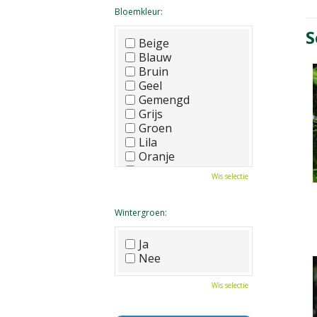
Bloemkleur:
S
Beige
Blauw
Bruin
Geel
Gemengd
Grijs
Groen
Lila
Oranje
Paars
Wis selectie
Rood
Roze
Wit
Wintergroen:
Zwart
Ja
Nee
Wis selectie