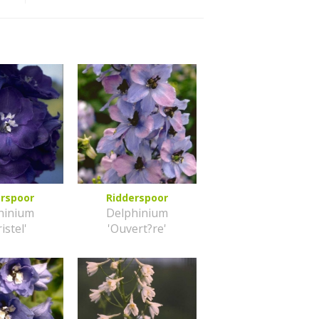
erspoor
Ridderspoor
hinium
Delphinium
istel'
'Ouvert?re'