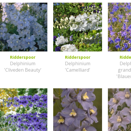
Ridderspoor
Ridderspoor
Ridd
Delphinium
Delphinium
Delp
'Cliveden Beauty'
'Camelliard'
grand
'Blaue