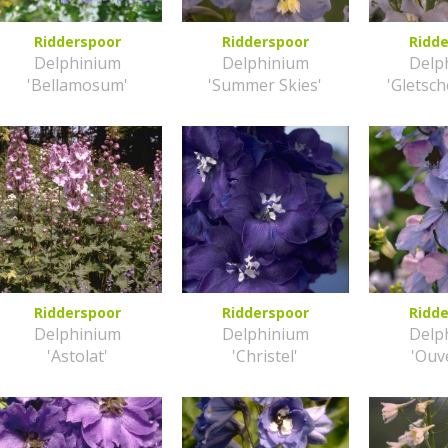
Ridderspoor
Ridderspoor
Ridd
Delphinium
Delphinium
Delp
'Bellamosum'
'Summer Skies'
'Gletsc
Ridderspoor
Ridderspoor
Ridd
Delphinium
Delphinium
Delp
'Astolat'
'Christel'
'Ouv