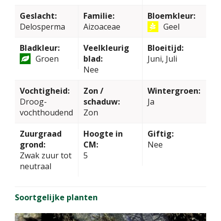
Geslacht:
Familie:
Bloemkleur:
Delosperma
Aizoaceae
Geel
Bladkleur:
Veelkleurig
Bloeitijd:
Groen
blad:
Juni, Juli
Nee
Vochtigheid:
Zon /
Wintergroen:
Droog-
schaduw:
Ja
vochthoudend
Zon
Zuurgraad
Hoogte in
Giftig:
grond:
CM:
Nee
Zwak zuur tot
5
neutraal
Soortgelijke planten