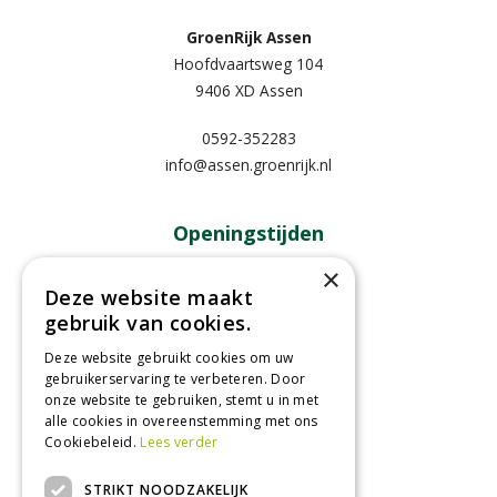
GroenRijk Assen
Hoofdvaartsweg 104
9406 XD Assen
0592-352283
info@assen.groenrijk.nl
Openingstijden
×
Maandag
09:00 - 18:00
Deze website maakt
Dinsdag
09:00 - 18:00
gebruik van cookies.
Woensdag
09:00 - 18:00
Donderdag
09:00 - 18:00
Deze website gebruikt cookies om uw
gebruikerservaring te verbeteren. Door
Vrijdag
09:00 - 18:00
onze website te gebruiken, stemt u in met
Zaterdag
09:00 - 17:00
alle cookies in overeenstemming met ons
Cookiebeleid.
Lees verder
Toon alle openingstijden
STRIKT NOODZAKELIJK