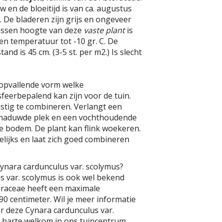
 en de bloeitijd is van ca. augustus
 De bladeren zijn grijs en ongeveer
assen hoogte van deze
vaste plant
is
en temperatuur tot -10 gr. C. De
and is 45 cm. (3-5 st. per m2.) Is slecht
 opvallende vorm welke
feerbepalend kan zijn voor de tuin.
stig te combineren. Verlangt een
schaduwde plek en een vochthoudende
ige bodem. De plant kan flink woekeren.
lijks en laat zich goed combineren
ynara cardunculus var. scolymus?
s var. scolymus is ook wel bekend
teraceae heeft een maximale
0 centimeter. Wil je meer informatie
r deze Cynara cardunculus var.
 harte welkom in ons tuincentrum.