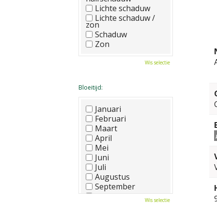
Lichte schaduw
Lichte schaduw /
zon
Schaduw
Zon
Wis selectie
Bloeitijd:
Januari
Februari
Maart
April
Mei
Juni
Juli
Augustus
September
Oktober
Wis selectie
November
December