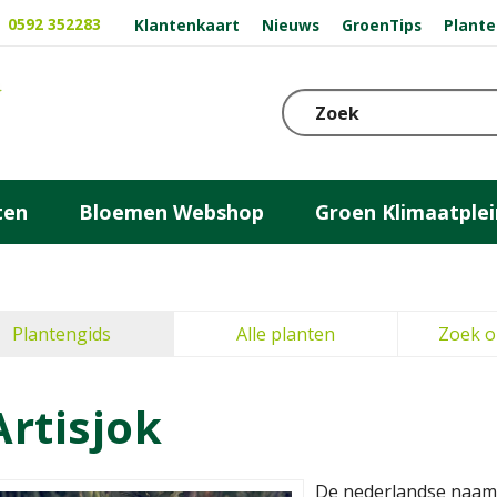
0592 352283
Klantenkaart
Nieuws
GroenTips
Plante
ten
Bloemen Webshop
Groen Klimaatplei
Plantengids
Alle planten
Zoek o
Artisjok
De nederlandse naam