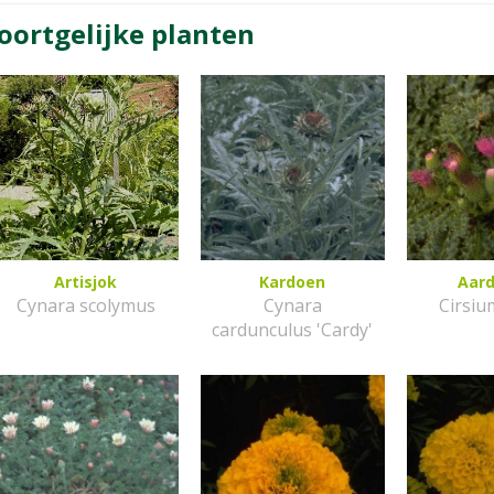
oortgelijke planten
Artisjok
Kardoen
Aard
Cynara scolymus
Cynara
Cirsiu
cardunculus 'Cardy'