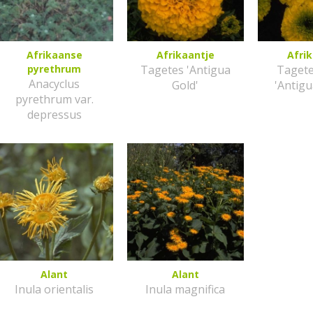
Afrikaanse
Afrikaantje
Afri
pyrethrum
Tagetes 'Antigua
Tagete
Anacyclus
Gold'
'Antigu
pyrethrum var.
depressus
Alant
Alant
Inula orientalis
Inula magnifica