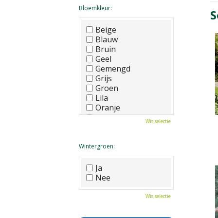
Bloemkleur:
S
Beige
Blauw
Bruin
Geel
Gemengd
Grijs
Groen
Lila
Oranje
Paars
Wis selectie
Rood
Roze
Wit
Wintergroen:
Zwart
Ja
Nee
Wis selectie