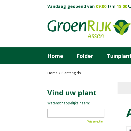
Ga
Vandaag geopend van
09:00
t/m
18:00
naar
content
Home
Folder
Tuinplan
Home
Plantengids
Vind uw plant
Wetenschappelijke naam:
Wis selectie