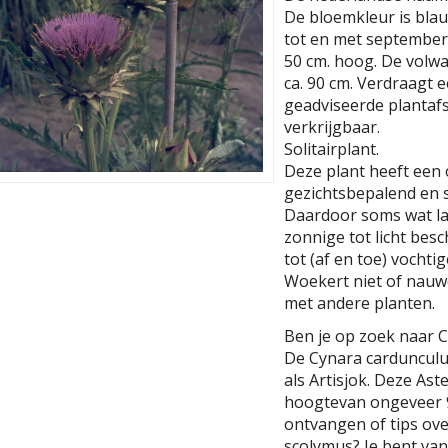
De bloemkleur is blauw
tot en met september.
50 cm. hoog. De volw
ca. 90 cm. Verdraagt e
geadviseerde plantafst
verkrijgbaar.
Solitairplant.
Deze plant heeft een
gezichtsbepalend en s
Daardoor soms wat la
zonnige tot licht be
tot (af en toe) vocht
Woekert niet of nauwe
met andere planten.
Ben je op zoek naar C
De Cynara cardunculu
als Artisjok. Deze As
hoogtevan ongeveer 9
ontvangen of tips ove
scolymus? Je bent van