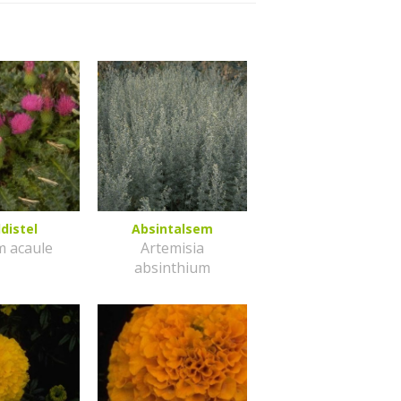
distel
Absintalsem
m acaule
Artemisia
absinthium