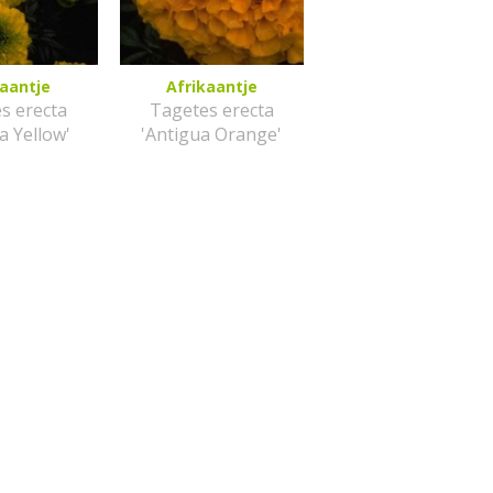
kaantje
Afrikaantje
s erecta
Tagetes erecta
a Yellow'
'Antigua Orange'