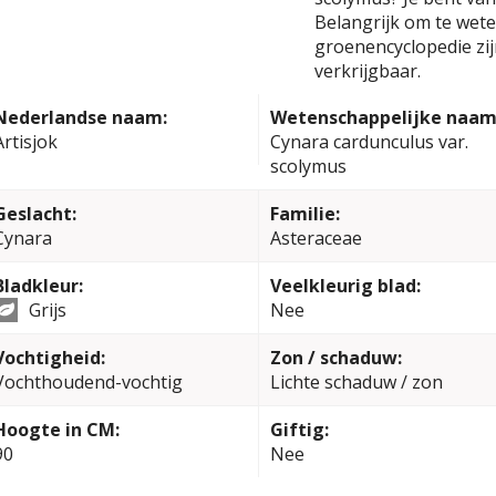
Belangrijk om te weten
groenencyclopedie zi
verkrijgbaar.
Nederlandse naam:
Wetenschappelijke naam
Artisjok
Cynara cardunculus var.
scolymus
Geslacht:
Familie:
Cynara
Asteraceae
Bladkleur:
Veelkleurig blad:
Grijs
Nee
Vochtigheid:
Zon / schaduw:
Vochthoudend-vochtig
Lichte schaduw / zon
Hoogte in CM:
Giftig:
90
Nee