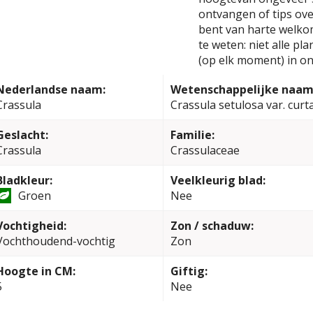
ontvangen of tips over
bent van harte welko
te weten: niet alle pl
(op elk moment) in on
Nederlandse naam:
Wetenschappelijke naam
Crassula
Crassula setulosa var. curt
Geslacht:
Familie:
Crassula
Crassulaceae
Bladkleur:
Veelkleurig blad:
Groen
Nee
Vochtigheid:
Zon / schaduw:
Vochthoudend-vochtig
Zon
Hoogte in CM:
Giftig:
5
Nee