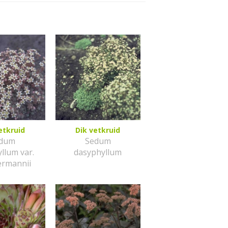
etkruid
Dik vetkruid
dum
Sedum
llum var.
dasyphyllum
ermannii