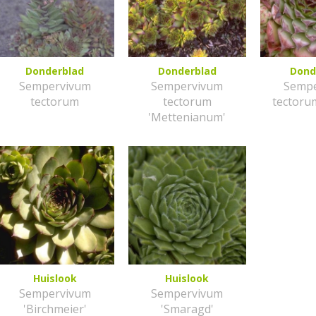
Donderblad
Donderblad
Dond
Sempervivum
Sempervivum
Semp
tectorum
tectorum
tectorum
'Mettenianum'
Huislook
Huislook
Sempervivum
Sempervivum
'Birchmeier'
'Smaragd'