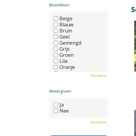
Bloemkleur:
S
Beige
Blauw
Bruin
Geel
Gemengd
Grijs
Groen
Lila
Oranje
Paars
Wis selectie
Rood
Roze
Wit
Wintergroen:
Zwart
Ja
Nee
Wis selectie