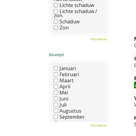
Lichte schaduw
Lichte schaduw /
zon
Schaduw
Zon
Wis selectie
Bloeitijd:
Januari
Februari
Maart
April
Mei
Juni
Juli
Augustus
September
Oktober
Wis selectie
November
December