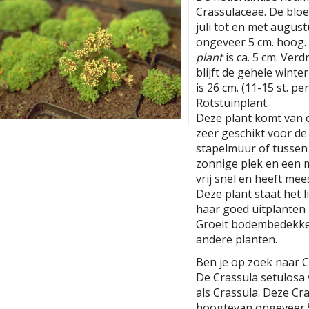
Crassulaceae. De bloem
juli tot en met augus
ongeveer 5 cm. hoog.
plant
is ca. 5 cm. Verd
blijft de gehele wint
is 26 cm. (11-15 st. pe
Rotstuinplant.
Deze plant komt van 
zeer geschikt voor de 
stapelmuur of tussen 
zonnige plek en een m
vrij snel en heeft me
Deze plant staat het l
haar goed uitplanten I
Groeit bodembedekke
andere planten.
Ben je op zoek naar C
De Crassula setulosa 
als Crassula. Deze Cr
hoogtevan ongeveer 5 