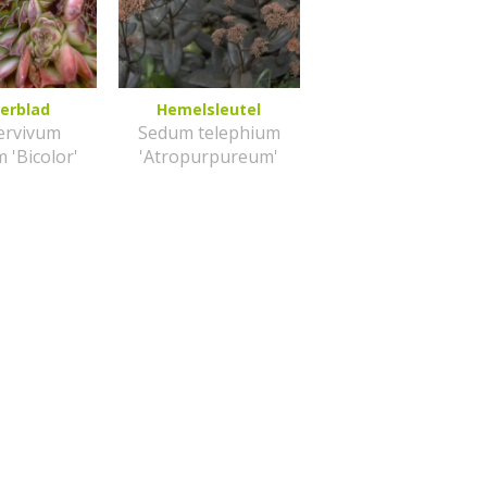
erblad
Hemelsleutel
ervivum
Sedum telephium
 'Bicolor'
'Atropurpureum'