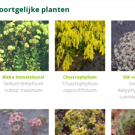
oortgelijke planten
Bleke hemelsleutel
Chiastophyllum
Dik v
Sedum telephium
Chiastophyllum
Se
subsp. maximum
oppositifolium
dasyphy
suend