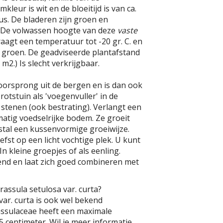
kleur is wit en de bloeitijd is van ca.
tus. De bladeren zijn groen en
 De volwassen hoogte van deze
vaste
raagt een temperatuur tot -20 gr. C. en
er groen. De geadviseerde plantafstand
r m2.) Is slecht verkrijgbaar.
oorsprong uit de bergen en is dan ook
rotstuin als 'voegenvuller' in de
stenen (ook bestrating). Verlangt een
atig voedselrijke bodem. Ze groeit
estal een kussenvormige groeiwijze.
iefst op een licht vochtige plek. U kunt
n kleine groepjes of als eenling.
nd en laat zich goed combineren met
rassula setulosa var. curta?
var. curta is ook wel bekend
assulaceae heeft een maximale
centimeter. Wil je meer informatie