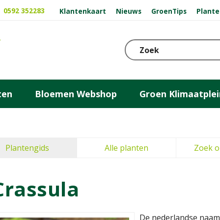
0592 352283
Klantenkaart
Nieuws
GroenTips
Plante
ten
Bloemen Webshop
Groen Klimaatplei
Plantengids
Alle planten
Zoek o
Crassula
De nederlandse naam