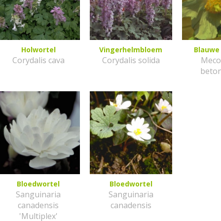
Holwortel
Vingerhelmbloem
Blauwe
Corydalis cava
Corydalis solida
Meco
beton
Bloedwortel
Bloedwortel
Sanguinaria
Sanguinaria
canadensis
canadensis
'Multiplex'