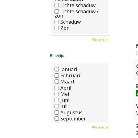
Lichte schaduw
Lichte schaduw /
zon
Schaduw
Zon
Wis selectie
Bloeitijd:
Januari
Februari
Maart
April
Mei
Juni
Juli
Augustus
September
Oktober
Wis selectie
November
December