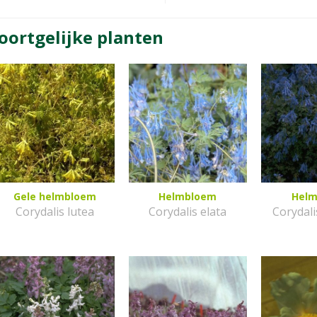
oortgelijke planten
Gele helmbloem
Helmbloem
Hel
Corydalis lutea
Corydalis elata
Corydali