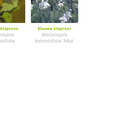
 klaproos
Blauwe klaproos
nopsis
Meconopsis
icifolia
betonicifolia 'Alba'