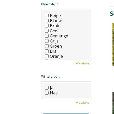
Bloemkleur:
S
Beige
Blauw
Bruin
Geel
Gemengd
Grijs
Groen
Lila
Oranje
Paars
Wis selectie
Rood
Roze
Wit
Wintergroen:
Zwart
Ja
Nee
Wis selectie