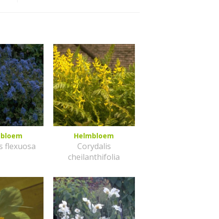
mbloem
Helmbloem
s flexuosa
Corydalis
cheilanthifolia