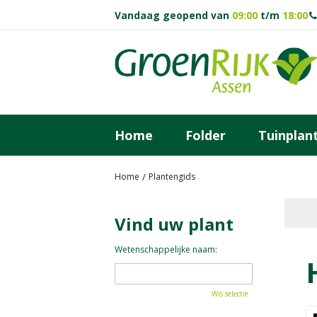
Ga
Vandaag geopend van
09:00
t/m
18:00
naar
content
Home
Folder
Tuinplan
Home
Plantengids
Vind uw plant
Wetenschappelijke naam:
Wis selectie