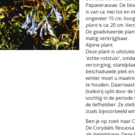
Papaveraceae. De bloe
is van ca. mei tot en 
ongeveer 15 cm. hoog
plant
is ca. 20 cm. Ver
De geadviseerde planta
matig verkrijgbaar.
Alpine plant.
Deze plant is uitslui
'echte rotstuin', omda
verzorging, standplaa
beschaduwde plek en 
winter moet u maatre
te houden. Daarnaast 
(kalkvrij split door d
vochtig in de periode
de liefhebber. Ze ste
zoals bijvoorbeeld w
Ben je op zoek naar C
De Corydalis flexuosa
als Helmbloem. Deze 