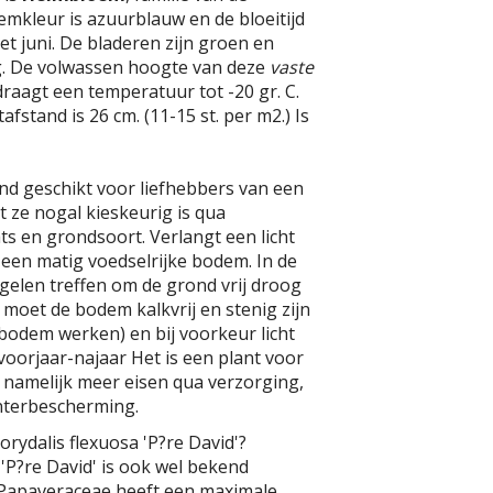
mkleur is azuurblauw en de bloeitijd
met juni. De bladeren zijn groen en
. De volwassen hoogte van deze
vaste
draagt een temperatuur tot -20 gr. C.
fstand is 26 cm. (11-15 st. per m2.) Is
tend geschikt voor liefhebbers van een
t ze nogal kieskeurig is qua
ts en grondsoort. Verlangt een licht
een matig voedselrijke bodem. In de
gelen treffen om de grond vrij droog
moet de bodem kalkvrij en stenig zijn
e bodem werken) en bij voorkeur licht
 voorjaar-najaar Het is een plant voor
lt namelijk meer eisen qua verzorging,
interbescherming.
orydalis flexuosa 'P?re David'?
 'P?re David' is ook wel bekend
Papaveraceae heeft een maximale