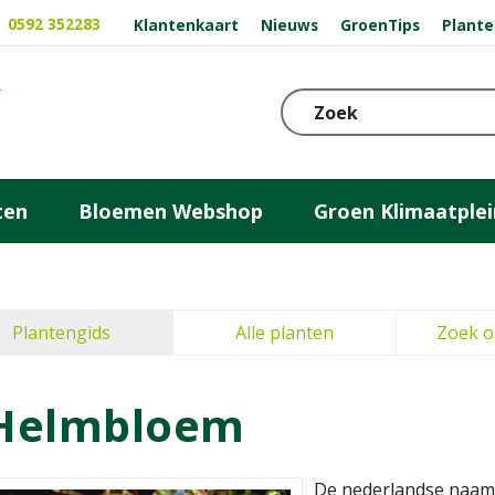
0592 352283
Klantenkaart
Nieuws
GroenTips
Plante
ten
Bloemen Webshop
Groen Klimaatplei
Plantengids
Alle planten
Zoek o
Helmbloem
De nederlandse naam