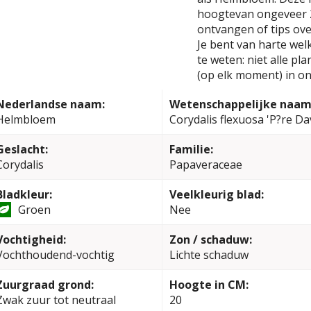
hoogtevan ongeveer 2
ontvangen of tips ove
Je bent van harte wel
te weten: niet alle pl
(op elk moment) in on
Nederlandse naam:
Wetenschappelijke naam
Helmbloem
Corydalis flexuosa 'P?re Da
Geslacht:
Familie:
Corydalis
Papaveraceae
Bladkleur:
Veelkleurig blad:
Groen
Nee
Vochtigheid:
Zon / schaduw:
Vochthoudend-vochtig
Lichte schaduw
Zuurgraad grond:
Hoogte in CM:
Zwak zuur tot neutraal
20