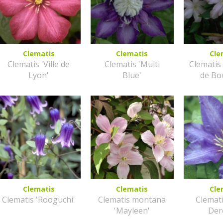
Clematis
Clematis
Cle
Clematis 'Ville de
Clematis 'Multi
Clematis
Lyon'
Blue'
de Bo
Clematis
Clematis
Cle
Clematis 'Rooguchi'
Clematis montana
Clemati
'Mayleen'
Der