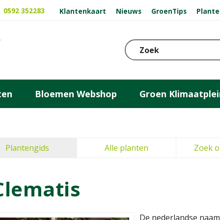
0592 352283
Klantenkaart
Nieuws
GroenTips
Plante
ten
Bloemen Webshop
Groen Klimaatplei
Plantengids
Alle planten
Zoek o
Clematis
De nederlandse naam