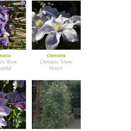
matis
Clematis
is 'Blue
Clematis 'Silver
uette'
Moon'