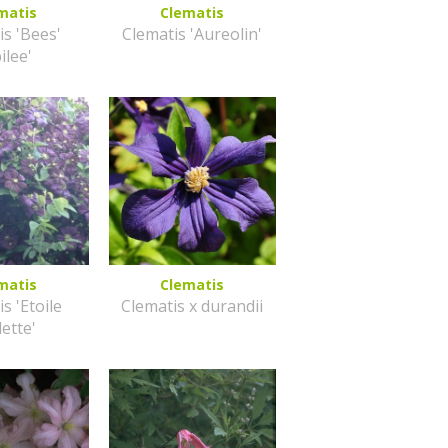
matis
Clematis
is 'Bees'
Clematis 'Aureolin'
ilee'
matis
Clematis
s 'Etoile
Clematis x durandii
lette'