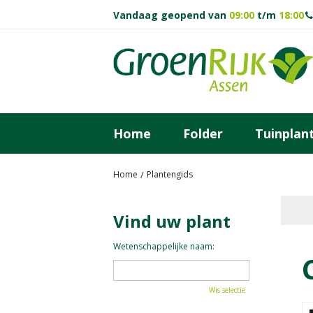
Ga
Vandaag geopend van
09:00
t/m
18:00
naar
content
Home
Folder
Tuinplan
Home
Plantengids
Vind uw plant
Wetenschappelijke naam:
Wis selectie