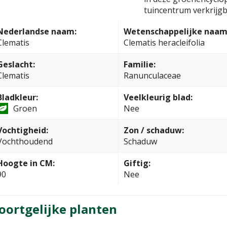
tuincentrum verkrijgb
Nederlandse naam:
Wetenschappelijke naam
Clematis
Clematis heracleifolia
Geslacht:
Familie:
Clematis
Ranunculaceae
Bladkleur:
Veelkleurig blad:
Groen
Nee
Vochtigheid:
Zon / schaduw:
Vochthoudend
Schaduw
Hoogte in CM:
Giftig:
90
Nee
oortgelijke planten