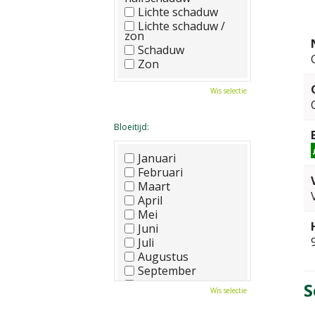
Lichte schaduw
Lichte schaduw /
zon
Schaduw
Zon
Wis selectie
Bloeitijd:
Januari
Februari
Maart
April
Mei
Juni
Juli
Augustus
September
Oktober
S
Wis selectie
November
December