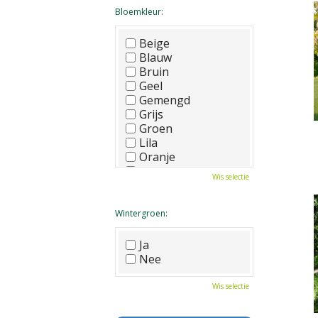
Bloemkleur:
Beige
Blauw
Bruin
Geel
Gemengd
Grijs
Groen
Lila
Oranje
Paars
Wis selectie
Rood
Roze
Wit
Wintergroen:
Zwart
Ja
Nee
Wis selectie