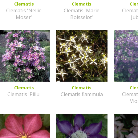
Clematis
Clematis
Cle
Clematis 'Nellie
Clematis 'Marie
Clemat
Moser'
Boisselot'
Jub
Clematis
Clematis
Cle
Clematis 'Piilu'
Clematis flammula
Clemati
Vio