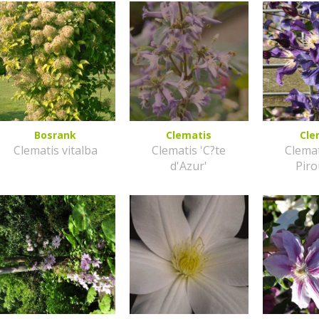
Bosrank
Clematis
Cle
Clematis vitalba
Clematis 'C?te
Clemat
d'Azur'
Piro