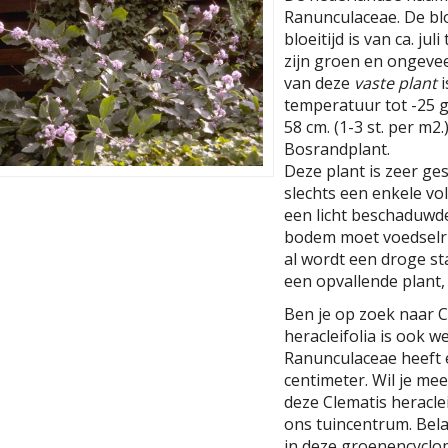
Ranunculaceae. De blo
bloeitijd is van ca. j
zijn groen en ongeve
van deze
vaste plant
i
temperatuur tot -25 g
58 cm. (1-3 st. per m2.
Bosrandplant.
Deze plant is zeer ge
slechts een enkele v
een licht beschaduwd
bodem moet voedselri
al wordt een droge st
een opvallende plant, 
Ben je op zoek naar C
heracleifolia is ook w
Ranunculaceae heeft
centimeter. Wil je me
deze Clematis heracle
ons tuincentrum. Bela
in deze groenencyclop