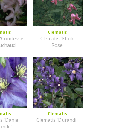
matis
Clematis
 'Comtesse
Clematis 'Etoile
uchaud'
Rose'
matis
Clematis
s 'Daniel
Clematis 'Durandii'
onde'