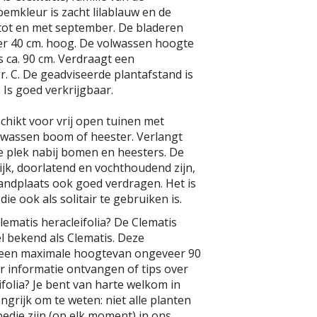
emkleur is zacht lilablauw en de
uli tot en met september. De bladeren
er 40 cm. hoog. De volwassen hoogte
s ca. 90 cm. Verdraagt een
r. C. De geadviseerde plantafstand is
) Is goed verkrijgbaar.
schikt voor vrij open tuinen met
olwassen boom of heester. Verlangt
e plek nabij bomen en heesters. De
jk, doorlatend en vochthoudend zijn,
andplaats ook goed verdragen. Het is
die ook als solitair te gebruiken is.
lematis heracleifolia? De Clematis
el bekend als Clematis. Deze
 een maximale hoogtevan ongeveer 90
er informatie ontvangen of tips over
ifolia? Je bent van harte welkom in
ngrijk om te weten: niet alle planten
edie zijn (op elk moment) in ons