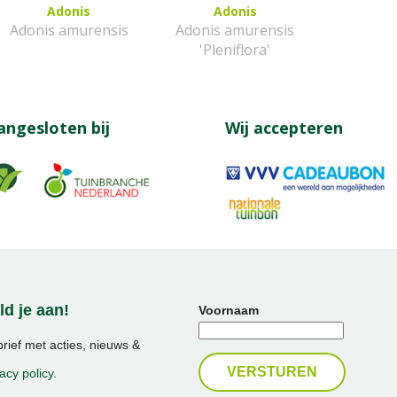
Adonis
Adonis
Adonis amurensis
Adonis amurensis
'Pleniflora'
angesloten bij
Wij accepteren
d je aan!
Voornaam
ief met acties, nieuws &
acy policy
.