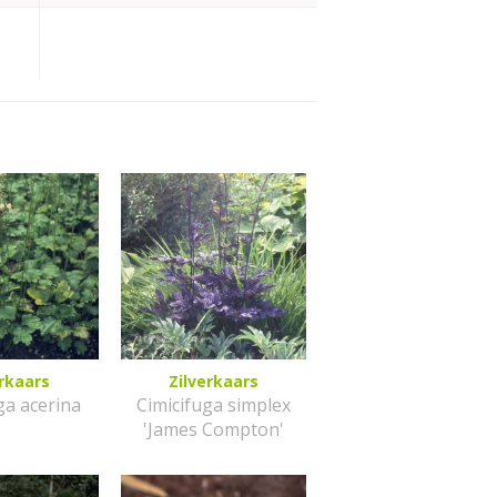
erkaars
Zilverkaars
ga acerina
Cimicifuga simplex
'James Compton'