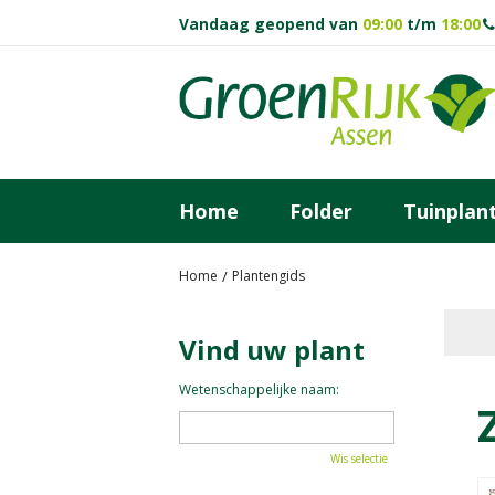
Ga
Vandaag geopend van
09:00
t/m
18:00
naar
content
Home
Folder
Tuinplan
Home
Plantengids
Vind uw plant
Wetenschappelijke naam:
Wis selectie