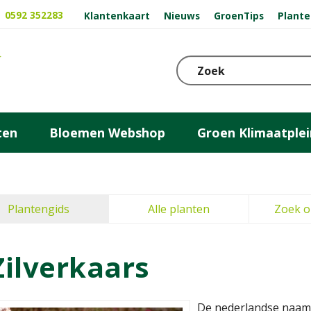
0592 352283
Klantenkaart
Nieuws
GroenTips
Plante
ten
Bloemen Webshop
Groen Klimaatplei
Plantengids
Alle planten
Zoek o
Zilverkaars
De nederlandse naam