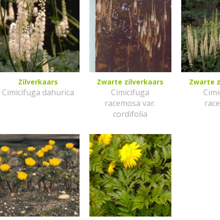
Zilverkaars
Zwarte zilverkaars
Zwarte z
Cimicifuga dahurica
Cimicifuga
Cimi
racemosa var.
rac
cordifolia