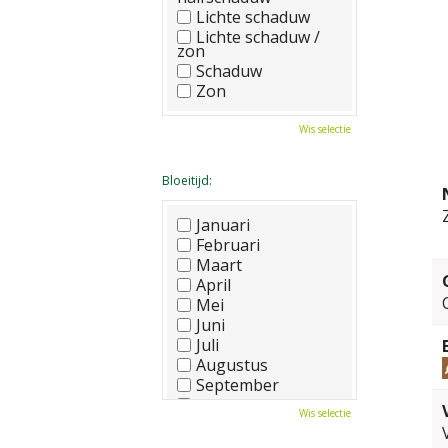
Lichte schaduw
Lichte schaduw /
zon
Schaduw
Zon
Wis selectie
Bloeitijd:
Januari
Februari
Maart
April
Mei
Juni
Juli
Augustus
September
Oktober
Wis selectie
November
December