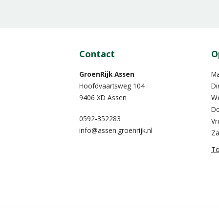
Contact
O
GroenRijk Assen
M
Hoofdvaartsweg 104
Di
9406 XD Assen
W
Do
0592-352283
Vr
info@assen.groenrijk.nl
Za
To