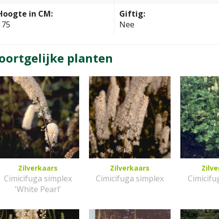
Hoogte in CM:
Giftig:
175
Nee
oortgelijke planten
Zilverkaars
Zilverkaars
Zilv
Cimicifuga simplex
Cimicifuga simplex
Cimicifu
'White Pearl'