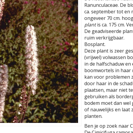
Ranunculaceae. De bloe
ca. september tot en 
ongeveer 70 cm. hoog
plant
is ca. 175 cm. V
De geadviseerde planta
ruim verkrijgbaar.
Bosplant.
Deze plant is zeer ge
(vrijwel) volwassen b
in de halfschaduw en
boomwortels in haar n
kan voor problemen zo
door haar in de scha
plaatsen, maar niet te
gebruiken als borderp
bodem moet dan wel g
of nauwelijks en laat
planten.
Ben je op zoek naar 
De Cimicifuga ramosa