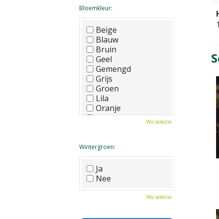
Bloemkleur:
Beige
Blauw
Bruin
S
Geel
Gemengd
Grijs
Groen
Lila
Oranje
Paars
Wis selectie
Rood
Roze
Wit
Wintergroen:
Zwart
Ja
Nee
Wis selectie