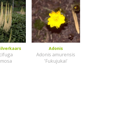
ilverkaars
Adonis
cifuga
Adonis amurensis
emosa
'Fukujukai'