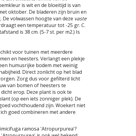
mkleur is wit en de bloeitijd is van
met oktober. De bladeren zijn bruin en
. De volwassen hoogte van deze
vaste
erdraagt een temperatuur tot -25 gr. C.
fstand is 38 cm. (5-7 st. per m2.) Is
schikt voor tuinen met meerdere
omen en heesters. Verlangt een plekje
 een humusrijke bodem met weinig
abijheid. Direct zonlicht op het blad
rgen. Zorg dus voor gefilterd licht
duw van bomen of heesters te
 dicht erop. Deze plant is ook te
lant (op een iets zonniger plek). De
oed vochthoudend zijn. Woekert niet
 zich goed combineren met andere
Cimicifuga ramosa 'Atropurpurea'?
 'Atropurpurea' is ook wel bekend