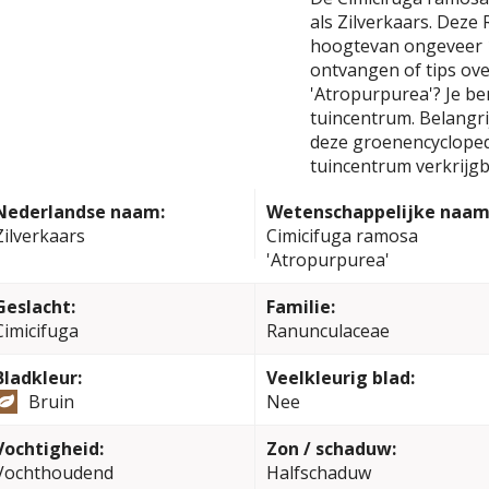
als Zilverkaars. Dez
hoogtevan ongeveer 1
ontvangen of tips ov
'Atropurpurea'? Je be
tuincentrum. Belangrij
deze groenencyclopedi
tuincentrum verkrijgb
Nederlandse naam:
Wetenschappelijke naam
Zilverkaars
Cimicifuga ramosa
'Atropurpurea'
Geslacht:
Familie:
Cimicifuga
Ranunculaceae
Bladkleur:
Veelkleurig blad:
Bruin
Nee
Vochtigheid:
Zon / schaduw:
Vochthoudend
Halfschaduw