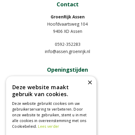
Contact
GroenRijk Assen
Hoofdvaartsweg 104
9406 XD Assen
0592-352283
info@assen.groenrijk.nl
Openingstijden
×
Maandag
09:00 - 18:00
Deze website maakt
Dinsdag
09:00 - 18:00
gebruik van cookies.
Woensdag
09:00 - 18:00
Deze website gebruikt cookies om uw
Donderdag
09:00 - 18:00
gebruikerservaring te verbeteren. Door
Vrijdag
09:00 - 18:00
onze website te gebruiken, stemt u in met
Zaterdag
09:00 - 17:00
alle cookies in overeenstemming met ons
Cookiebeleid.
Lees verder
Toon alle openingstijden