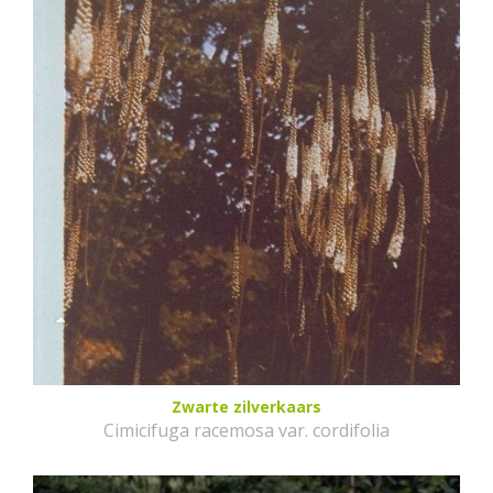
Zwarte zilverkaars
Cimicifuga racemosa var. cordifolia