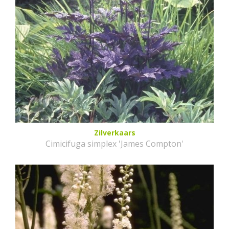
Zilverkaars
Cimicifuga simplex 'James Compton'