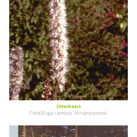
Zilverkaars
Cimicifuga ramosa 'Atropurpurea'