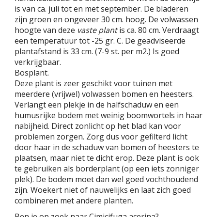
is van ca. juli tot en met september. De bladeren
zijn groen en ongeveer 30 cm. hoog. De volwassen
hoogte van deze
vaste plant
is ca. 80 cm. Verdraagt
een temperatuur tot -25 gr. C. De geadviseerde
plantafstand is 33 cm. (7-9 st. per m2.) Is goed
verkrijgbaar.
Bosplant.
Deze plant is zeer geschikt voor tuinen met
meerdere (vrijwel) volwassen bomen en heesters.
Verlangt een plekje in de halfschaduw en een
humusrijke bodem met weinig boomwortels in haar
nabijheid. Direct zonlicht op het blad kan voor
problemen zorgen. Zorg dus voor gefilterd licht
door haar in de schaduw van bomen of heesters te
plaatsen, maar niet te dicht erop. Deze plant is ook
te gebruiken als borderplant (op een iets zonniger
plek). De bodem moet dan wel goed vochthoudend
zijn. Woekert niet of nauwelijks en laat zich goed
combineren met andere planten.
Ben je op zoek naar Cimicifuga acerina?