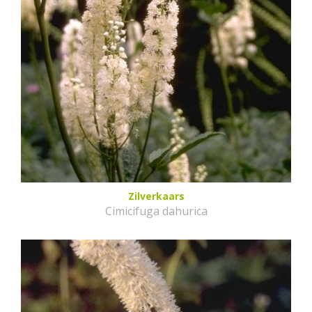
Zilverkaars
Cimicifuga dahurica