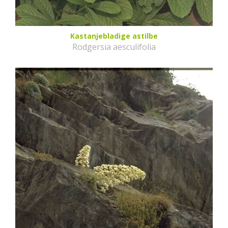
Kastanjebladige astilbe
Rodgersia aesculifolia