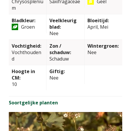
Chrysospleniu
Saxifragaceae
Geel
m
Bladkleur:
Veelkleurig
Bloeitijd:
Groen
blad:
April, Mei
Nee
Vochtigheid:
Zon /
Wintergroen:
Vochthouden
schaduw:
Nee
d
Schaduw
Hoogte in
Giftig:
CM:
Nee
10
Soortgelijke planten