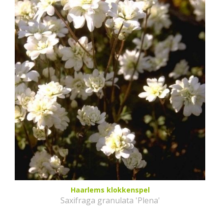
Haarlems klokkenspel
Saxifraga granulata 'Plena'