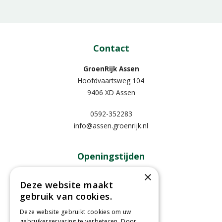
Contact
GroenRijk Assen
Hoofdvaartsweg 104
9406 XD Assen
0592-352283
info@assen.groenrijk.nl
Openingstijden
×
Maandag
09:00 - 18:00
Deze website maakt
Dinsdag
09:00 - 18:00
gebruik van cookies.
Woensdag
09:00 - 18:00
Donderdag
09:00 - 18:00
Deze website gebruikt cookies om uw
gebruikerservaring te verbeteren. Door