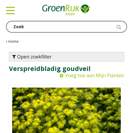
G
a
n
a
a
r
c
Home
o
n
Open zoekfilter
t
Verspreidbladig goudveil
e
n
Voeg toe aan Mijn Planten
t