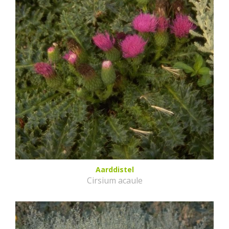
Aarddistel
Cirsium acaule