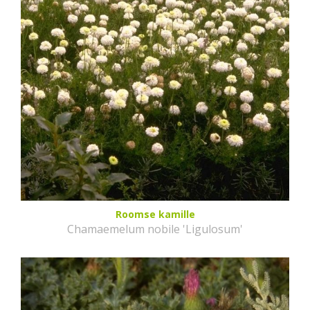
Roomse kamille
Chamaemelum nobile 'Ligulosum'