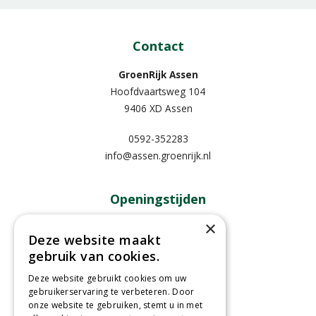
Contact
GroenRijk Assen
Hoofdvaartsweg 104
9406 XD Assen
0592-352283
info@assen.groenrijk.nl
Openingstijden
×
Maandag
09:00 - 18:00
Deze website maakt
Dinsdag
09:00 - 18:00
gebruik van cookies.
Woensdag
09:00 - 18:00
Donderdag
09:00 - 18:00
Deze website gebruikt cookies om uw
gebruikerservaring te verbeteren. Door
Vrijdag
09:00 - 18:00
onze website te gebruiken, stemt u in met
Zaterdag
09:00 - 17:00