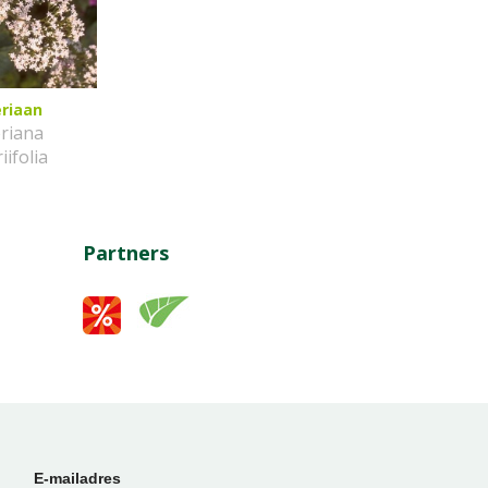
eriaan
eriana
riifolia
Partners
E-mailadres