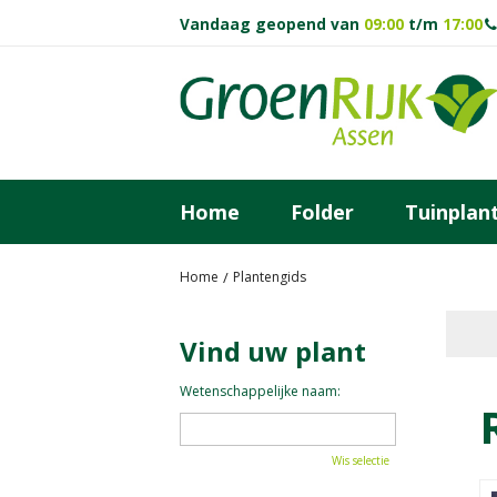
Ga
Vandaag geopend van
09:00
t/m
17:00
naar
content
Home
Folder
Tuinplan
Home
Plantengids
Vind uw plant
Wetenschappelijke naam:
Wis selectie