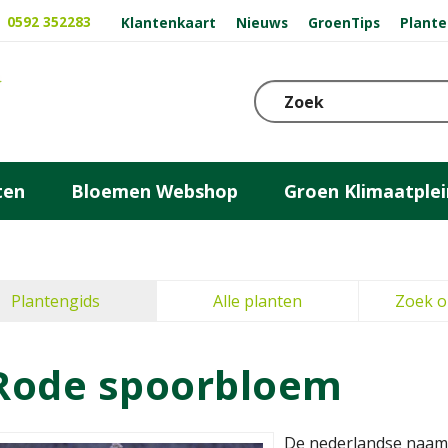
0592 352283
Klantenkaart
Nieuws
GroenTips
Plante
ten
Bloemen Webshop
Groen Klimaatplei
Plantengids
Alle planten
Zoek o
Rode spoorbloem
De nederlandse naam