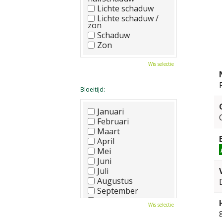
Lichte schaduw
Lichte schaduw /
zon
Schaduw
Zon
Wis selectie
Bloeitijd:
Januari
Februari
Maart
April
Mei
Juni
Juli
Augustus
September
Oktober
Wis selectie
November
December