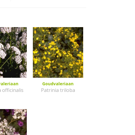
valeriaan
Goudvaleriaan
 officinalis
Patrinia triloba