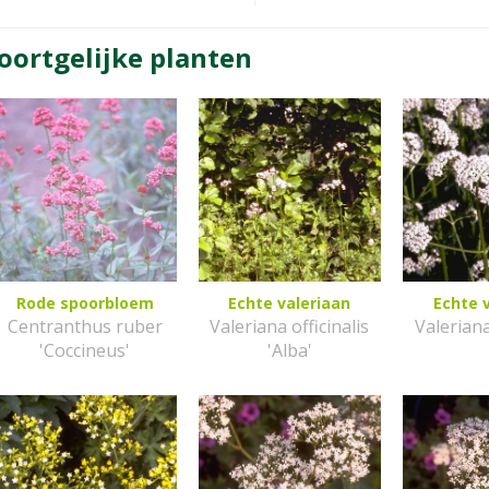
oortgelijke planten
Rode spoorbloem
Echte valeriaan
Echte 
Centranthus ruber
Valeriana officinalis
Valeriana
'Coccineus'
'Alba'