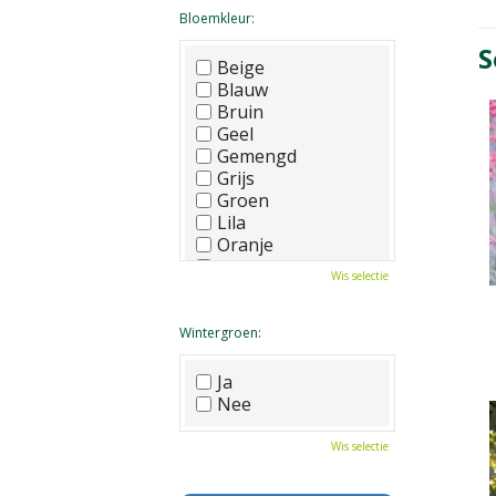
Bloemkleur:
S
Beige
Blauw
Bruin
Geel
Gemengd
Grijs
Groen
Lila
Oranje
Paars
Wis selectie
Rood
Roze
Wit
Wintergroen:
Zwart
Ja
Nee
Wis selectie