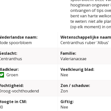
hoogtevan ongeveer 8
ontvangen of tips ove
bent van harte welko
te weten: niet alle pl
(op elk moment) in on
Nederlandse naam:
Wetenschappelijke naam
Rode spoorbloem
Centranthus ruber 'Albus'
Geslacht:
Familie:
Centranthus
Valerianaceae
Bladkleur:
Veelkleurig blad:
Groen
Nee
Vochtigheid:
Zon / schaduw:
Droog-vochthoudend
Zon
Hoogte in CM:
Giftig:
80
Nee