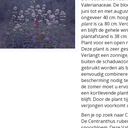
Valerianaceae. De bloe
juni tot en met augus
ongeveer 40 cm. hoog
plant
is ca. 80 cm. Ver
en blijft de gehele w
plantafstand is 38 cm. 
Plant voor een open r
Deze plant is zeer ges
Verlangt een zonnige
buiten de schaduwzon
gebruikt worden als b
eenvoudig combineren.
bescherming nodig te
de zomer moet u ervoo
een kortlevende plant
blijft. Door de plant t
verjongen voorkomt u 
Ben je op zoek naar C
De Centranthus ruber 
spoorbloem. Deze Val