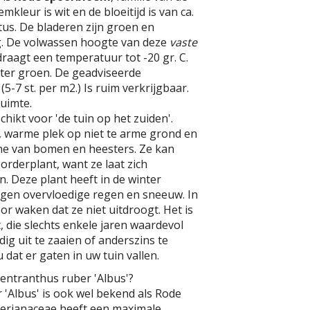
mkleur is wit en de bloeitijd is van ca.
tus. De bladeren zijn groen en
. De volwassen hoogte van deze
vaste
draagt een temperatuur tot -20 gr. C.
inter groen. De geadviseerde
(5-7 st. per m2.) Is ruim verkrijgbaar.
uimte.
chikt voor 'de tuin op het zuiden'.
, warme plek op niet te arme grond en
e van bomen en heesters. Ze kan
orderplant, want ze laat zich
 Deze plant heeft in de winter
gen overvloedige regen en sneeuw. In
r waken dat ze niet uitdroogt. Het is
, die slechts enkele jaren waardevol
ijdig uit te zaaien of anderszins te
dat er gaten in uw tuin vallen.
entranthus ruber 'Albus'?
'Albus' is ook wel bekend als Rode
erianaceae heeft een maximale