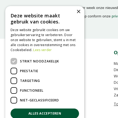
Ontvang ongeveer 1x per week onze nieuwsbr
×
activiteiten!
Deze website maakt
We slaan uw gegevens op conform onze
priv
gebruik van cookies.
Deze website gebruikt cookies om uw
gebruikerservaring te verbeteren. Door
onze website te gebruiken, stemt u in met
alle cookies in overeenstemming met ons
Cookiebeleid.
Lees verder
Contact
O
STRIKT NOODZAKELIJK
GroenRijk Assen
M
Hoofdvaartsweg 104
Di
PRESTATIE
9406 XD Assen
W
TARGETING
Do
0592-352283
Vr
FUNCTIONEEL
info@assen.groenrijk.nl
Za
NIET-GECLASSIFICEERD
To
ALLES ACCEPTEREN