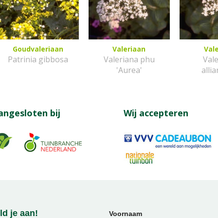
Goudvaleriaan
Valeriaan
Val
Patrinia gibbosa
Valeriana phu
Val
'Aurea'
allia
angesloten bij
Wij accepteren
d je aan!
Voornaam