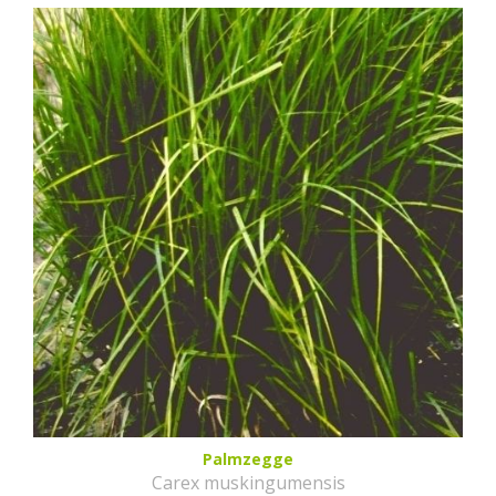
Palmzegge
Carex muskingumensis