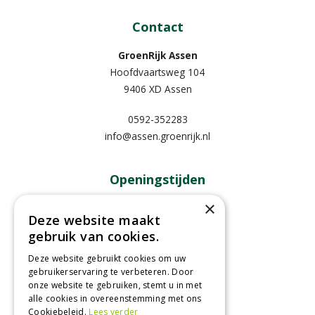
Contact
GroenRijk Assen
Hoofdvaartsweg 104
9406 XD Assen
0592-352283
info@assen.groenrijk.nl
Openingstijden
×
Maandag
09:00 - 18:00
Deze website maakt
Dinsdag
09:00 - 18:00
gebruik van cookies.
Woensdag
09:00 - 18:00
Donderdag
09:00 - 18:00
Deze website gebruikt cookies om uw
gebruikerservaring te verbeteren. Door
Vrijdag
09:00 - 18:00
onze website te gebruiken, stemt u in met
Zaterdag
09:00 - 17:00
alle cookies in overeenstemming met ons
Cookiebeleid.
Lees verder