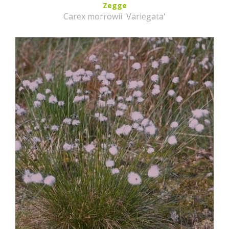
Zegge
Carex morrowii 'Variegata'