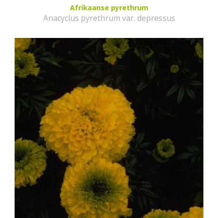
Afrikaanse pyrethrum
Anacyclus pyrethrum var. depressus