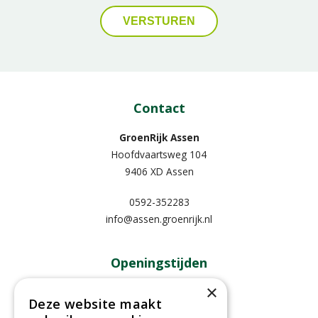
Contact
GroenRijk Assen
Hoofdvaartsweg 104
9406 XD Assen
0592-352283
info@assen.groenrijk.nl
Openingstijden
×
Maandag
09:00 - 18:00
Deze website maakt
Dinsdag
09:00 - 18:00