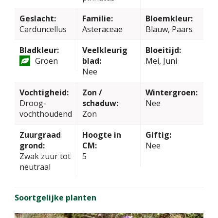
Geslacht:
Familie:
Bloemkleur:
Carduncellus
Asteraceae
Blauw, Paars
Bladkleur:
Veelkleurig
Bloeitijd:
Groen
blad:
Mei, Juni
Nee
Vochtigheid:
Zon /
Wintergroen:
Droog-
schaduw:
Nee
vochthoudend
Zon
Zuurgraad
Hoogte in
Giftig:
grond:
CM:
Nee
Zwak zuur tot
5
neutraal
Soortgelijke planten