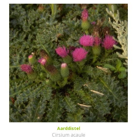
Aarddistel
Cirsium acaule