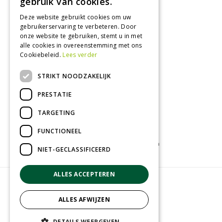
gebruik van cookies.
Woensdag
09:00 - 18:00
Donderdag
09:00 - 18:00
Deze website gebruikt cookies om uw
gebruikerservaring te verbeteren. Door
Vrijdag
09:00 - 18:00
onze website te gebruiken, stemt u in met
Zaterdag
09:00 - 17:00
alle cookies in overeenstemming met ons
Cookiebeleid.
Lees verder
Toon alle openingstijden
STRIKT NOODZAKELIJK
PRESTATIE
TARGETING
FUNCTIONEEL
Tuincentrum
Kamerplanten
Tuinplanten
NIET-GECLASSIFICEERD
ALLES ACCEPTEREN
© Groenrijk Assen
Green Solutions
ALLES AFWIJZEN
Tuincentrum Overzicht
Privacy policy
DETAILS WEERGEVEN