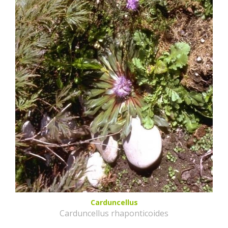
Carduncellus
Carduncellus rhaponticoides