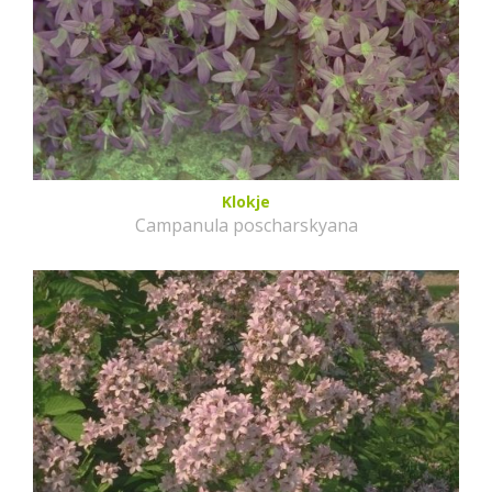
Klokje
Campanula poscharskyana