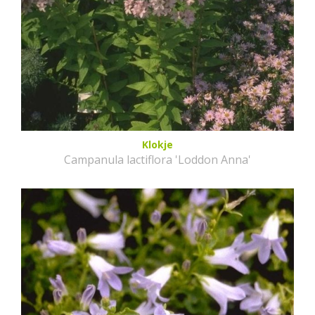
Klokje
Campanula lactiflora 'Loddon Anna'