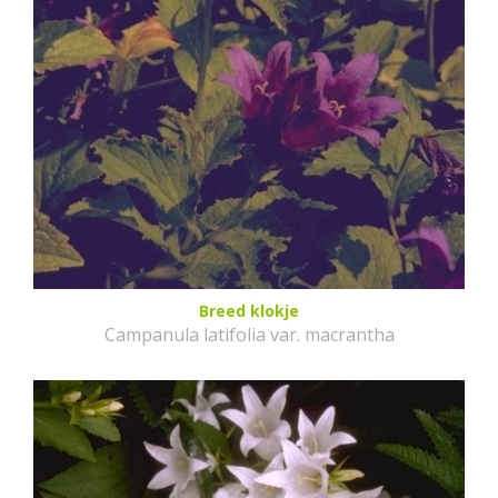
Breed klokje
Campanula latifolia var. macrantha