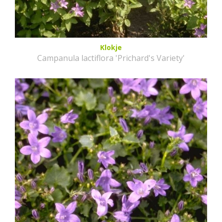
Klokje
Campanula lactiflora 'Prichard's Variety'