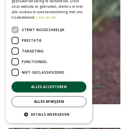
gebruikerservaring te verbeteren. Door
onze website te gebruiken, stemt u in met
alle cookies in overeenstemming met ons
Cookiebeleid.
Lees verder
STRIKT NOODZAKELIJK
PRESTATIE
TARGETING
FUNCTIONEEL
NIET-GECLASSIFICEERD
ALLES ACCEPTEREN
ALLES AFWIJZEN
Klokje
DETAILS WEERGEVEN
Campanula thyrsoides