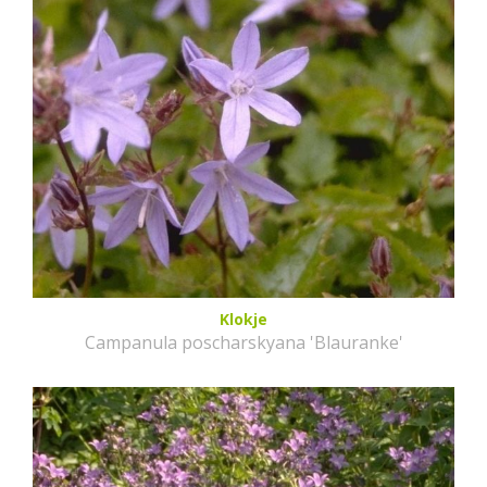
Klokje
Campanula poscharskyana 'Blauranke'