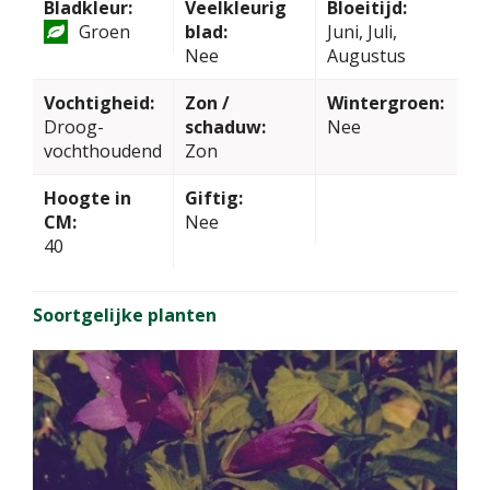
Bladkleur:
Veelkleurig
Bloeitijd:
Groen
blad:
Juni, Juli,
Nee
Augustus
Vochtigheid:
Zon /
Wintergroen:
Droog-
schaduw:
Nee
vochthoudend
Zon
Hoogte in
Giftig:
CM:
Nee
40
Soortgelijke planten