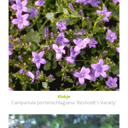
Klokje
Campanula portenschlagiana 'Resholdt's Variety'