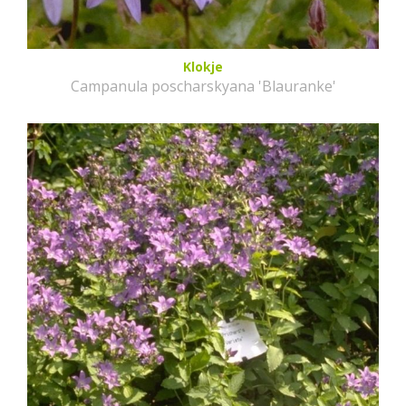
Klokje
Campanula poscharskyana 'Blauranke'