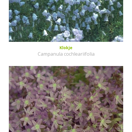
Klokje
Campanula cochleariifolia