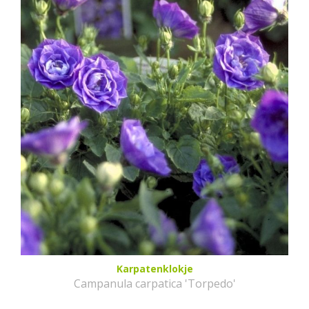
Karpatenklokje
Campanula carpatica 'Torpedo'