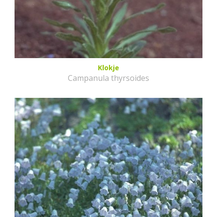
Klokje
Campanula thyrsoides