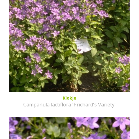
Klokje
Campanula lactiflora 'Prichard's Variety'