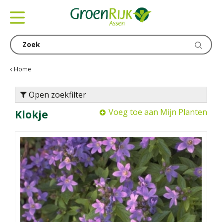
G
a
n
a
a
r
c
Home
o
n
Open zoekfilter
t
Voeg toe aan Mijn Planten
Klokje
e
n
t