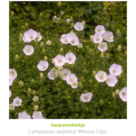
Karpatenklokje
Campanula carpatica 'Weisse Clips'