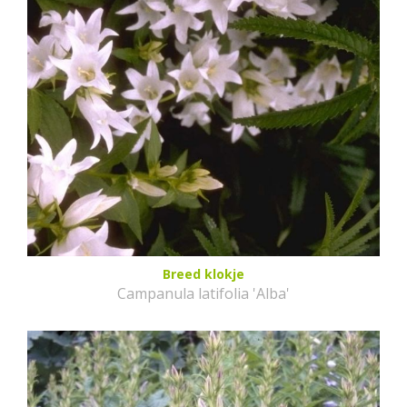
Breed klokje
Campanula latifolia 'Alba'