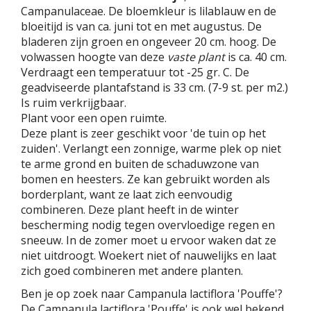
Campanulaceae. De bloemkleur is lilablauw en de
bloeitijd is van ca. juni tot en met augustus. De
bladeren zijn groen en ongeveer 20 cm. hoog. De
volwassen hoogte van deze
vaste plant
is ca. 40 cm.
Verdraagt een temperatuur tot -25 gr. C. De
geadviseerde plantafstand is 33 cm. (7-9 st. per m2.)
Is ruim verkrijgbaar.
Plant voor een open ruimte.
Deze plant is zeer geschikt voor 'de tuin op het
zuiden'. Verlangt een zonnige, warme plek op niet
te arme grond en buiten de schaduwzone van
bomen en heesters. Ze kan gebruikt worden als
borderplant, want ze laat zich eenvoudig
combineren. Deze plant heeft in de winter
bescherming nodig tegen overvloedige regen en
sneeuw. In de zomer moet u ervoor waken dat ze
niet uitdroogt. Woekert niet of nauwelijks en laat
zich goed combineren met andere planten.
Ben je op zoek naar Campanula lactiflora 'Pouffe'?
De Campanula lactiflora 'Pouffe' is ook wel bekend