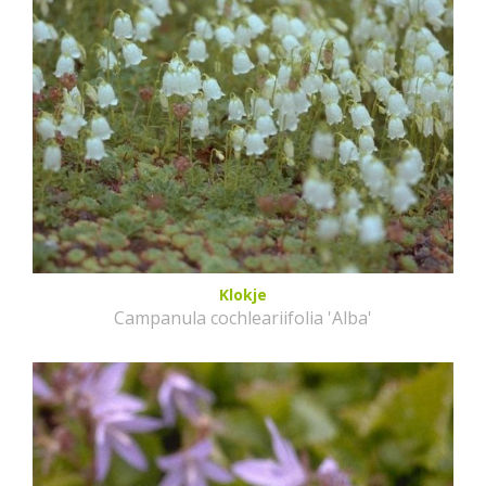
Klokje
Campanula cochleariifolia 'Alba'