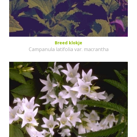
Breed klokje
Campanula latifolia var. macrantha