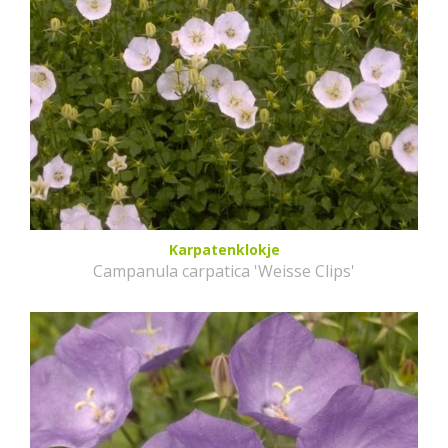
Karpatenklokje
Campanula carpatica 'Weisse Clips'