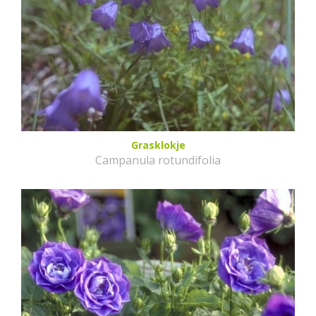
Grasklokje
Campanula rotundifolia