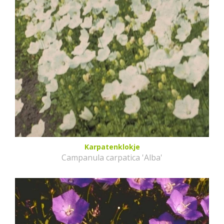
Karpatenklokje
Campanula carpatica 'Alba'