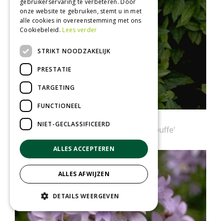
gebruikerservaring te verbeteren. Door
onze website te gebruiken, stemt u in met
alle cookies in overeenstemming met ons
Cookiebeleid.
Lees verder
STRIKT NOODZAKELIJK
PRESTATIE
TARGETING
FUNCTIONEEL
Klokje
NIET-GECLASSIFICEERD
Campanula lactiflora 'White Pouffe'
ALLES ACCEPTEREN
ALLES AFWIJZEN
DETAILS WEERGEVEN