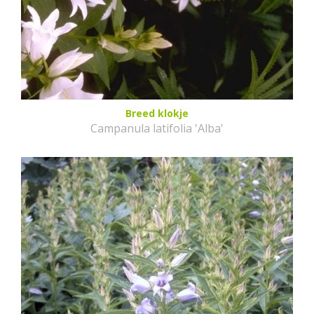
Breed klokje
Campanula latifolia 'Alba'