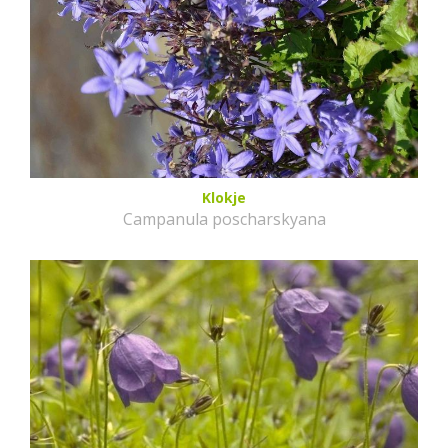
Klokje
Campanula poscharskyana