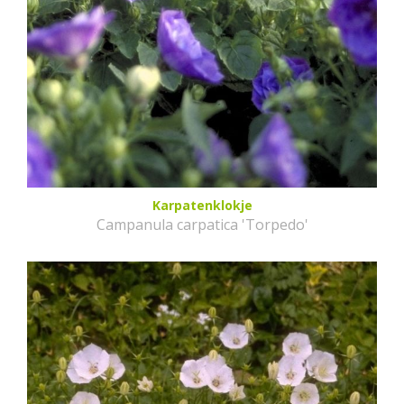
Karpatenklokje
Campanula carpatica 'Torpedo'