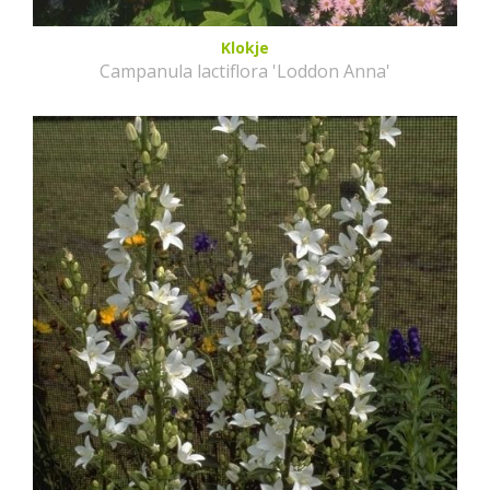
Klokje
Campanula lactiflora 'Loddon Anna'