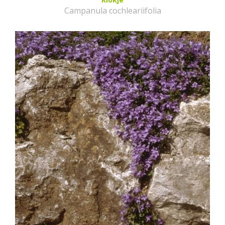
Campanula cochleariifolia