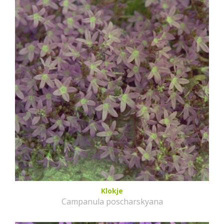
Klokje
Campanula poscharskyana