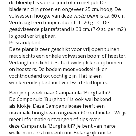
de bloeitijd is van ca. juni tot en met juli. De
bladeren zijn groen en ongeveer 25 cm. hoog. De
volwassen hoogte van deze
vaste plant
is ca. 60 cm.
Verdraagt een temperatuur tot -20 gr. C. De
geadviseerde plantafstand is 33 cm. (7-9 st. per m2.)
Is goed verkrijgbaar.
Bosrandplant.
Deze plant is zeer geschikt voor vrij open tuinen
met slechts een enkele volwassen boom of heester.
Verlangt een licht beschaduwde plek nabij bomen
en heesters. De bodem moet voedselrijk en
vochthoudend tot vochtig zijn. Het is een
woekerende plant met veel worteluitlopers.
Ben je op zoek naar Campanula 'Burghaltii'?
De Campanula 'Burghaltii' is ook wel bekend
als Klokje. Deze Campanulaceae heeft een
maximale hoogtevan ongeveer 60 centimeter. Wil je
meer informatie ontvangen of tips over
deze Campanula 'Burghaltii'? Je bent van harte
welkom in ons tuincentrum. Belangrijk om te