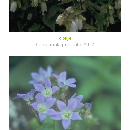
Klokje
Campanula punctata 'Alba'