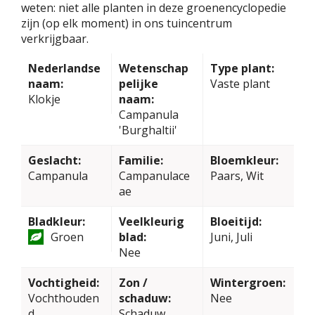
weten: niet alle planten in deze groenencyclopedie
zijn (op elk moment) in ons tuincentrum
verkrijgbaar.
Nederlandse
Wetenschap
Type plant:
naam:
pelijke
Vaste plant
Klokje
naam:
Campanula
'Burghaltii'
Geslacht:
Familie:
Bloemkleur:
Campanula
Campanulace
Paars, Wit
ae
Bladkleur:
Veelkleurig
Bloeitijd:
Groen
blad:
Juni, Juli
Nee
Vochtigheid:
Zon /
Wintergroen:
Vochthouden
schaduw:
Nee
d
Schaduw