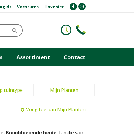
ngids
Vacatures
Hovenier
n
Assortiment
Contact
p tuintype
Mijn Planten
Voeg toe aan Mijn Planten
 is
Knopbloeiende heide
, familie van