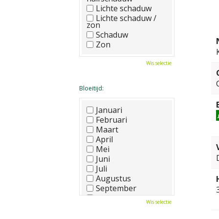
Lichte schaduw
Lichte schaduw /
zon
Schaduw
Zon
Wis selectie
Bloeitijd:
Januari
Februari
Maart
April
Mei
Juni
Juli
Augustus
September
Oktober
Wis selectie
November
December