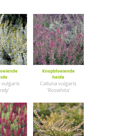
loeiende
Knopbloeiende
eide
heide
 vulgaris
Calluna vulgaris
andy'
'Roswhita'