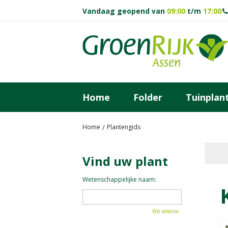
Ga
Vandaag geopend van
09:00
t/m
17:00
naar
content
Home
Folder
Tuinplan
Home
Plantengids
Vind uw plant
Wetenschappelijke naam:
Wis selectie