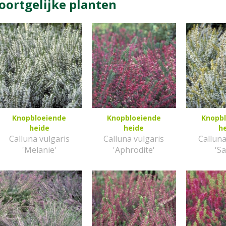
oortgelijke planten
Knopbloeiende
Knopbloeiende
Knopb
heide
heide
h
Calluna vulgaris
Calluna vulgaris
Calluna
'Melanie'
'Aphrodite'
'S