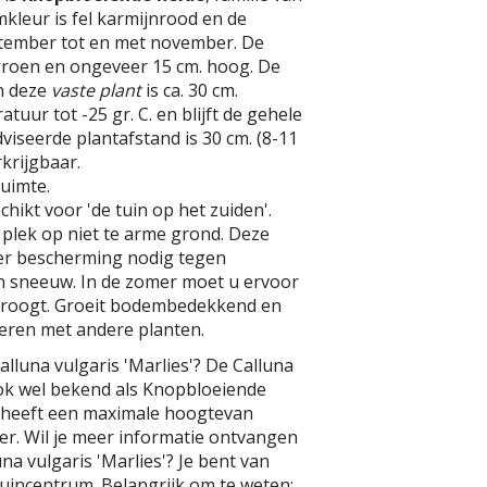
mkleur is fel karmijnrood en de
september tot en met november. De
groen en ongeveer 15 cm. hoog. De
n deze
vaste plant
is ca. 30 cm.
uur tot -25 gr. C. en blijft de gehele
viseerde plantafstand is 30 cm. (8-11
rkrijgbaar.
uimte.
chikt voor 'de tuin op het zuiden'.
plek op niet te arme grond. Deze
ter bescherming nodig tegen
n sneeuw. In de zomer moet u ervoor
tdroogt. Groeit bodembedekkend en
neren met andere planten.
alluna vulgaris 'Marlies'? De Calluna
 ook wel bekend als Knopbloeiende
e heeft een maximale hoogtevan
er. Wil je meer informatie ontvangen
una vulgaris 'Marlies'? Je bent van
uincentrum. Belangrijk om te weten: