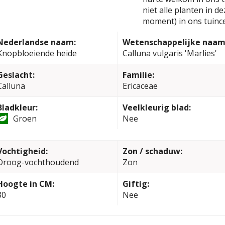
niet alle planten in d
moment) in ons tuinc
Nederlandse naam:
Wetenschappelijke naam
Knopbloeiende heide
Calluna vulgaris 'Marlies'
Geslacht:
Familie:
Calluna
Ericaceae
Bladkleur:
Veelkleurig blad:
Groen
Nee
Vochtigheid:
Zon / schaduw:
Droog-vochthoudend
Zon
Hoogte in CM:
Giftig:
30
Nee