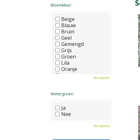
S
Bloemkleur:
Beige
Blauw
Bruin
Geel
Gemengd
Grijs
Groen
Lila
Oranje
Paars
Wis selectie
Rood
Roze
Wit
Wintergroen:
Zwart
Ja
Nee
Wis selectie