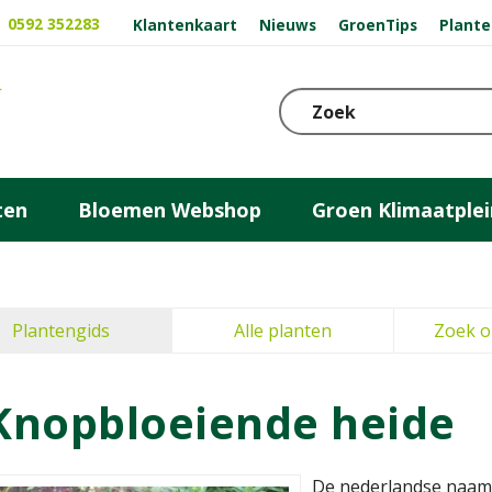
0592 352283
Klantenkaart
Nieuws
GroenTips
Plante
ten
Bloemen Webshop
Groen Klimaatplei
Plantengids
Alle planten
Zoek o
Knopbloeiende heide
De nederlandse naam