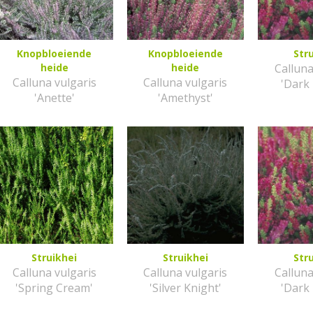
Knopbloeiende
Knopbloeiende
Str
heide
heide
Calluna
Calluna vulgaris
Calluna vulgaris
'Dark
'Anette'
'Amethyst'
Struikhei
Struikhei
Str
Calluna vulgaris
Calluna vulgaris
Calluna
'Spring Cream'
'Silver Knight'
'Dark