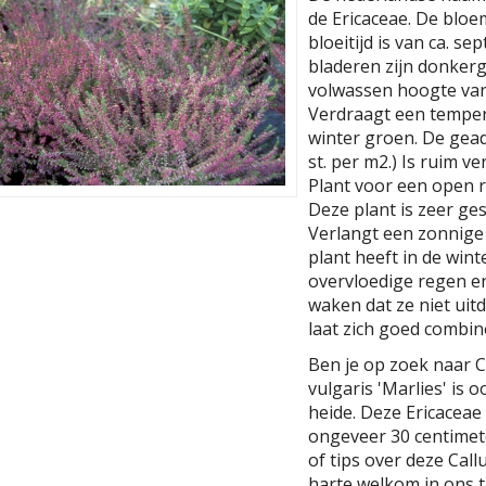
de Ericaceae. De bloe
bloeitijd is van ca. 
bladeren zijn donker
volwassen hoogte va
Verdraagt een temperat
winter groen. De gead
st. per m2.) Is ruim ve
Plant voor een open r
Deze plant is zeer ges
Verlangt een zonnige 
plant heeft in de win
overvloedige regen e
waken dat ze niet ui
laat zich goed combi
Ben je op zoek naar C
vulgaris 'Marlies' is
heide. Deze Ericacea
ongeveer 30 centimet
of tips over deze Call
harte welkom in ons t