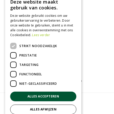
Deze website maakt
Dinsdag
09:00 - 18:00
gebruik van cookies.
Woensdag
09:00 - 18:00
Donderdag
09:00 - 18:00
Deze website gebruikt cookies om uw
gebruikerservaring te verbeteren. Door
Vrijdag
09:00 - 18:00
onze website te gebruiken, stemt u in met
Zaterdag
09:00 - 17:00
alle cookies in overeenstemming met ons
Cookiebeleid.
Lees verder
Toon alle openingstijden
STRIKT NOODZAKELIJK
PRESTATIE
TARGETING
FUNCTIONEEL
Tuincentrum
Kamerplanten
Tuinplanten
NIET-GECLASSIFICEERD
ALLES ACCEPTEREN
© Groenrijk Assen
Green Solutions
ALLES AFWIJZEN
Tuincentrum Overzicht