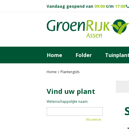
Ga
Vandaag geopend van
09:00
t/m
17:00
naar
content
Home
Folder
Tuinplan
Home
Plantengids
Vind uw plant
Wetenschappelijke naam:
Wis selectie