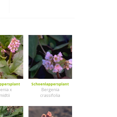
ppersplant
Schoenlappersplant
enia x
Bergenia
midtii
crassifolia