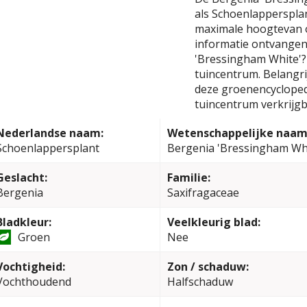
als Schoenlappersplan
maximale hoogtevan o
informatie ontvangen 
'Bressingham White'?
tuincentrum. Belangrij
deze groenencyclopedi
tuincentrum verkrijgb
Nederlandse naam:
Wetenschappelijke naam
Schoenlappersplant
Bergenia 'Bressingham Wh
Geslacht:
Familie:
Bergenia
Saxifragaceae
Bladkleur:
Veelkleurig blad:
Groen
Nee
Vochtigheid:
Zon / schaduw:
Vochthoudend
Halfschaduw