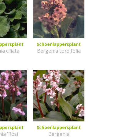
ppersplant
Schoenlappersplant
a ciliata
Bergenia cordifolia
ppersplant
Schoenlappersplant
ia 'Rosi
Bergenia