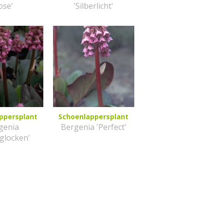
ose'
'Silberlicht'
ppersplant
Schoenlappersplant
genia
Bergenia 'Perfect'
glocken'