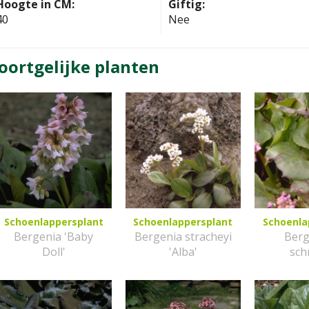
Hoogte in CM:
Giftig:
40
Nee
oortgelijke planten
Schoenlappersplant
Schoenlappersplant
Schoenla
Bergenia 'Baby
Bergenia stracheyi
Berg
Doll'
'Alba'
sch