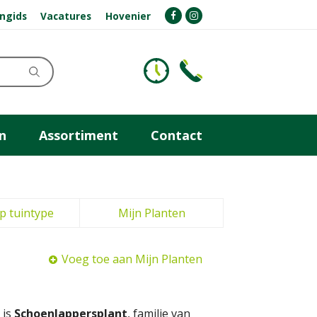
ngids
Vacatures
Hovenier
n
Assortiment
Contact
p tuintype
Mijn Planten
Voeg toe aan Mijn Planten
 is
Schoenlappersplant
, familie van