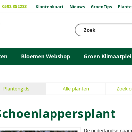
0592 352283
Klantenkaart
Nieuws
GroenTips
Plante
ten
Bloemen Webshop
Groen Klimaatplei
Plantengids
Alle planten
Zoek o
Schoenlappersplant
De nederlandse naam