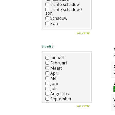
Lichte schaduw
Lichte schaduw /
zon
Schaduw
Zon
Wis selectie
Bloeitijd:
Januari
Februari
Maart
April
Mei
Juni
Juli
Augustus
September
Oktober
Wis selectie
November
December