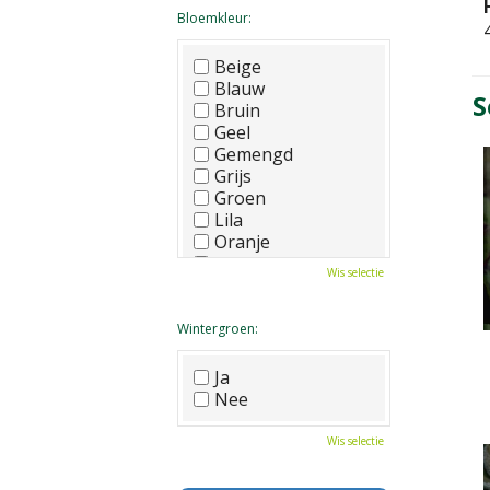
Bloemkleur:
Beige
Blauw
S
Bruin
Geel
Gemengd
Grijs
Groen
Lila
Oranje
Paars
Wis selectie
Rood
Roze
Wit
Wintergroen:
Zwart
Ja
Nee
Wis selectie