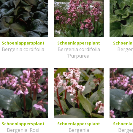
Schoenlappersplant
Schoenlappersplant
Schoenla
Bergenia cordifolia
Bergenia cordifolia
Bergeni
'Purpurea'
Schoenlappersplant
Schoenlappersplant
Schoenla
Bergenia 'Rosi
Bergenia
Bergen