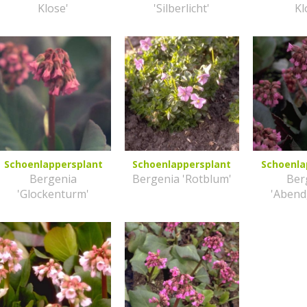
Klose'
'Silberlicht'
Kl
Schoenlappersplant
Schoenlappersplant
Schoenla
Bergenia
Bergenia 'Rotblum'
Ber
'Glockenturm'
'Abend