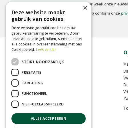
Ontvang ongeveer 1x per week onze nieuwsbr
×
activiteiten!
Deze website maakt
We slaan uw gegevens op conform onze
priv
gebruik van cookies.
Deze website gebruikt cookies om uw
gebruikerservaring te verbeteren. Door
onze website te gebruiken, stemt u in met
alle cookies in overeenstemming met ons
Cookiebeleid.
Lees verder
Contact
O
STRIKT NOODZAKELIJK
GroenRijk Assen
M
Hoofdvaartsweg 104
Di
PRESTATIE
9406 XD Assen
W
TARGETING
Do
0592-352283
Vr
FUNCTIONEEL
info@assen.groenrijk.nl
Za
NIET-GECLASSIFICEERD
To
ALLES ACCEPTEREN