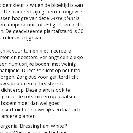
loemkleur is wit en de bloeitijd is van
mei. De bladeren zijn groen en ongeveer
assen hoogte van deze
vaste plant
is
en temperatuur tot -30 gr. C. en blijft
n. De geadviseerde plantafstand is 30
Is ruim verkrijgbaar.
schikt voor tuinen met meerdere
omen en heesters. Verlangt een plekje
 een humusrijke bodem met weinig
abijheid. Direct zonlicht op het blad
rgen. Zorg dus voor gefilterd licht
duw van bomen of heesters te
 dicht erop. Deze plant is ook te
ng naar de rotstuin en op plaatsen
e bodem moet dan wel goed
ekert niet of nauwelijks en laat zich
andere planten.
Bergenia 'Bressingham White'?
gham White' is ook wel bekend