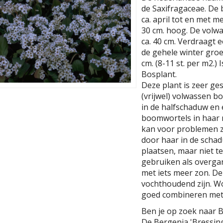
de Saxifragaceae. De b
ca. april tot en met 
30 cm. hoog. De volw
ca. 40 cm. Verdraagt e
de gehele winter groe
cm. (8-11 st. per m2.) 
Bosplant.
Deze plant is zeer ge
(vrijwel) volwassen b
in de halfschaduw en
boomwortels in haar n
kan voor problemen zo
door haar in de scha
plaatsen, maar niet te
gebruiken als overga
met iets meer zon. D
vochthoudend zijn. Wo
goed combineren met 
Ben je op zoek naar 
De Bergenia 'Bressin