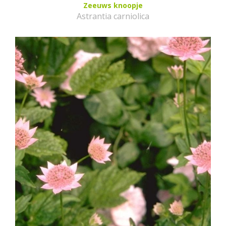
Zeeuws knoopje
Astrantia carniolica