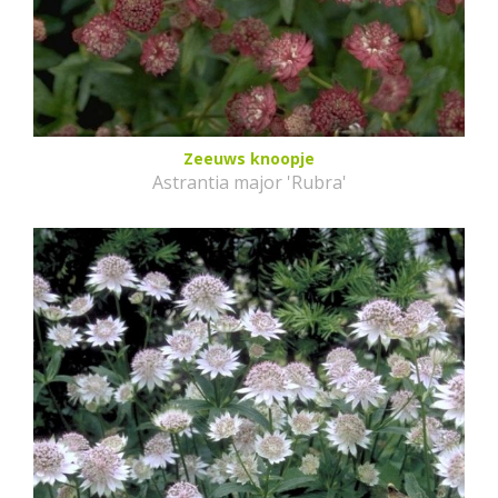
Zeeuws knoopje
Astrantia major 'Rubra'