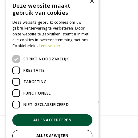
×
Maandag
09:00 - 18:00
Deze website maakt
Dinsdag
09:00 - 18:00
gebruik van cookies.
Woensdag
09:00 - 18:00
Deze website gebruikt cookies om uw
Donderdag
09:00 - 18:00
gebruikerservaring te verbeteren. Door
Vrijdag
09:00 - 18:00
onze website te gebruiken, stemt u in met
Zaterdag
09:00 - 17:00
alle cookies in overeenstemming met ons
Cookiebeleid.
Lees verder
Toon alle openingstijden
STRIKT NOODZAKELIJK
PRESTATIE
TARGETING
FUNCTIONEEL
Tuincentrum
Kamerplanten
Tuinplanten
NIET-GECLASSIFICEERD
ALLES ACCEPTEREN
© Groenrijk Assen
Green Solutions
ALLES AFWIJZEN