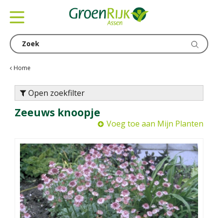
G
a
n
a
a
r
c
Home
o
n
Open zoekfilter
t
Zeeuws knoopje
e
n
Voeg toe aan Mijn Planten
t