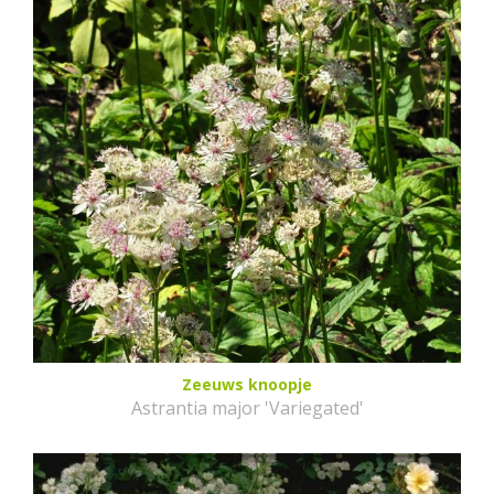
Zeeuws knoopje
Astrantia major 'Variegated'