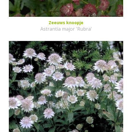
Zeeuws knoopje
Astrantia major 'Rubra'