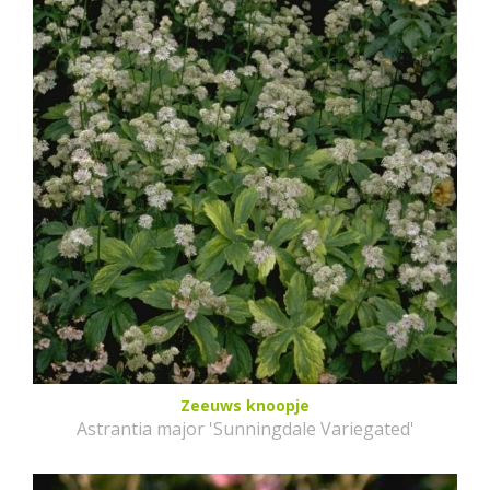
Zeeuws knoopje
Astrantia major 'Sunningdale Variegated'