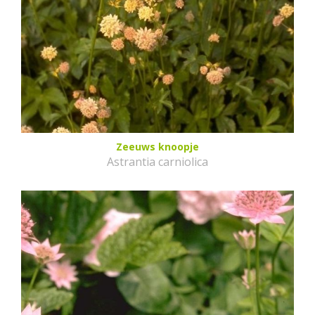
Zeeuws knoopje
Astrantia carniolica