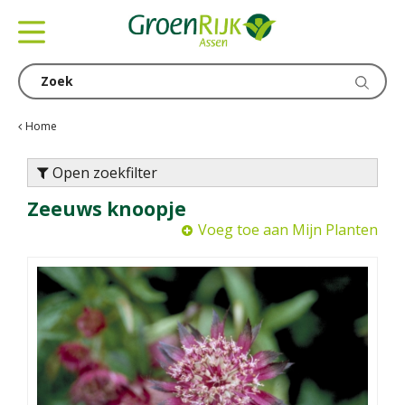
G
a
n
a
a
r
c
Home
o
n
Open zoekfilter
t
Zeeuws knoopje
e
n
Voeg toe aan Mijn Planten
t