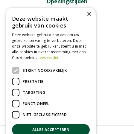
Openingstijden
×
Maandag
09:00 - 18:00
Deze website maakt
Dinsdag
09:00 - 18:00
gebruik van cookies.
Woensdag
09:00 - 18:00
Deze website gebruikt cookies om uw
Donderdag
09:00 - 18:00
gebruikerservaring te verbeteren. Door
Vrijdag
09:00 - 18:00
onze website te gebruiken, stemt u in met
Zaterdag
09:00 - 17:00
alle cookies in overeenstemming met ons
Cookiebeleid.
Lees verder
Toon alle openingstijden
STRIKT NOODZAKELIJK
PRESTATIE
TARGETING
FUNCTIONEEL
Tuincentrum
Kamerplanten
Tuinplanten
NIET-GECLASSIFICEERD
ALLES ACCEPTEREN