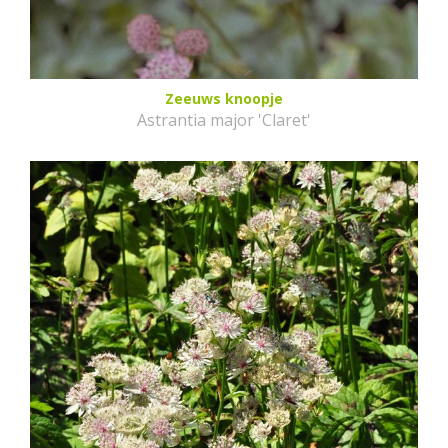
Zeeuws knoopje
Astrantia major 'Claret'