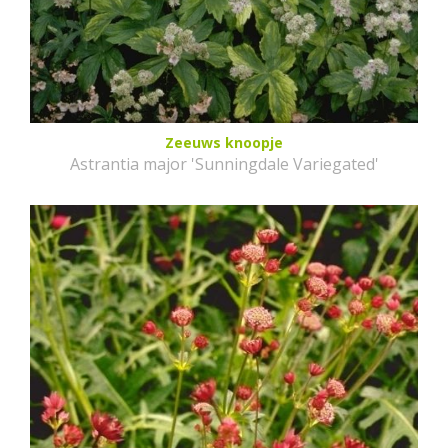
Zeeuws knoopje
Astrantia major 'Sunningdale Variegated'