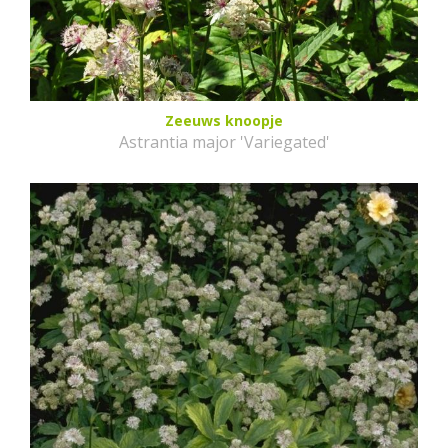
Zeeuws knoopje
Astrantia major 'Variegated'