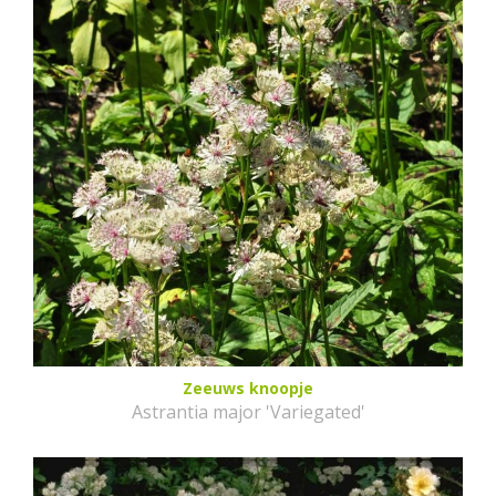
Zeeuws knoopje
Astrantia major 'Variegated'