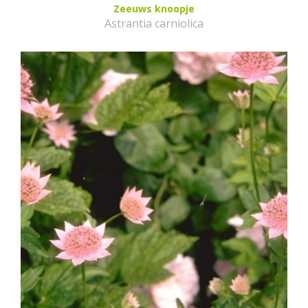
Zeeuws knoopje
Astrantia carniolica