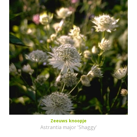
Zeeuws knoopje
Astrantia major 'Shaggy'