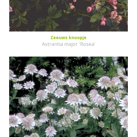
Zeeuws knoopje
Astrantia major 'Rosea'