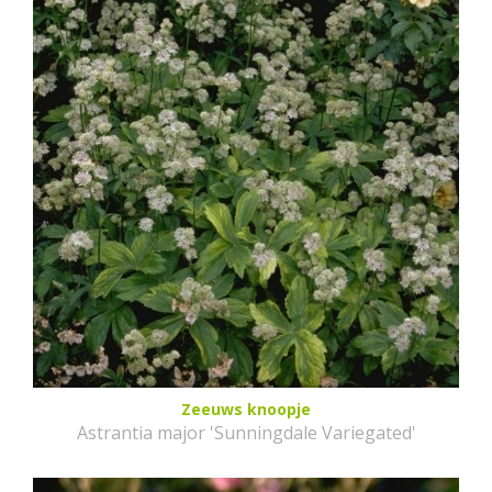
Zeeuws knoopje
Astrantia major 'Sunningdale Variegated'