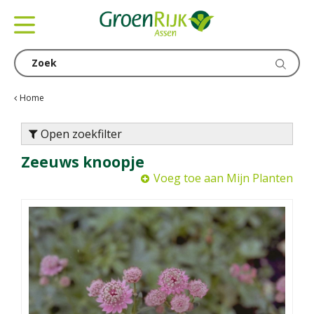
G
a
n
a
a
r
c
Home
o
n
Open zoekfilter
t
Zeeuws knoopje
e
n
Voeg toe aan Mijn Planten
t