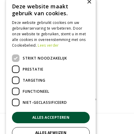
×
Maandag
09:00 - 18:00
Deze website maakt
Dinsdag
09:00 - 18:00
gebruik van cookies.
Woensdag
09:00 - 18:00
Donderdag
09:00 - 18:00
Deze website gebruikt cookies om uw
gebruikerservaring te verbeteren. Door
Vrijdag
09:00 - 18:00
onze website te gebruiken, stemt u in met
Zaterdag
09:00 - 17:00
alle cookies in overeenstemming met ons
Cookiebeleid.
Lees verder
Toon alle openingstijden
STRIKT NOODZAKELIJK
PRESTATIE
TARGETING
FUNCTIONEEL
Tuincentrum
Kamerplanten
Tuinplanten
NIET-GECLASSIFICEERD
ALLES ACCEPTEREN
© Groenrijk Assen
Green Solutions
ALLES AFWIJZEN