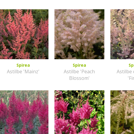
Spirea
Spirea
Sp
Astilbe 'Mainz'
Astilbe 'Peach
Astilbe
Blossom'
'Fi