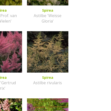
irea
Spirea
'Prof. van
Astilbe 'Weisse
Wielen'
Gloria'
irea
Spirea
 'Gertrud
Astilbe rivularis
rix'