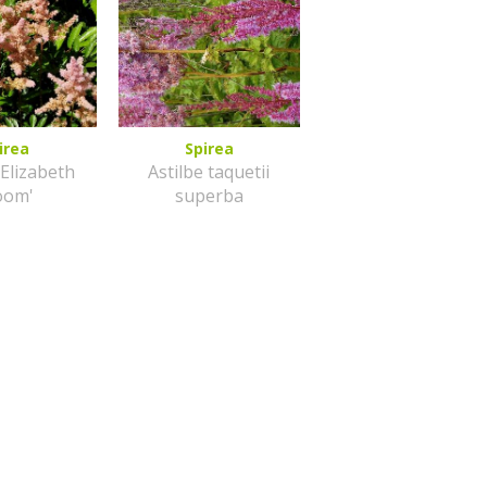
irea
Spirea
'Elizabeth
Astilbe taquetii
oom'
superba