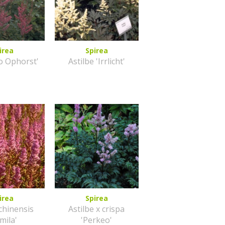
irea
Spirea
Jo Ophorst'
Astilbe 'Irrlicht'
irea
Spirea
 chinensis
Astilbe x crispa
mila'
'Perkeo'