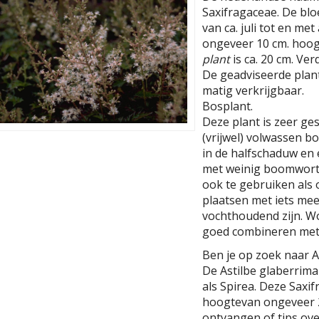
Saxifragaceae. De bloe
van ca. juli tot en me
ongeveer 10 cm. hoog
plant
is ca. 20 cm. Ver
De geadviseerde planta
matig verkrijgbaar.
Bosplant.
Deze plant is zeer ge
(vrijwel) volwassen b
in de halfschaduw en
met weinig boomwortel
ook te gebruiken als 
plaatsen met iets me
vochthoudend zijn. Wo
goed combineren met 
Ben je op zoek naar As
De Astilbe glaberrima 
als Spirea. Deze Saxi
hoogtevan ongeveer 2
ontvangen of tips ove