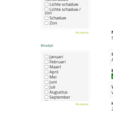
Lichte schaduw
Lichte schaduw /
zon
Schaduw
Zon
Wis selectie
Bloeitijd:
Januari
Februari
Maart
April
Mei
Juni
Juli
Augustus
September
Oktober
Wis selectie
November
December