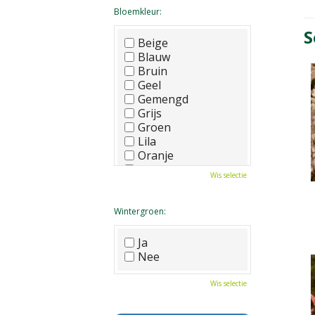
Bloemkleur:
S
Beige
Blauw
Bruin
Geel
Gemengd
Grijs
Groen
Lila
Oranje
Paars
Wis selectie
Rood
Roze
Wit
Wintergroen:
Zwart
Ja
Nee
Wis selectie