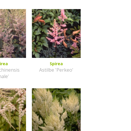
irea
Spirea
 chinensis
Astilbe 'Perkeo'
nale'