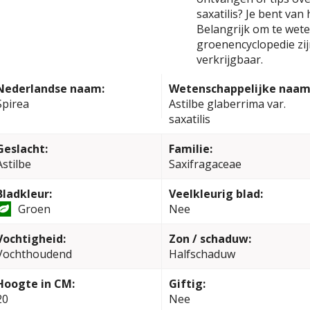
saxatilis? Je bent va
Belangrijk om te weten
groenencyclopedie zi
verkrijgbaar.
Nederlandse naam:
Wetenschappelijke naam
Spirea
Astilbe glaberrima var.
saxatilis
Geslacht:
Familie:
Astilbe
Saxifragaceae
Bladkleur:
Veelkleurig blad:
Groen
Nee
Vochtigheid:
Zon / schaduw:
Vochthoudend
Halfschaduw
Hoogte in CM:
Giftig:
20
Nee