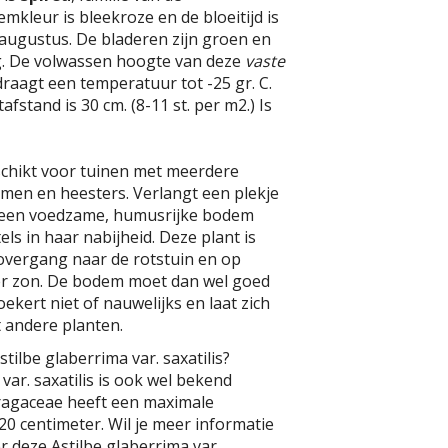
mkleur is bleekroze en de bloeitijd is
t augustus. De bladeren zijn groen en
. De volwassen hoogte van deze
vaste
draagt een temperatuur tot -25 gr. C.
fstand is 30 cm. (8-11 st. per m2.) Is
schikt voor tuinen met meerdere
omen en heesters. Verlangt een plekje
 een voedzame, humusrijke bodem
s in haar nabijheid. Deze plant is
overgang naar de rotstuin en op
er zon. De bodem moet dan wel goed
ekert niet of nauwelijks en laat zich
andere planten.
tilbe glaberrima var. saxatilis?
var. saxatilis is ook wel bekend
fragaceae heeft een maximale
0 centimeter. Wil je meer informatie
r deze Astilbe glaberrima var.