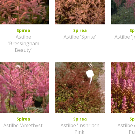
Spirea
Spirea
Sp
Astilbe
Astilbe 'Sprite'
Astilbe '
'Bressingham
Beauty'
Spirea
Spirea
Sp
Astilbe 'Amethyst'
Astilbe 'Inshriach
Astilbe
Pink'
'Pu