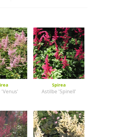
irea
Spirea
e 'Venus'
Astilbe 'Spinell'