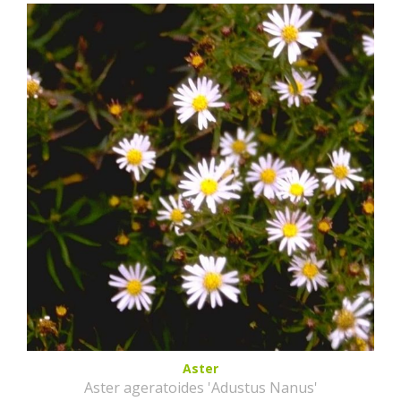
Aster
Aster ageratoides 'Adustus Nanus'