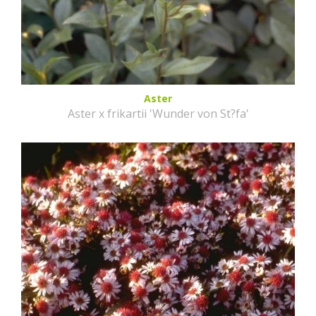
Aster
Aster x frikartii 'Wunder von St?fa'