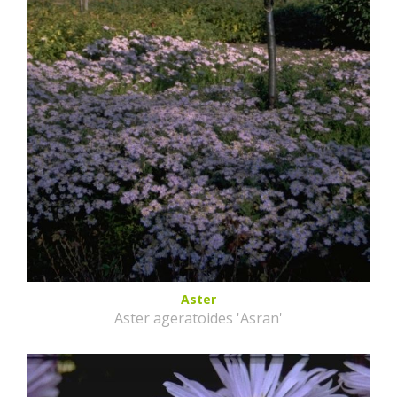
Aster
Aster ageratoides 'Asran'