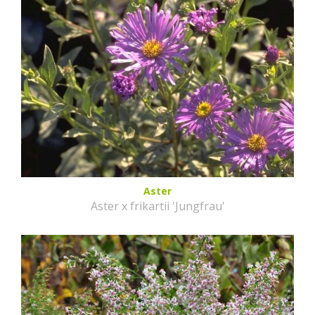
Aster
Aster x frikartii 'Jungfrau'