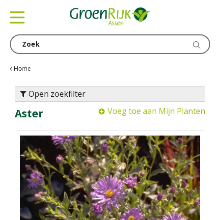
G
a
n
a
a
r
c
Home
o
n
Open zoekfilter
t
Voeg toe aan Mijn Planten
Aster
e
n
t