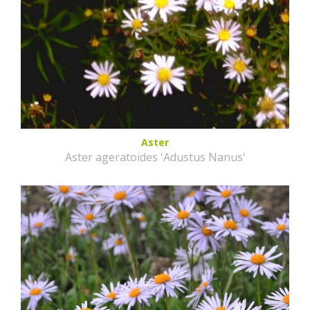
Aster
Aster ageratoides 'Adustus Nanus'