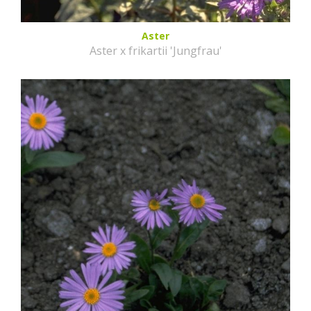
Aster
Aster x frikartii 'Jungfrau'