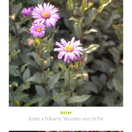
Aster
Aster x frikartii 'Wunder von St?fa'