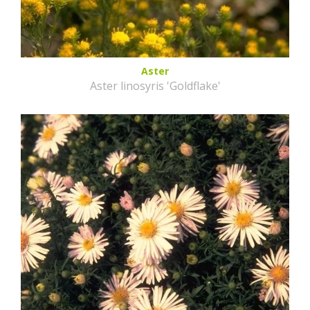
Aster
Aster linosyris 'Goldflake'