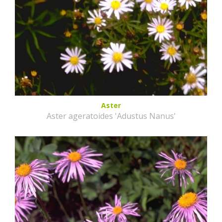
Aster
Aster ageratoides 'Adustus Nanus'