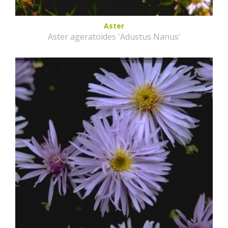
Aster
Aster ageratoides 'Adustus Nanus'