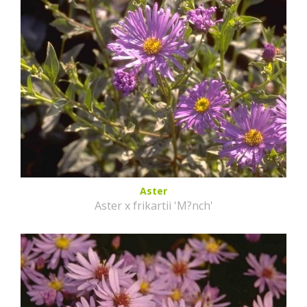
Aster
Aster x frikartii 'M?nch'