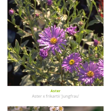
Aster
Aster x frikartii 'Jungfrau'