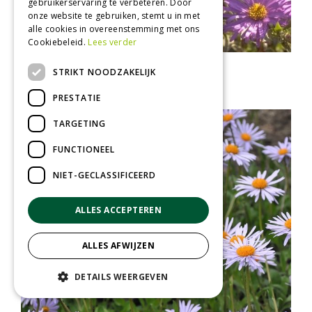
gebruikerservaring te verbeteren. Door
onze website te gebruiken, stemt u in met
alle cookies in overeenstemming met ons
Cookiebeleid.
Lees verder
Aster
STRIKT NOODZAKELIJK
Aster x frikartii 'M?nch'
PRESTATIE
TARGETING
FUNCTIONEEL
NIET-GECLASSIFICEERD
ALLES ACCEPTEREN
ALLES AFWIJZEN
DETAILS WEERGEVEN