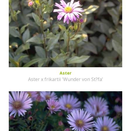
Aster
Aster x frikartii 'Wunder von St?fa'