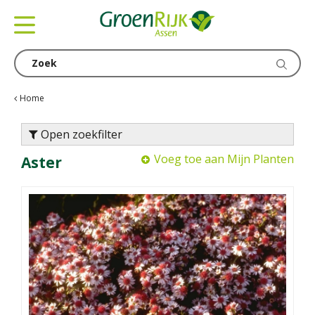
G
a
n
a
a
r
c
Home
o
n
Open zoekfilter
t
Voeg toe aan Mijn Planten
Aster
e
n
t