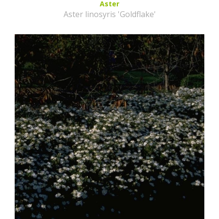
Aster
Aster linosyris 'Goldflake'