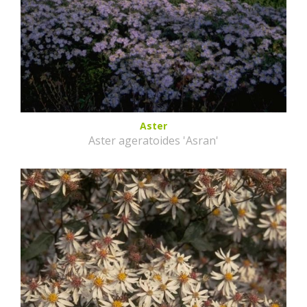
Aster
Aster ageratoides 'Asran'