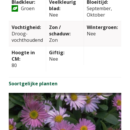
Bladkleur:
Veelkleurig
Bloeitijd:
Groen
blad:
September,
Nee
Oktober
Vochtigheid:
Zon /
Wintergroen:
Droog-
schaduw:
Nee
vochthoudend
Zon
Hoogte in
Giftig:
CM:
Nee
80
Soortgelijke planten