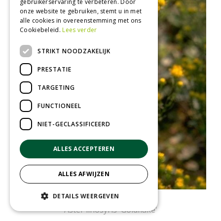
gebruikerservaring te verbeteren. Door
onze website te gebruiken, stemt u in met
alle cookies in overeenstemming met ons
Cookiebeleid.
Lees verder
STRIKT NOODZAKELIJK
PRESTATIE
TARGETING
FUNCTIONEEL
NIET-GECLASSIFICEERD
ALLES ACCEPTEREN
ALLES AFWIJZEN
DETAILS WEERGEVEN
Aster
Aster linosyris 'Goldflake'