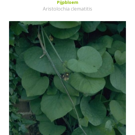
Pijpbloem
Aristolochia clematitis