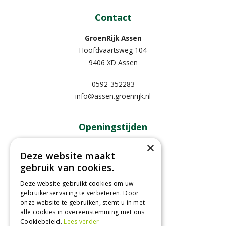
Contact
GroenRijk Assen
Hoofdvaartsweg 104
9406 XD Assen
0592-352283
info@assen.groenrijk.nl
Openingstijden
×
Maandag
09:00 - 18:00
Deze website maakt
Dinsdag
09:00 - 18:00
gebruik van cookies.
Woensdag
09:00 - 18:00
Deze website gebruikt cookies om uw
Donderdag
09:00 - 18:00
gebruikerservaring te verbeteren. Door
Vrijdag
09:00 - 18:00
onze website te gebruiken, stemt u in met
Zaterdag
09:00 - 17:00
alle cookies in overeenstemming met ons
Cookiebeleid.
Lees verder
Toon alle openingstijden