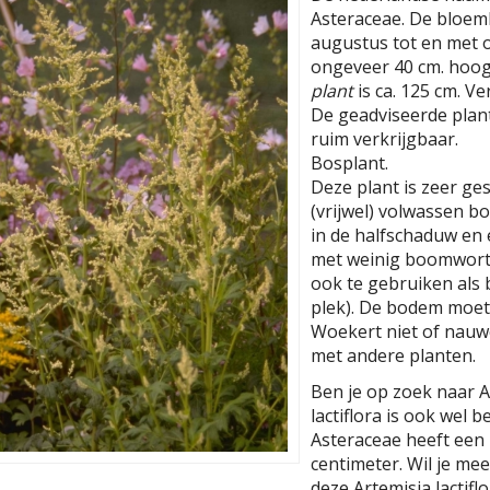
Asteraceae. De bloemkl
augustus tot en met o
ongeveer 40 cm. hoog
plant
is ca. 125 cm. V
De geadviseerde planta
ruim verkrijgbaar.
Bosplant.
Deze plant is zeer ge
(vrijwel) volwassen b
in de halfschaduw en
met weinig boomwortel
ook te gebruiken als 
plek). De bodem moet
Woekert niet of nauwe
met andere planten.
Ben je op zoek naar Ar
lactiflora is ook wel 
Asteraceae heeft ee
centimeter. Wil je me
deze Artemisia lactifl