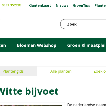
0592 352283
Klantenkaart
Nieuws
GroenTips
Plante
ten
Bloemen Webshop
Groen Klimaatplei
Plantengids
Alle planten
Zoek o
Witte bijvoet
De nederlandse naam