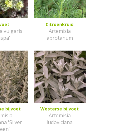
jvoet
Citroenkruid
a vulgaris
Artemisia
ispa'
abrotanum
e bijvoet
Westerse bijvoet
emisia
Artemisia
ana 'Silver
ludoviciana
een'