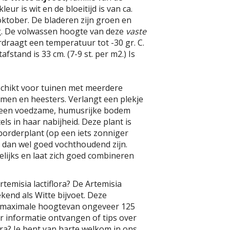
eur is wit en de bloeitijd is van ca.
ktober. De bladeren zijn groen en
. De volwassen hoogte van deze
vaste
erdraagt een temperatuur tot -30 gr. C.
fstand is 33 cm. (7-9 st. per m2.) Is
schikt voor tuinen met meerdere
omen en heesters. Verlangt een plekje
 een voedzame, humusrijke bodem
s in haar nabijheid. Deze plant is
borderplant (op een iets zonniger
 dan wel goed vochthoudend zijn.
lijks en laat zich goed combineren
temisia lactiflora? De Artemisia
bekend als Witte bijvoet. Deze
n maximale hoogtevan ongeveer 125
er informatie ontvangen of tips over
ora? Je bent van harte welkom in ons