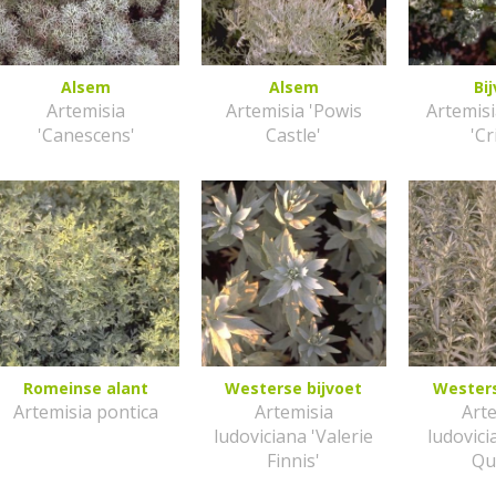
Alsem
Alsem
Bi
Artemisia
Artemisia 'Powis
Artemisi
'Canescens'
Castle'
'Cr
Romeinse alant
Westerse bijvoet
Westers
Artemisia pontica
Artemisia
Art
ludoviciana 'Valerie
ludovici
Finnis'
Qu