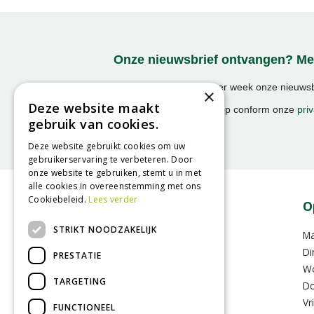
Onze nieuwsbrief ontvangen? Mel
Ontvang ongeveer 1x per week onze nieuwsbr
×
activiteiten!
Deze website maakt
We slaan uw gegevens op conform onze
priv
gebruik van cookies.
Deze website gebruikt cookies om uw
gebruikerservaring te verbeteren. Door
onze website te gebruiken, stemt u in met
alle cookies in overeenstemming met ons
Cookiebeleid.
Lees verder
Contact
O
STRIKT NOODZAKELIJK
GroenRijk Assen
M
Hoofdvaartsweg 104
Di
PRESTATIE
9406 XD Assen
W
TARGETING
Do
0592-352283
Vr
FUNCTIONEEL