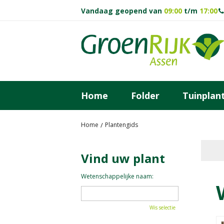
Ga
Vandaag geopend van
09:00
t/m
17:00
naar
content
Home
Folder
Tuinplan
Home
Plantengids
Vind uw plant
Wetenschappelijke naam:
Wis selectie