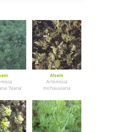
lsem
Alsem
emisia
Artemisia
ana 'Nana'
michauxiana