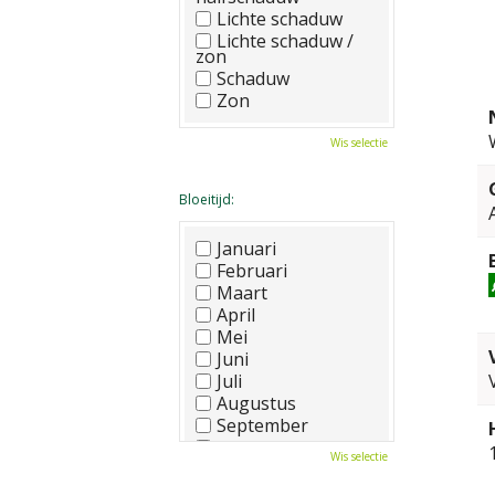
Lichte schaduw
Lichte schaduw /
zon
Schaduw
Zon
Wis selectie
Bloeitijd:
Januari
Februari
Maart
April
Mei
Juni
Juli
Augustus
September
Oktober
Wis selectie
November
December