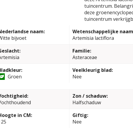
tuincentrum. Belangrij
deze groenencyclopedi
tuincentrum verkrijgb
Nederlandse naam:
Wetenschappelijke naam
Witte bijvoet
Artemisia lactiflora
Geslacht:
Familie:
Artemisia
Asteraceae
Bladkleur:
Veelkleurig blad:
Groen
Nee
Vochtigheid:
Zon / schaduw:
Vochthoudend
Halfschaduw
Hoogte in CM:
Giftig:
125
Nee