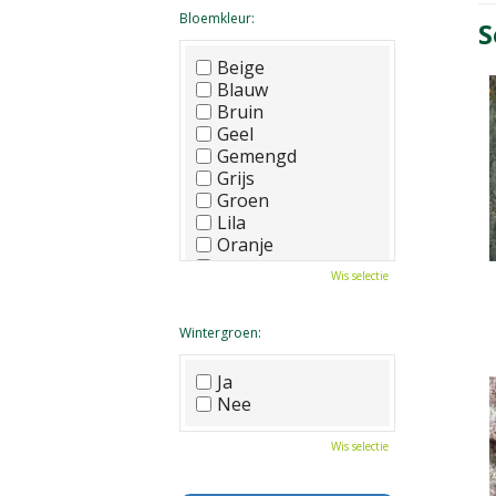
Bloemkleur:
S
Beige
Blauw
Bruin
Geel
Gemengd
Grijs
Groen
Lila
Oranje
Paars
Wis selectie
Rood
Roze
Wit
Wintergroen:
Zwart
Ja
Nee
Wis selectie