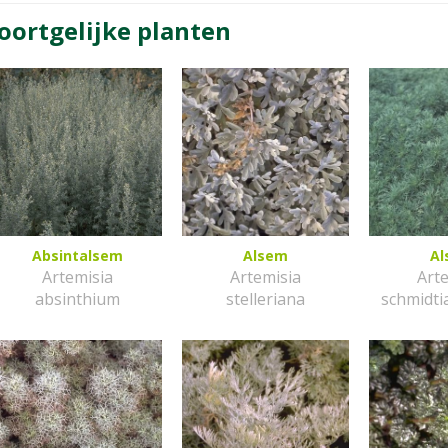
oortgelijke planten
Absintalsem
Alsem
A
Artemisia
Artemisia
Art
absinthium
stelleriana
schmidti