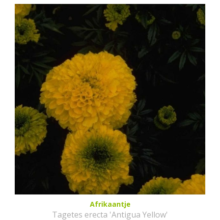
Afrikaantje
Tagetes erecta 'Antigua Yellow'