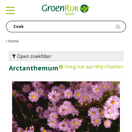
G
a
n
a
a
r
c
Home
o
n
Open zoekfilter
t
Voeg toe aan Mijn Planten
Arctanthemum
e
n
t