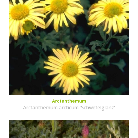
Arctanthemum
Arctanthemum arcticum 'Schwefelglanz'