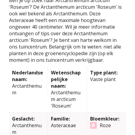
Ben je op zoek naar Arctanthemum arcticum
'Roseum'? De Arctanthemum arcticum 'Roseum' is
ook wel bekend als Arctanthemum. Deze
Asteraceae heeft een maximale hoogtevan
ongeveer 40 centimeter. Wil je meer informatie
ontvangen of tips over deze Arctanthemum
arcticum 'Roseum'? Je bent van harte welkom in
ons tuincentrum. Belangrijk om te weten: niet alle
planten in deze groenencyclopedie zijn (op elk
moment) in ons tuincentrum verkrijgbaar.
Nederlandse
Wetenschap
Type plant:
naam:
pelijke
Vaste plant
Arctanthemu
naam:
m
Arctanthemu
m arcticum
'Roseum'
Geslacht:
Familie:
Bloemkleur:
Arctanthemu
Asteraceae
Roze
m