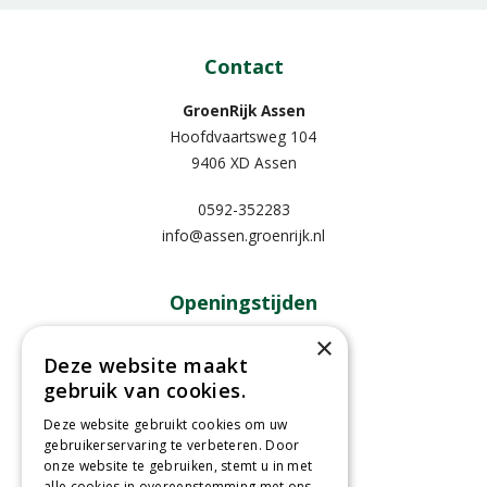
Contact
GroenRijk Assen
Hoofdvaartsweg 104
9406 XD Assen
0592-352283
info@assen.groenrijk.nl
Openingstijden
×
Maandag
09:00 - 18:00
Deze website maakt
Dinsdag
09:00 - 18:00
gebruik van cookies.
Woensdag
09:00 - 18:00
Donderdag
09:00 - 18:00
Deze website gebruikt cookies om uw
gebruikerservaring te verbeteren. Door
Vrijdag
09:00 - 18:00
onze website te gebruiken, stemt u in met
Zaterdag
09:00 - 17:00
alle cookies in overeenstemming met ons