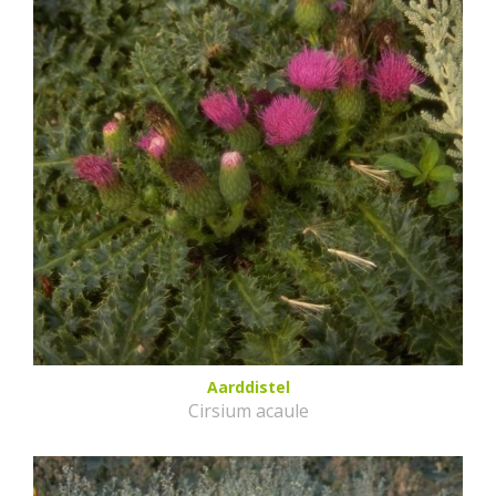
Aarddistel
Cirsium acaule