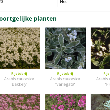
20
Nee
oortgelijke planten
Rijstebrij
Rijstebrij
Rijs
Arabis caucasica
Arabis caucasica
Arabis 
'Bakkely'
'Variegata'
'P