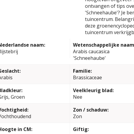
ontvangen of tips ove
'Schneehaube'? Je be
tuincentrum. Belangrij
deze groenencyclopedi
tuincentrum verkrijgb
Nederlandse naam:
Wetenschappelijke naam
Rijstebrij
Arabis caucasica
'Schneehaube'
Geslacht:
Familie:
Arabis
Brassicaceae
Bladkleur:
Veelkleurig blad:
Grijs, Groen
Nee
Vochtigheid:
Zon / schaduw:
Vochthoudend
Zon
Hoogte in CM:
Giftig: