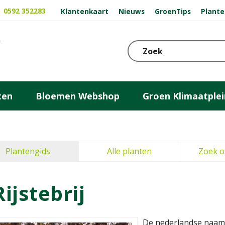
0592 352283
Klantenkaart
Nieuws
GroenTips
Plante
ten
Bloemen Webshop
Groen Klimaatplei
Plantengids
Alle planten
Zoek o
Rijstebrij
De nederlandse naam