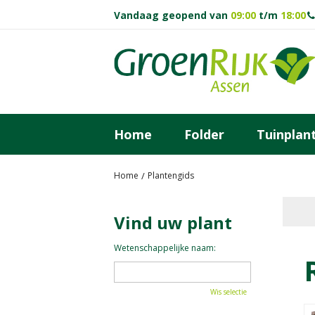
Ga
Vandaag geopend van
09:00
t/m
18:00
naar
content
Home
Folder
Tuinplan
Home
Plantengids
Vind uw plant
Wetenschappelijke naam:
Wis selectie