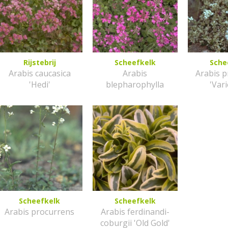
Rijstebrij
Scheefkelk
Sche
Arabis caucasica
Arabis
Arabis 
'Hedi'
blepharophylla
'Var
Scheefkelk
Scheefkelk
Arabis procurrens
Arabis ferdinandi-
coburgii 'Old Gold'