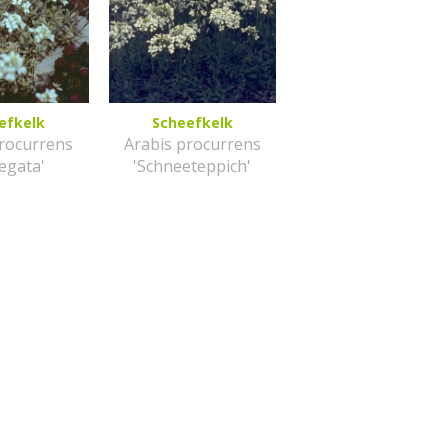
efkelk
Scheefkelk
procurrens
Arabis procurrens
iegata'
'Schneeteppich'