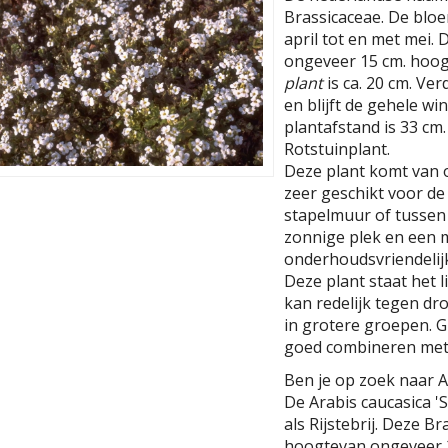
Brassicaceae. De bloem
april tot en met mei. 
ongeveer 15 cm. hoog
plant
is ca. 20 cm. Ver
en blijft de gehele w
plantafstand is 33 cm. 
Rotstuinplant.
Deze plant komt van 
zeer geschikt voor de 
stapelmuur of tussen 
zonnige plek en een m
onderhoudsvriendelijke
Deze plant staat het l
kan redelijk tegen dr
in grotere groepen. 
goed combineren met 
Ben je op zoek naar A
De Arabis caucasica 
als Rijstebrij. Deze 
hoogtevan ongeveer 2