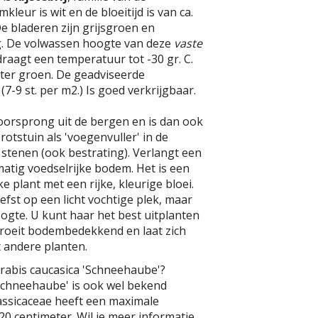
kleur is wit en de bloeitijd is van ca.
De bladeren zijn grijsgroen en
. De volwassen hoogte van deze
vaste
draagt een temperatuur tot -30 gr. C.
inter groen. De geadviseerde
(7-9 st. per m2.) Is goed verkrijgbaar.
oorsprong uit de bergen en is dan ook
rotstuin als 'voegenvuller' in de
stenen (ook bestrating). Verlangt een
atig voedselrijke bodem. Het is een
 plant met een rijke, kleurige bloei.
iefst op een licht vochtige plek, maar
oogte. U kunt haar het best uitplanten
Groeit bodembedekkend en laat zich
andere planten.
rabis caucasica 'Schneehaube'?
'Schneehaube' is ook wel bekend
Brassicaceae heeft een maximale
0 centimeter. Wil je meer informatie