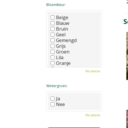
Bloemkleur:
Beige
S
Blauw
Bruin
Geel
Gemengd
Grijs
Groen
Lila
Oranje
Paars
Wis selectie
Rood
Roze
Wit
Wintergroen:
Zwart
Ja
Nee
Wis selectie