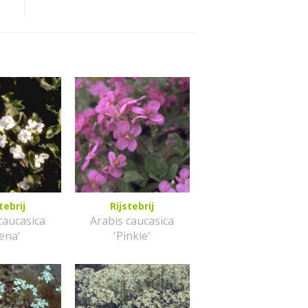
tebrij
Rijstebrij
caucasica
Arabis caucasica
lena'
'Pinkie'