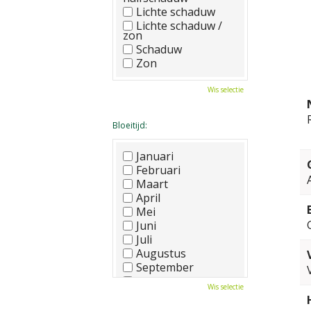
Lichte schaduw
Lichte schaduw /
zon
Schaduw
Zon
Wis selectie
Bloeitijd:
Januari
Februari
Maart
April
Mei
Juni
Juli
Augustus
September
Oktober
Wis selectie
November
December