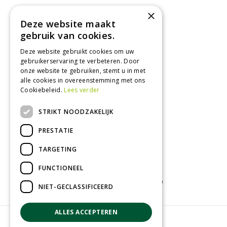
×
Maandag
09:00 - 18:00
Deze website maakt
Dinsdag
09:00 - 18:00
gebruik van cookies.
Woensdag
09:00 - 18:00
Deze website gebruikt cookies om uw
Donderdag
09:00 - 18:00
gebruikerservaring te verbeteren. Door
Vrijdag
09:00 - 18:00
onze website te gebruiken, stemt u in met
Zaterdag
09:00 - 17:00
alle cookies in overeenstemming met ons
Cookiebeleid.
Lees verder
Toon alle openingstijden
STRIKT NOODZAKELIJK
PRESTATIE
TARGETING
FUNCTIONEEL
Tuincentrum
Kamerplanten
Tuinplanten
NIET-GECLASSIFICEERD
ALLES ACCEPTEREN
© Groenrijk Assen