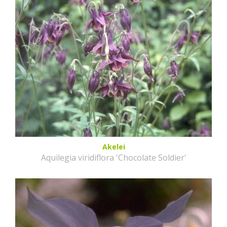
Akelei
Aquilegia viridiflora 'Chocolate Soldier'