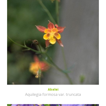
Akelei
Aquilegia formosa var. truncata