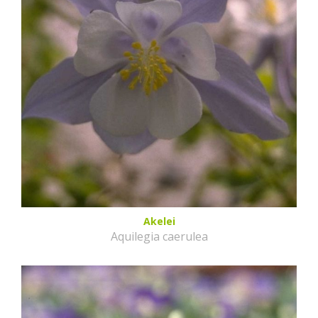
Akelei
Aquilegia caerulea