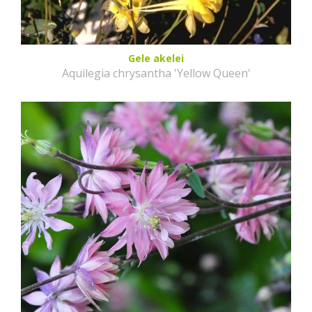
Gele akelei
Aquilegia chrysantha 'Yellow Queen'