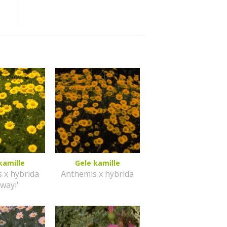
kamille
Gele kamille
 x hybrida
Anthemis x hybrida
lwayi'