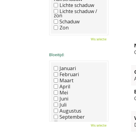
Lichte schaduw
Lichte schaduw /
zon
Schaduw
Zon
Wis selectie
Bloeitijd:
Januari
Februari
Maart
April
Mei
Juni
Juli
Augustus
September
Oktober
Wis selectie
November
December