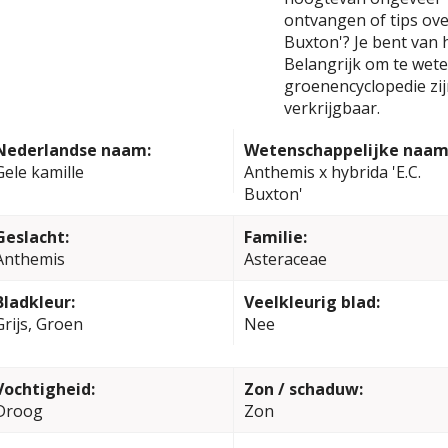
ontvangen of tips ove
Buxton'? Je bent van 
Belangrijk om te weten
groenencyclopedie zi
verkrijgbaar.
Nederlandse naam:
Wetenschappelijke naam
Gele kamille
Anthemis x hybrida 'E.C.
Buxton'
Geslacht:
Familie:
Anthemis
Asteraceae
Bladkleur:
Veelkleurig blad:
Grijs, Groen
Nee
Vochtigheid:
Zon / schaduw:
Droog
Zon