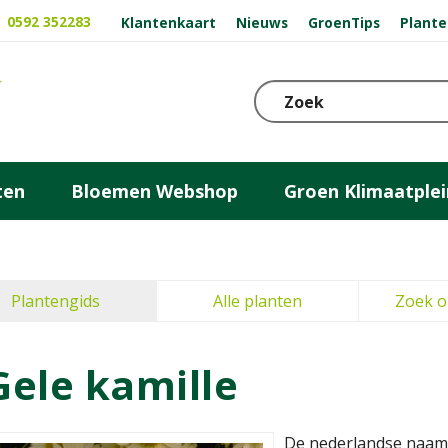
0592 352283
Klantenkaart
Nieuws
GroenTips
Plante
ten
Bloemen Webshop
Groen Klimaatplei
Plantengids
Alle planten
Zoek o
Gele kamille
De nederlandse naam