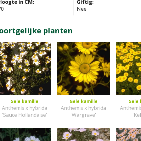
Hoogte in CM:
Giftig:
70
Nee
oortgelijke planten
Gele kamille
Gele kamille
Gele 
Anthemis x hybrida
Anthemis x hybrida
Anthemis
'Sauce Hollandaise'
'Wargrave'
'Ke