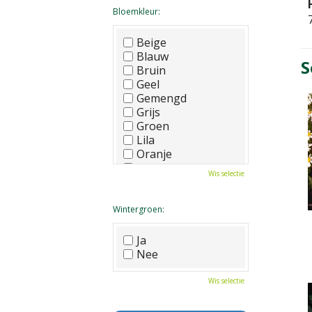
Bloemkleur:
Beige
Blauw
S
Bruin
Geel
Gemengd
Grijs
Groen
Lila
Oranje
Paars
Wis selectie
Rood
Roze
Wit
Wintergroen:
Zwart
Ja
Nee
Wis selectie