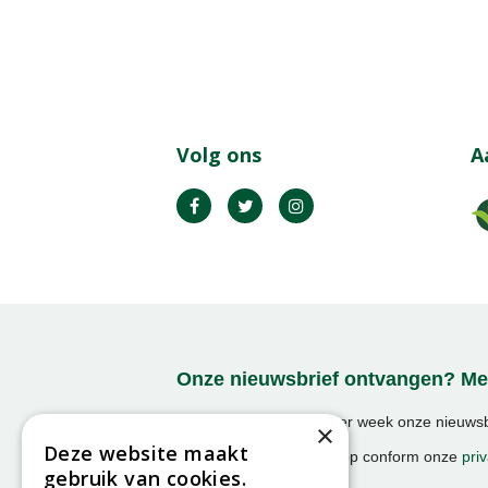
Volg ons
A
Onze nieuwsbrief ontvangen? Mel
Ontvang ongeveer 1x per week onze nieuwsbr
×
activiteiten!
Deze website maakt
We slaan uw gegevens op conform onze
priv
gebruik van cookies.