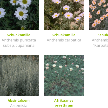
Schubkamille
Schubkamille
Schub
Anthemis punctata
Anthemis carpatica
Anthemis
subsp. cupaniana
'Karpat
Absintalsem
Afrikaanse
Artemisia
pyrethrum