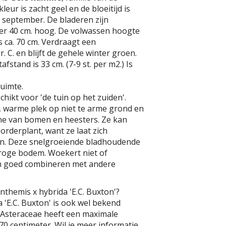
eur is zacht geel en de bloeitijd is
t september. De bladeren zijn
er 40 cm. hoog. De volwassen hoogte
s ca. 70 cm. Verdraagt een
. C. en blijft de gehele winter groen.
fstand is 33 cm. (7-9 st. per m2.) Is
uimte.
chikt voor 'de tuin op het zuiden'.
, warme plek op niet te arme grond en
e van bomen en heesters. Ze kan
orderplant, want ze laat zich
n. Deze snelgroeiende bladhoudende
droge bodem. Woekert niet of
ich goed combineren met andere
nthemis x hybrida 'E.C. Buxton'?
 'E.C. Buxton' is ook wel bekend
e Asteraceae heeft een maximale
0 centimeter. Wil je meer informatie