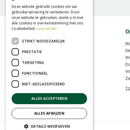
Deze website gebruikt cookies om uw
gebruikerservaring te verbeteren. Door
onze website te gebruiken, stemt u in met
alle cookies in overeenstemming met ons
Cookiebeleid.
Lees verder
Contact
O
STRIKT NOODZAKELIJK
GroenRijk Assen
M
Hoofdvaartsweg 104
Di
PRESTATIE
9406 XD Assen
W
TARGETING
Do
0592-352283
Vr
FUNCTIONEEL
info@assen.groenrijk.nl
Za
NIET-GECLASSIFICEERD
To
ALLES ACCEPTEREN
ALLES AFWIJZEN
DETAILS WEERGEVEN