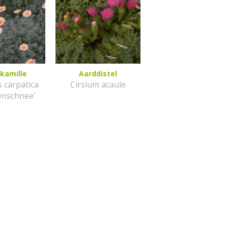
kamille
Aarddistel
 carpatica
Cirsium acaule
enschnee'