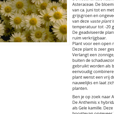
Asteraceae. De bloemkl
van ca. juni tot en me
grijsgroen en ongeve
van deze
vaste plant
i
temperatuur tot -20 gr
De geadviseerde planta
ruim verkrijgbaar.
Plant voor een open r
Deze plant is zeer ges
Verlangt een zonnige
buiten de schaduwzon
gebruikt worden als b
eenvoudig combinere
plant wenst een vrij 
nauwelijks en laat z
planten.
Ben je op zoek naar A
De Anthemis x hybrida
als Gele kamille. Dez
hoogtevan ongeveer 7