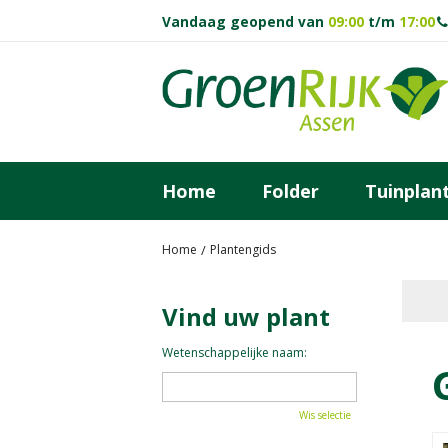
Ga
Vandaag geopend van
09:00
t/m
17:00
naar
content
Home
Folder
Tuinplan
Home
Plantengids
Vind uw plant
Wetenschappelijke naam:
Wis selectie