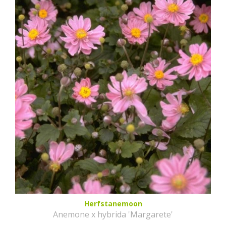
Herfstanemoon
Anemone x hybrida 'Margarete'