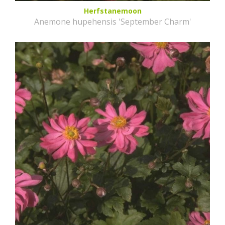
Herfstanemoon
Anemone hupehensis 'September Charm'