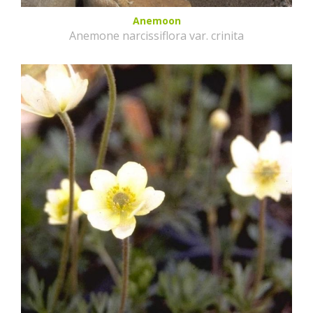
Anemoon
Anemone narcissiflora var. crinita