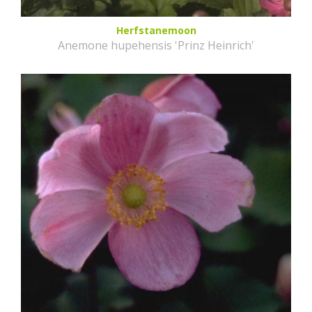
Herfstanemoon
Anemone hupehensis 'Prinz Heinrich'