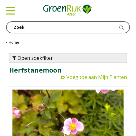
G
a
n
a
a
r
c
Home
o
n
Open zoekfilter
t
Herfstanemoon
e
n
Voeg toe aan Mijn Planten
t