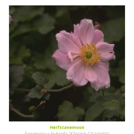
Herfstanemoon
Anemone x hybrida 'K?nigin Charlotte'