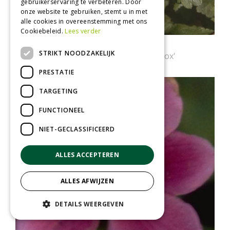
gebruikerservaring te verbeteren. Door
onze website te gebruiken, stemt u in met
alle cookies in overeenstemming met ons
Cookiebeleid.
Lees verder
Herfstanemoon
STRIKT NOODZAKELIJK
Anemone hupehensis 'Praecox'
PRESTATIE
TARGETING
FUNCTIONEEL
NIET-GECLASSIFICEERD
ALLES ACCEPTEREN
ALLES AFWIJZEN
DETAILS WEERGEVEN