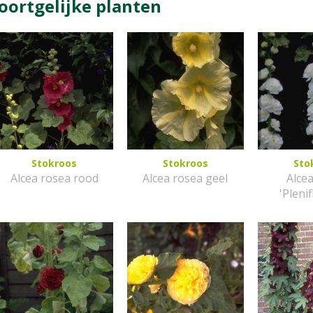
oortgelijke planten
Stokroos
Stokroos
Sto
Alcea rosea rood
Alcea rosea geel
Alce
'Plenif