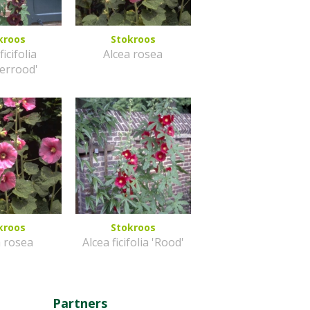
kroos
Stokroos
ficifolia
Alcea rosea
errood'
kroos
Stokroos
a rosea
Alcea ficifolia 'Rood'
Partners