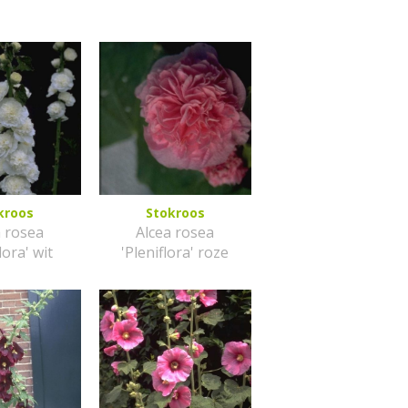
kroos
Stokroos
a rosea
Alcea rosea
lora' wit
'Pleniflora' roze