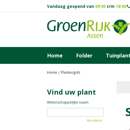
Ga
Vandaag geopend van
09:00
t/m
18:00
naar
content
Home
Folder
Tuinplan
Home
Plantengids
Vind uw plant
Wetenschappelijke naam:
Wis selectie