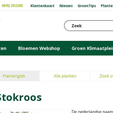
0592 352283
Klantenkaart
Nieuws
GroenTips
Plante
ten
Bloemen Webshop
Groen Klimaatplei
Plantengids
Alle planten
Zoek o
Stokroos
De nederlandse naam