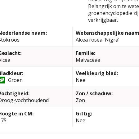
Belangrijk om te weten
groenencyclopedie zi
verkrijgbaar.
Nederlandse naam:
Wetenschappelijke naam
Stokroos
Alcea rosea 'Nigra'
Geslacht:
Familie:
Alcea
Malvaceae
Bladkleur:
Veelkleurig blad:
Groen
Nee
Vochtigheid:
Zon / schaduw:
Droog-vochthoudend
Zon
Hoogte in CM:
Giftig:
175
Nee