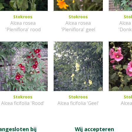
Stokroos
Stokroos
Sto
Alcea rosea
Alcea rosea
Alcea 
'Pleniflora' rood
'Pleniflora' geel
'Donk
Stokroos
Stokroos
Sto
Alcea ficifolia 'Rood'
Alcea ficifolia 'Geel'
Alce
angesloten bij
Wij accepteren