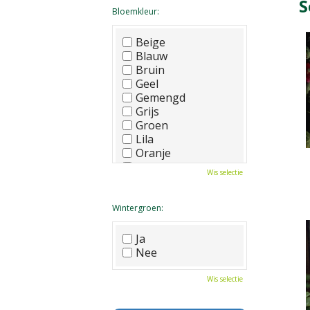
S
Bloemkleur:
Beige
Blauw
Bruin
Geel
Gemengd
Grijs
Groen
Lila
Oranje
Paars
Wis selectie
Rood
Roze
Wit
Wintergroen:
Zwart
Ja
Nee
Wis selectie