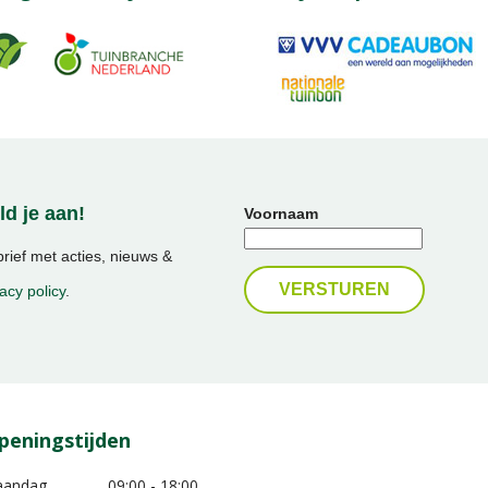
d je aan!
Voornaam
ief met acties, nieuws &
acy policy
.
peningstijden
aandag
09:00 - 18:00