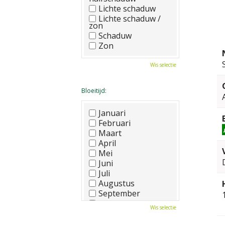
Lichte schaduw
Lichte schaduw /
zon
Schaduw
Zon
Wis selectie
Bloeitijd:
Januari
Februari
Maart
April
Mei
Juni
Juli
Augustus
September
Oktober
Wis selectie
November
December