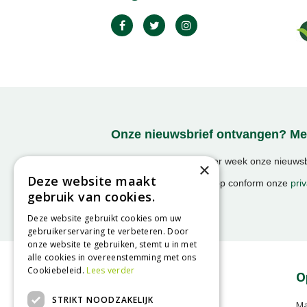
Onze nieuwsbrief ontvangen? Mel
Ontvang ongeveer 1x per week onze nieuwsbr
×
activiteiten!
Deze website maakt
We slaan uw gegevens op conform onze
priv
gebruik van cookies.
Deze website gebruikt cookies om uw
gebruikerservaring te verbeteren. Door
onze website te gebruiken, stemt u in met
alle cookies in overeenstemming met ons
Cookiebeleid.
Lees verder
Contact
O
STRIKT NOODZAKELIJK
GroenRijk Assen
M