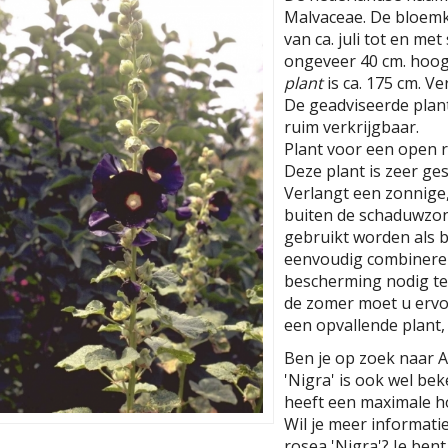
Malvaceae. De bloemkl
van ca. juli tot en me
ongeveer 40 cm. hoog
plant
is ca. 175 cm. V
De geadviseerde planta
ruim verkrijgbaar.
Plant voor een open r
Deze plant is zeer ges
Verlangt een zonnige
buiten de schaduwzon
gebruikt worden als b
eenvoudig combineren.
bescherming nodig te
de zomer moet u ervoo
een opvallende plant, 
Ben je op zoek naar A
'Nigra' is ook wel be
heeft een maximale h
Wil je meer informati
rosea 'Nigra'? Je ben