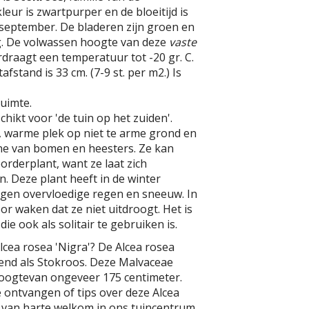
eur is zwartpurper en de bloeitijd is
t september. De bladeren zijn groen en
. De volwassen hoogte van deze
vaste
erdraagt een temperatuur tot -20 gr. C.
fstand is 33 cm. (7-9 st. per m2.) Is
uimte.
chikt voor 'de tuin op het zuiden'.
, warme plek op niet te arme grond en
e van bomen en heesters. Ze kan
orderplant, want ze laat zich
 Deze plant heeft in de winter
gen overvloedige regen en sneeuw. In
r waken dat ze niet uitdroogt. Het is
die ook als solitair te gebruiken is.
lcea rosea 'Nigra'? De Alcea rosea
kend als Stokroos. Deze Malvaceae
oogtevan ongeveer 175 centimeter.
e ontvangen of tips over deze Alcea
t van harte welkom in ons tuincentrum.