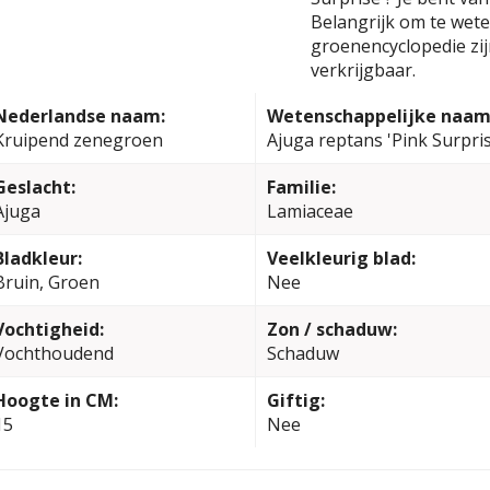
Belangrijk om te weten
groenencyclopedie zi
verkrijgbaar.
Nederlandse naam:
Wetenschappelijke naam
Kruipend zenegroen
Ajuga reptans 'Pink Surpris
Geslacht:
Familie:
Ajuga
Lamiaceae
Bladkleur:
Veelkleurig blad:
Bruin, Groen
Nee
Vochtigheid:
Zon / schaduw:
Vochthoudend
Schaduw
Hoogte in CM:
Giftig:
15
Nee