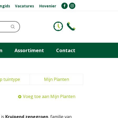
ngids
Vacatures
Hovenier
n
Assortiment
Contact
p tuintype
Mijn Planten
Voeg toe aan Mijn Planten
 is
Kruipend zenegroen
, familie van