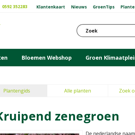
0592 352283
Klantenkaart
Nieuws
GroenTips
Plante
ten
Bloemen Webshop
Groen Klimaatplei
Plantengids
Alle planten
Zoek o
Kruipend zenegroen
De nederlandse naam