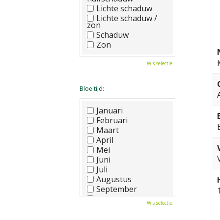
Lichte schaduw
Lichte schaduw /
zon
Schaduw
Zon
Wis selectie
Bloeitijd:
Januari
Februari
Maart
April
Mei
Juni
Juli
Augustus
September
Oktober
Wis selectie
November
December