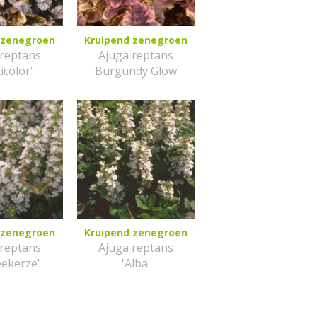
 zenegroen
Kruipend zenegroen
 reptans
Ajuga reptans
icolor'
'Burgundy Glow'
 zenegroen
Kruipend zenegroen
 reptans
Ajuga reptans
eekerze'
'Alba'