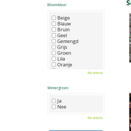
S
Bloemkleur:
Beige
Blauw
Bruin
Geel
Gemengd
Grijs
Groen
Lila
Oranje
Paars
Wis selectie
Rood
Roze
Wit
Wintergroen:
Zwart
Ja
Nee
Wis selectie