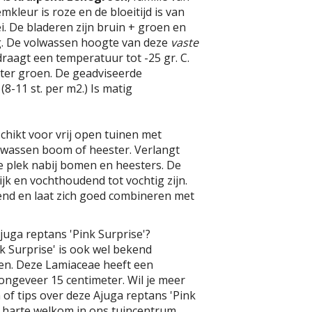
kleur is roze en de bloeitijd is van
ei. De bladeren zijn bruin + groen en
. De volwassen hoogte van deze
vaste
draagt een temperatuur tot -25 gr. C.
inter groen. De geadviseerde
(8-11 st. per m2.) Is matig
schikt voor vrij open tuinen met
olwassen boom of heester. Verlangt
e plek nabij bomen en heesters. De
k en vochthoudend tot vochtig zijn.
nd en laat zich goed combineren met
juga reptans 'Pink Surprise'?
k Surprise' is ook wel bekend
en. Deze Lamiaceae heeft een
ngeveer 15 centimeter. Wil je meer
of tips over deze Ajuga reptans 'Pink
n harte welkom in ons tuincentrum.