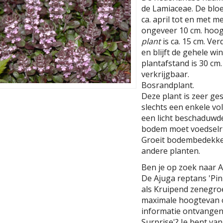
de Lamiaceae. De bloem
ca. april tot en met m
ongeveer 10 cm. hoog
plant
is ca. 15 cm. Ver
en blijft de gehele w
plantafstand is 30 cm. 
verkrijgbaar.
Bosrandplant.
Deze plant is zeer ge
slechts een enkele v
een licht beschaduwd
bodem moet voedselrij
Groeit bodembedekke
andere planten.
Ben je op zoek naar A
De Ajuga reptans 'Pin
als Kruipend zenegro
maximale hoogtevan o
informatie ontvangen 
Surprise'? Je bent va