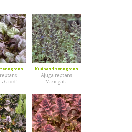
 zenegroen
Kruipend zenegroen
 reptans
Ajuga reptans
's Giant'
'Variegata'