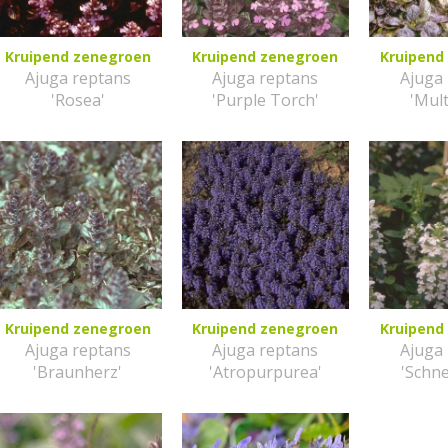
Kruipend zenegroen
Kruipend zenegroen
Kruipend
Ajuga reptans
Ajuga reptans
Ajuga
'Rosea'
'Purple Torch'
'Mult
Kruipend zenegroen
Kruipend zenegroen
Kruipend
Ajuga reptans
Ajuga reptans
Ajuga
'Braunherz'
'Atropurpurea'
'Schn