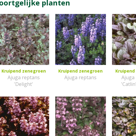
oortgelijke planten
Kruipend zenegroen
Kruipend zenegroen
Kruipend
Ajuga reptans
Ajuga reptans
Ajuga
'Delight'
'Catlin