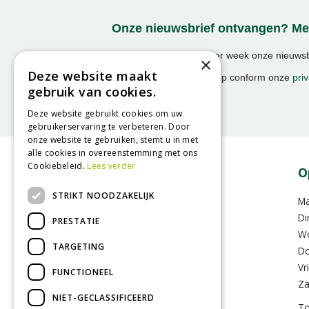
Onze nieuwsbrief ontvangen? Mel
Ontvang ongeveer 1x per week onze nieuwsbr
×
activiteiten!
Deze website maakt
We slaan uw gegevens op conform onze
priv
gebruik van cookies.
Deze website gebruikt cookies om uw
gebruikerservaring te verbeteren. Door
onze website te gebruiken, stemt u in met
alle cookies in overeenstemming met ons
Cookiebeleid.
Lees verder
Contact
O
STRIKT NOODZAKELIJK
GroenRijk Assen
M
Hoofdvaartsweg 104
Di
PRESTATIE
9406 XD Assen
W
TARGETING
Do
0592-352283
Vr
FUNCTIONEEL
info@assen.groenrijk.nl
Za
NIET-GECLASSIFICEERD
To