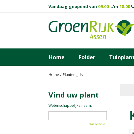
Ga
Vandaag geopend van
09:00
t/m
18:00
naar
content
Home
Folder
Tuinplan
Home
Plantengids
Vind uw plant
Wetenschappelijke naam:
Wis selectie