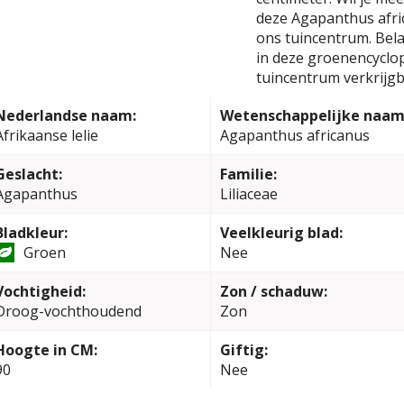
deze Agapanthus afri
ons tuincentrum. Bela
in deze groenencyclop
tuincentrum verkrijgb
Nederlandse naam:
Wetenschappelijke naam
Afrikaanse lelie
Agapanthus africanus
Geslacht:
Familie:
Agapanthus
Liliaceae
Bladkleur:
Veelkleurig blad:
Groen
Nee
Vochtigheid:
Zon / schaduw:
Droog-vochthoudend
Zon
Hoogte in CM:
Giftig:
90
Nee