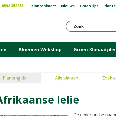
0592 352283
Klantenkaart
Nieuws
GroenTips
Plante
ten
Bloemen Webshop
Groen Klimaatplei
Plantengids
Alle planten
Zoek o
Afrikaanse lelie
De nederlandse naam