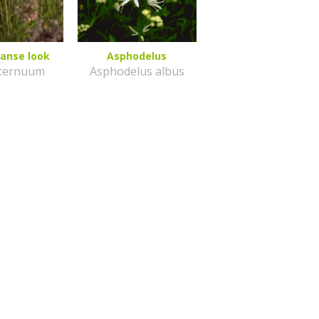
anse look
Asphodelus
 cernuum
Asphodelus albus