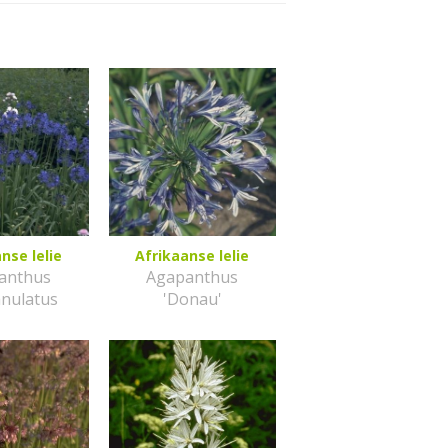
nse lelie
Afrikaanse lelie
anthus
Agapanthus
nulatus
'Donau'