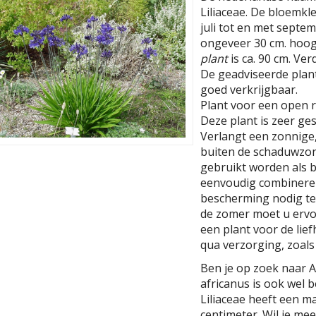
Liliaceae. De bloemkleu
juli tot en met septe
ongeveer 30 cm. hoog
plant
is ca. 90 cm. Ver
De geadviseerde planta
goed verkrijgbaar.
Plant voor een open r
Deze plant is zeer ges
Verlangt een zonnige
buiten de schaduwzon
gebruikt worden als b
eenvoudig combineren.
bescherming nodig te
de zomer moet u ervoo
een plant voor de lief
qua verzorging, zoals
Ben je op zoek naar 
africanus is ook wel b
Liliaceae heeft een 
centimeter. Wil je me