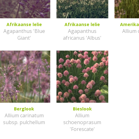
Afrikaanse lelie
Afrikaanse lelie
Amerika
Agapanthus 'Blue
Agapanthus
Allium
Giant'
africanus 'Albus'
Berglook
Bieslook
Allium carinatum
Allium
subsp. pulchellum
schoenoprasum
'Forescate'