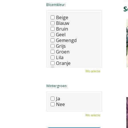
Bloemkleur:
S
Beige
Blauw
Bruin
Geel
Gemengd
Grijs
Groen
Lila
Oranje
Paars
Wis selectie
Rood
Roze
Wit
Wintergroen:
Zwart
Ja
Nee
Wis selectie