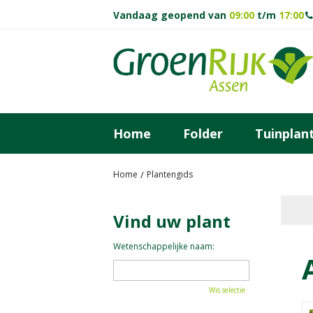
Ga
Vandaag geopend van
09:00
t/m
17:00
naar
content
Home
Folder
Tuinplan
Home
Plantengids
Vind uw plant
Wetenschappelijke naam:
Wis selectie