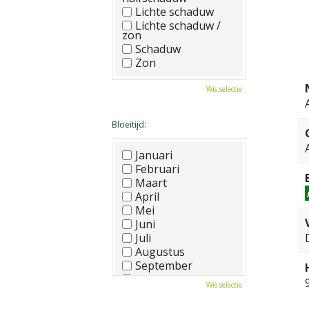
Lichte schaduw
Lichte schaduw /
zon
Schaduw
Zon
Wis selectie
Bloeitijd:
Januari
Februari
Maart
April
Mei
Juni
Juli
Augustus
September
Oktober
Wis selectie
November
December