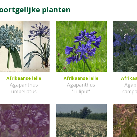
oortgelijke planten
Afrikaanse lelie
Afrikaanse lelie
Afrikaa
Agapanthus
Agapanthus
Agap
umbellatus
'Lilliput'
campa