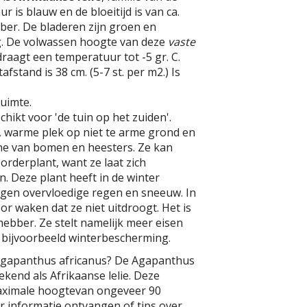
r is blauw en de bloeitijd is van ca.
mber. De bladeren zijn groen en
. De volwassen hoogte van deze
vaste
draagt een temperatuur tot -5 gr. C.
fstand is 38 cm. (5-7 st. per m2.) Is
uimte.
chikt voor 'de tuin op het zuiden'.
, warme plek op niet te arme grond en
e van bomen en heesters. Ze kan
orderplant, want ze laat zich
 Deze plant heeft in de winter
gen overvloedige regen en sneeuw. In
r waken dat ze niet uitdroogt. Het is
hebber. Ze stelt namelijk meer eisen
 bijvoorbeeld winterbescherming.
Agapanthus africanus? De Agapanthus
ekend als Afrikaanse lelie. Deze
maximale hoogtevan ongeveer 90
er informatie ontvangen of tips over