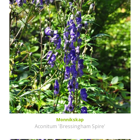
Monnikskap
Aconitum 'Bressingham Spire'