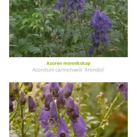
Azuren monnikskap
Aconitum carmichaelii 'Arendsii'