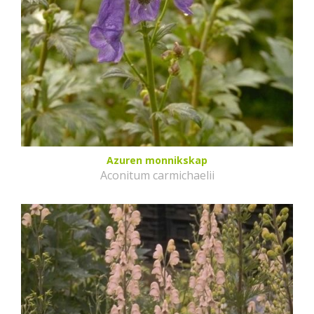
Azuren monnikskap
Aconitum carmichaelii