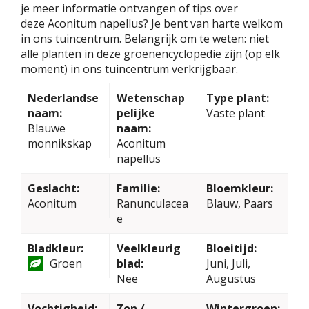
je meer informatie ontvangen of tips over
deze Aconitum napellus? Je bent van harte welkom
in ons tuincentrum. Belangrijk om te weten: niet
alle planten in deze groenencyclopedie zijn (op elk
moment) in ons tuincentrum verkrijgbaar.
Nederlandse
Wetenschap
Type plant:
naam:
pelijke
Vaste plant
Blauwe
naam:
monnikskap
Aconitum
napellus
Geslacht:
Familie:
Bloemkleur:
Aconitum
Ranunculacea
Blauw, Paars
e
Bladkleur:
Veelkleurig
Bloeitijd:
Groen
blad:
Juni, Juli,
Nee
Augustus
Vochtigheid:
Zon /
Wintergroen: