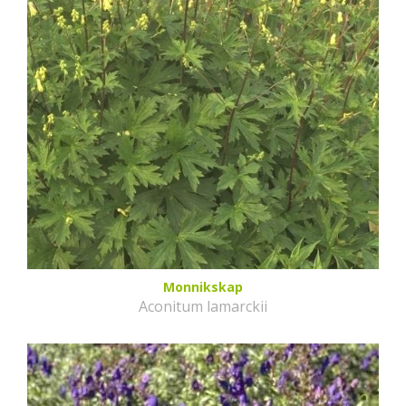
Monnikskap
Aconitum lamarckii