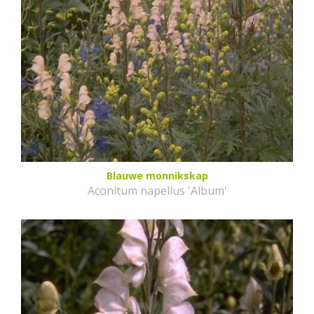
Blauwe monnikskap
Aconitum napellus 'Album'