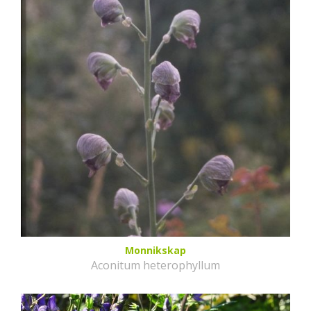
Monnikskap
Aconitum heterophyllum