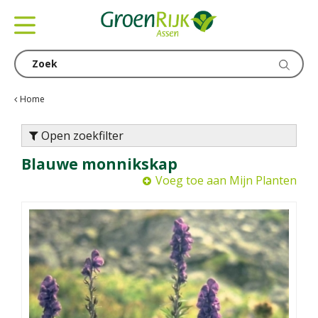
G
a
n
a
a
r
c
Home
o
n
Open zoekfilter
t
Blauwe monnikskap
e
n
Voeg toe aan Mijn Planten
t