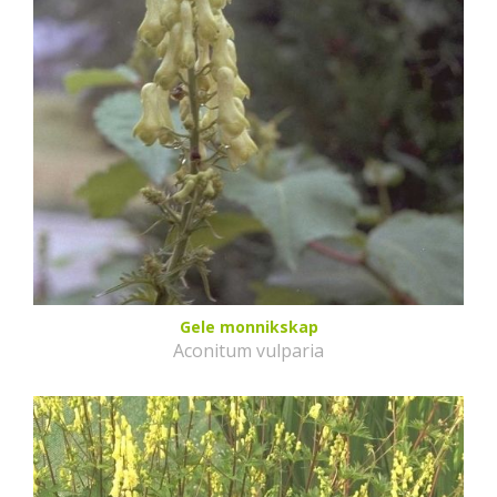
Gele monnikskap
Aconitum vulparia