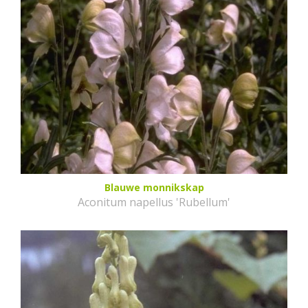
Blauwe monnikskap
Aconitum napellus 'Rubellum'