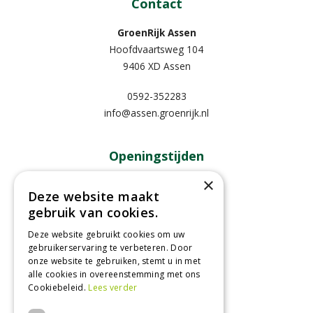
Contact
GroenRijk Assen
Hoofdvaartsweg 104
9406 XD Assen
0592-352283
info@assen.groenrijk.nl
Openingstijden
×
Maandag
09:00 - 18:00
Deze website maakt
Dinsdag
09:00 - 18:00
gebruik van cookies.
Woensdag
09:00 - 18:00
Donderdag
09:00 - 18:00
Deze website gebruikt cookies om uw
gebruikerservaring te verbeteren. Door
Vrijdag
09:00 - 18:00
onze website te gebruiken, stemt u in met
Zaterdag
09:00 - 17:00
alle cookies in overeenstemming met ons
Cookiebeleid.
Lees verder
Toon alle openingstijden