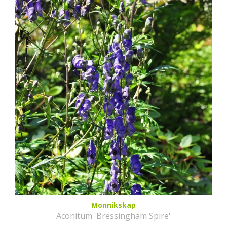
Monnikskap
Aconitum 'Bressingham Spire'