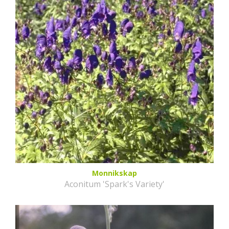
Monnikskap
Aconitum 'Spark's Variety'